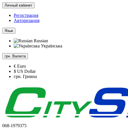
Личный кабинет
Регистрация
Авторизация
Язык
Russian
Українська
грн.
Валюта
€ Euro
$ US Dollar
грн. Гривна
068-1979375