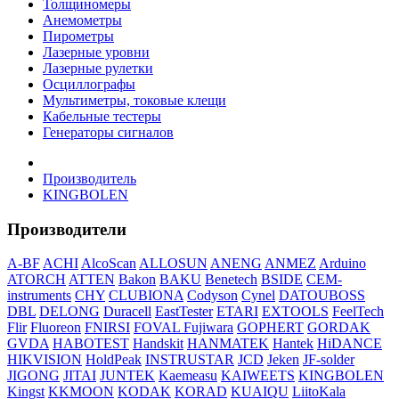
Толщиномеры
Анемометры
Пирометры
Лазерные уровни
Лазерные рулетки
Осциллографы
Мультиметры, токовые клещи
Кабельные тестеры
Генераторы сигналов
Производитель
KINGBOLEN
Производители
A-BF
ACHI
AlcoScan
ALLOSUN
ANENG
ANMEZ
Arduino
ATORCH
ATTEN
Bakon
BAKU
Benetech
BSIDE
CEM-
instruments
CHY
CLUBIONA
Codyson
Cynel
DATOUBOSS
DBL
DELONG
Duracell
EastTester
ETARI
EXTOOLS
FeelTech
Flir
Fluoreon
FNIRSI
FOVAL
Fujiwara
GOPHERT
GORDAK
GVDA
HABOTEST
Handskit
HANMATEK
Hantek
HiDANCE
HIKVISION
HoldPeak
INSTRUSTAR
JCD
Jeken
JF-solder
JIGONG
JITAI
JUNTEK
Kaemeasu
KAIWEETS
KINGBOLEN
Kingst
KKMOON
KODAK
KORAD
KUAIQU
LiitoKala