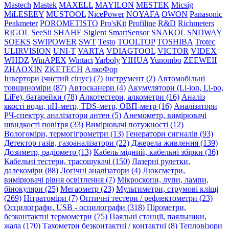
Mastech
Mastek
MAXELL
MAYILON
MESTEK
Micsig
MiLESEEY
MUSTOOL
NicePower
NOYAFA
OWON
Panasonic
Peakmeter
POROMETISTO
Pro'sKit
Profiline
R&D
Richmeters
RIGOL
SeeSii
SHAHE
Siglent
SmartSensor
SNAKOL
SNDWAY
SOEKS
SWIPOWER
SWT
Testo
TOOLTOP
TOSHIBA
Trotec
ULIRVISION
UNI-T
VARTA
VDIAGTOOL
VICTOR
VIDEX
WHDZ
WinAPEX
Wintact
Yarboly
YIHUA
Yunombo
ZEEWEII
ZHAOXIN
ZKETECH
АлкоФор
Інвертори (чистий сінус) (7)
Інструмент (2)
Автомобільні
товщиноміри (87)
Автосканери (4)
Акумулятори (Li-ion, Li-po,
LiFe), батарейки (78)
Алкотестери, алкометри (16)
Аналіз
якості води, pH-метр, TDS-метр, ОВП-метр (16)
Аналізатори
РЧ-спектру, аналізатори антен (5)
Анемометр, вимірювачі
швидкості повітря (33)
Вимірювачі потужності (12)
Вологоміри, термогігрометри (13)
Генератори сигналів (93)
Детектор газів, газоаналізатори (22)
Джерела живлення (139)
Дозиметр, радіометр (13)
Кабель мідний, кабельні збірки (36)
Кабельні тестери, трасошукачі (150)
Лазерні рулетки,
далекоміри (88)
Логічні аналізатори (4)
Люксметри,
вимірювачі рівня освітлення (7)
Мікроскопи, лупи, лампи,
бінокуляри (25)
Мегаометр (23)
Мультиметри, струмові кліщі
(269)
Нітратоміри (7)
Оптичні тестери / рефлектометри (23)
Осцилографи, USB - осцилографи (318)
Пірометри,
безконтактні термометри (75)
Паяльні станції, паяльники,
жала (170)
Тахометри безконтактні / контактні (8)
Тепловізори