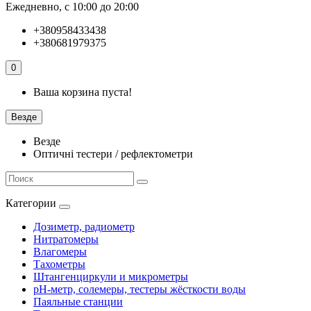
Ежедневно, с 10:00 до 20:00
+380958433438
+380681979375
0
Ваша корзина пуста!
Везде
Везде
Оптичні тестери / рефлектометри
Категории
Дозиметр, радиометр
Нитратомеры
Влагомеры
Тахометры
Штангенциркули и микрометры
pH-метр, солемеры, тестеры жёсткости воды
Паяльные станции