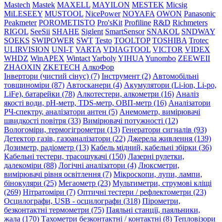
Mastech
Mastek
MAXELL
MAYILON
MESTEK
Micsig
MiLESEEY
MUSTOOL
NicePower
NOYAFA
OWON
Panasonic
Peakmeter
POROMETISTO
Pro'sKit
Profiline
R&D
Richmeters
RIGOL
SeeSii
SHAHE
Siglent
SmartSensor
SNAKOL
SNDWAY
SOEKS
SWIPOWER
SWT
Testo
TOOLTOP
TOSHIBA
Trotec
ULIRVISION
UNI-T
VARTA
VDIAGTOOL
VICTOR
VIDEX
WHDZ
WinAPEX
Wintact
Yarboly
YIHUA
Yunombo
ZEEWEII
ZHAOXIN
ZKETECH
АлкоФор
Інвертори (чистий сінус) (7)
Інструмент (2)
Автомобільні
товщиноміри (87)
Автосканери (4)
Акумулятори (Li-ion, Li-po,
LiFe), батарейки (78)
Алкотестери, алкометри (16)
Аналіз
якості води, pH-метр, TDS-метр, ОВП-метр (16)
Аналізатори
РЧ-спектру, аналізатори антен (5)
Анемометр, вимірювачі
швидкості повітря (33)
Вимірювачі потужності (12)
Вологоміри, термогігрометри (13)
Генератори сигналів (93)
Детектор газів, газоаналізатори (22)
Джерела живлення (139)
Дозиметр, радіометр (13)
Кабель мідний, кабельні збірки (36)
Кабельні тестери, трасошукачі (150)
Лазерні рулетки,
далекоміри (88)
Логічні аналізатори (4)
Люксметри,
вимірювачі рівня освітлення (7)
Мікроскопи, лупи, лампи,
бінокуляри (25)
Мегаометр (23)
Мультиметри, струмові кліщі
(269)
Нітратоміри (7)
Оптичні тестери / рефлектометри (23)
Осцилографи, USB - осцилографи (318)
Пірометри,
безконтактні термометри (75)
Паяльні станції, паяльники,
жала (170)
Тахометри безконтактні / контактні (8)
Тепловізори