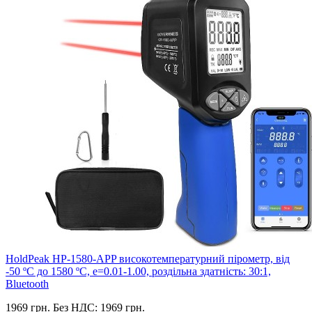
HoldPeak HP-1580-APP високотемпературний пірометр, від
-50 ºC до 1580 ºC, е=0.01-1.00, роздільна здатність: 30:1,
Bluetooth
1969 грн.
Без НДС: 1969 грн.