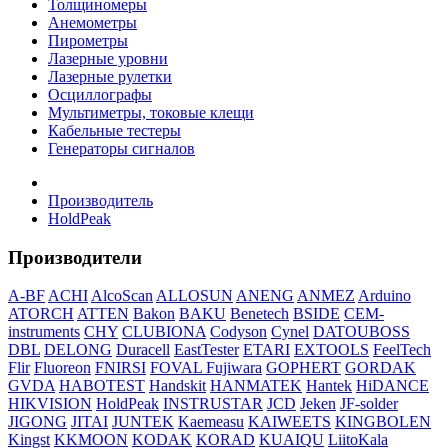
Толщиномеры
Анемометры
Пирометры
Лазерные уровни
Лазерные рулетки
Осциллографы
Мультиметры, токовые клещи
Кабельные тестеры
Генераторы сигналов
Производитель
HoldPeak
Производители
A-BF
ACHI
AlcoScan
ALLOSUN
ANENG
ANMEZ
Arduino
ATORCH
ATTEN
Bakon
BAKU
Benetech
BSIDE
CEM-
instruments
CHY
CLUBIONA
Codyson
Cynel
DATOUBOSS
DBL
DELONG
Duracell
EastTester
ETARI
EXTOOLS
FeelTech
Flir
Fluoreon
FNIRSI
FOVAL
Fujiwara
GOPHERT
GORDAK
GVDA
HABOTEST
Handskit
HANMATEK
Hantek
HiDANCE
HIKVISION
HoldPeak
INSTRUSTAR
JCD
Jeken
JF-solder
JIGONG
JITAI
JUNTEK
Kaemeasu
KAIWEETS
KINGBOLEN
Kingst
KKMOON
KODAK
KORAD
KUAIQU
LiitoKala