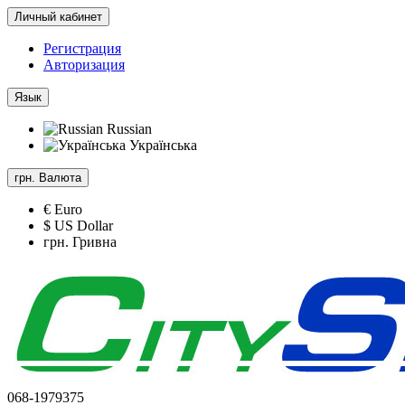
Личный кабинет
Регистрация
Авторизация
Язык
Russian
Українська
грн.
Валюта
€ Euro
$ US Dollar
грн. Гривна
068-1979375