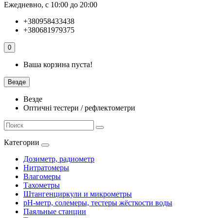
Ежедневно, с 10:00 до 20:00
+380958433438
+380681979375
0
Ваша корзина пуста!
Везде
Везде
Оптичні тестери / рефлектометри
Категории
Дозиметр, радиометр
Нитратомеры
Влагомеры
Тахометры
Штангенциркули и микрометры
pH-метр, солемеры, тестеры жёсткости воды
Паяльные станции