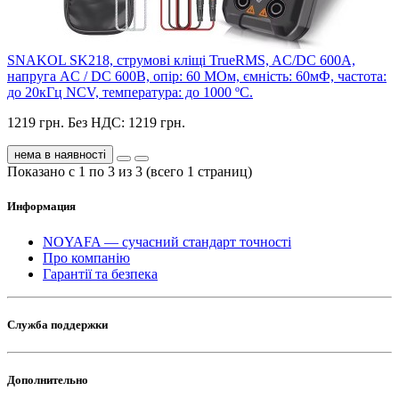
SNAKOL SK218, струмові кліщі TrueRMS, AC/DC 600A,
напруга AC / DC 600В, опір: 60 МОм, ємність: 60мФ, частота:
до 20кГц NCV, температура: до 1000 ºС.
1219 грн.
Без НДС: 1219 грн.
нема в наявності
Показано с 1 по 3 из 3 (всего 1 страниц)
Информация
NOYAFA — сучасний стандарт точності
Про компанію
Гарантії та безпека
Служба поддержки
Дополнительно