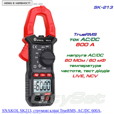
нема в наявності
SNAKOL SK213, струмові кліщі TrueRMS, AC/DC 600A,