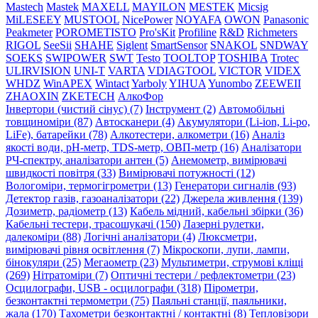
Mastech
Mastek
MAXELL
MAYILON
MESTEK
Micsig
MiLESEEY
MUSTOOL
NicePower
NOYAFA
OWON
Panasonic
Peakmeter
POROMETISTO
Pro'sKit
Profiline
R&D
Richmeters
RIGOL
SeeSii
SHAHE
Siglent
SmartSensor
SNAKOL
SNDWAY
SOEKS
SWIPOWER
SWT
Testo
TOOLTOP
TOSHIBA
Trotec
ULIRVISION
UNI-T
VARTA
VDIAGTOOL
VICTOR
VIDEX
WHDZ
WinAPEX
Wintact
Yarboly
YIHUA
Yunombo
ZEEWEII
ZHAOXIN
ZKETECH
АлкоФор
Інвертори (чистий сінус) (7)
Інструмент (2)
Автомобільні
товщиноміри (87)
Автосканери (4)
Акумулятори (Li-ion, Li-po,
LiFe), батарейки (78)
Алкотестери, алкометри (16)
Аналіз
якості води, pH-метр, TDS-метр, ОВП-метр (16)
Аналізатори
РЧ-спектру, аналізатори антен (5)
Анемометр, вимірювачі
швидкості повітря (33)
Вимірювачі потужності (12)
Вологоміри, термогігрометри (13)
Генератори сигналів (93)
Детектор газів, газоаналізатори (22)
Джерела живлення (139)
Дозиметр, радіометр (13)
Кабель мідний, кабельні збірки (36)
Кабельні тестери, трасошукачі (150)
Лазерні рулетки,
далекоміри (88)
Логічні аналізатори (4)
Люксметри,
вимірювачі рівня освітлення (7)
Мікроскопи, лупи, лампи,
бінокуляри (25)
Мегаометр (23)
Мультиметри, струмові кліщі
(269)
Нітратоміри (7)
Оптичні тестери / рефлектометри (23)
Осцилографи, USB - осцилографи (318)
Пірометри,
безконтактні термометри (75)
Паяльні станції, паяльники,
жала (170)
Тахометри безконтактні / контактні (8)
Тепловізори