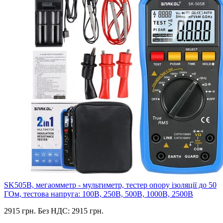
SK505B, мегаомметр - мультиметр, тестер опору ізоляції до 50
ГОм, тестова напруга: 100В, 250В, 500В, 1000В, 2500В
2915 грн.
Без НДС: 2915 грн.