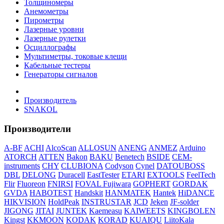
Толщиномеры
Анемометры
Пирометры
Лазерные уровни
Лазерные рулетки
Осциллографы
Мультиметры, токовые клещи
Кабельные тестеры
Генераторы сигналов
Производитель
SNAKOL
Производители
A-BF
ACHI
AlcoScan
ALLOSUN
ANENG
ANMEZ
Arduino
ATORCH
ATTEN
Bakon
BAKU
Benetech
BSIDE
CEM-
instruments
CHY
CLUBIONA
Codyson
Cynel
DATOUBOSS
DBL
DELONG
Duracell
EastTester
ETARI
EXTOOLS
FeelTech
Flir
Fluoreon
FNIRSI
FOVAL
Fujiwara
GOPHERT
GORDAK
GVDA
HABOTEST
Handskit
HANMATEK
Hantek
HiDANCE
HIKVISION
HoldPeak
INSTRUSTAR
JCD
Jeken
JF-solder
JIGONG
JITAI
JUNTEK
Kaemeasu
KAIWEETS
KINGBOLEN
Kingst
KKMOON
KODAK
KORAD
KUAIQU
LiitoKala