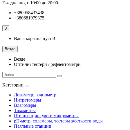
Ежедневно, с 10:00 до 20:00
+380958433438
+380681979375
0
Ваша корзина пуста!
Везде
Везде
Оптичні тестери / рефлектометри
Категории
Дозиметр, радиометр
Нитратомеры
Влагомеры
Тахометры
Штангенциркули и микрометры
pH-метр, солемеры, тестеры жёсткости воды
Паяльные станции