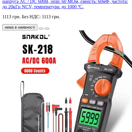
напруга AC / DC 600В, опір: 60 МОм, ємність: 60мФ, частота:
до 20кГц NCV, температура: до 1000 ºС.
1113 грн.
Без НДС: 1113 грн.
нема в наявності