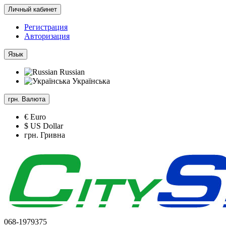
Личный кабинет
Регистрация
Авторизация
Язык
Russian
Українська
грн.
Валюта
€ Euro
$ US Dollar
грн. Гривна
068-1979375