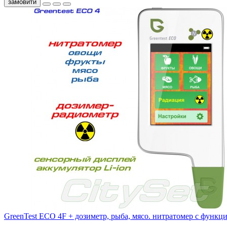
замовити
GreenTest ECO 4F + дозиметр, рыба, мясо. нитратомер c функц