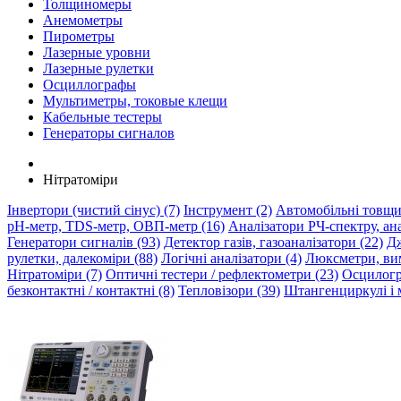
Толщиномеры
Анемометры
Пирометры
Лазерные уровни
Лазерные рулетки
Осциллографы
Мультиметры, токовые клещи
Кабельные тестеры
Генераторы сигналов
Нітратоміри
Інвертори (чистий сінус) (7)
Інструмент (2)
Автомобільні товщи
pH-метр, TDS-метр, ОВП-метр (16)
Аналізатори РЧ-спектру, ана
Генератори сигналів (93)
Детектор газів, газоаналізатори (22)
Дж
рулетки, далекоміри (88)
Логічні аналізатори (4)
Люксметри, вим
Нітратоміри (7)
Оптичні тестери / рефлектометри (23)
Осцилогр
безконтактні / контактні (8)
Тепловізори (39)
Штангенциркулі і 