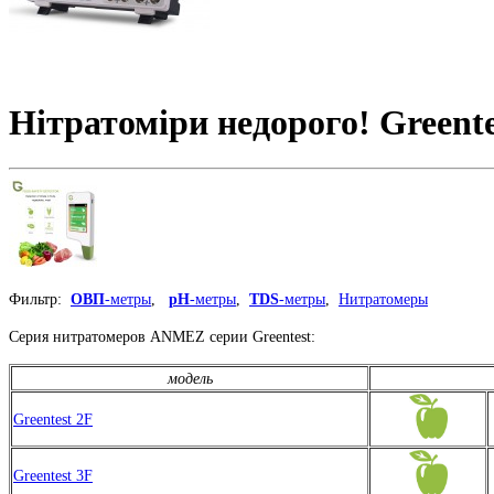
Нітратоміри недорого! Green
Фильтр:
ОВП
-метры
,
pH
-метры
,
TDS
-метры
,
Нитратомеры
Серия нитратомеров ANMEZ серии Greentest:
модель
Greentest 2F
Greentest 3F