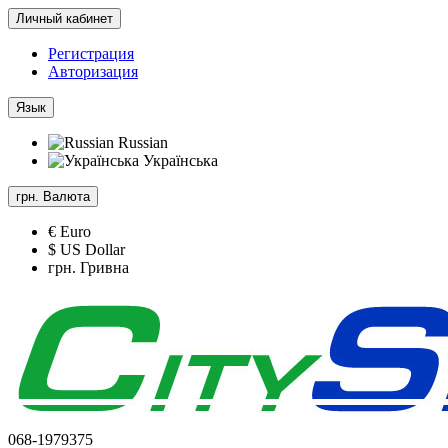
Личный кабинет
Регистрация
Авторизация
Язык
Russian
Українська
грн.
Валюта
€ Euro
$ US Dollar
грн. Гривна
068-1979375