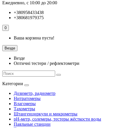
Ежедневно, с 10:00 до 20:00
+380958433438
+380681979375
0
Ваша корзина пуста!
Везде
Везде
Оптичні тестери / рефлектометри
Категории
Дозиметр, радиометр
Нитратомеры
Влагомеры
Тахометры
Штангенциркули и микрометры
pH-метр, солемеры, тестеры жёсткости воды
Паяльные станции