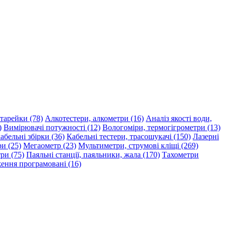
атарейки (78)
Алкотестери, алкометри (16)
Аналіз якості води,
)
Вимірювачі потужності (12)
Вологоміри, термогігрометри (13)
абельні збірки (36)
Кабельні тестери, трасошукачі (150)
Лазерні
и (25)
Мегаометр (23)
Мультиметри, струмові кліщі (269)
ри (75)
Паяльні станції, паяльники, жала (170)
Тахометри
ення програмовані (16)