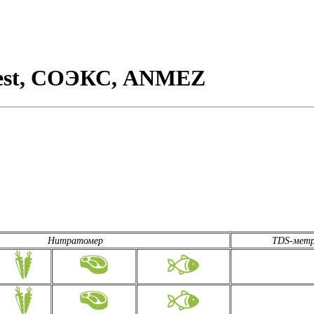
test, СОЭКС, ANMEZ
Нитратомер
TDS-мет