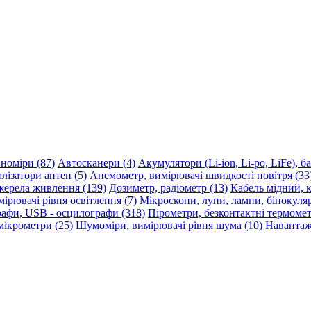
номіри (87)
Автосканери (4)
Акумулятори (Li-ion, Li-po, LiFe), б
лізатори антен (5)
Анемометр, вимірювачі швидкості повітря (33
ерела живлення (139)
Дозиметр, радіометр (13)
Кабель мідний, к
ірювачі рівня освітлення (7)
Мікроскопи, лупи, лампи, бінокуляр
афи, USB - осцилографи (318)
Пірометри, безконтактні термомет
мікрометри (25)
Шумоміри, вимірювачі рівня шума (10)
Навантаж