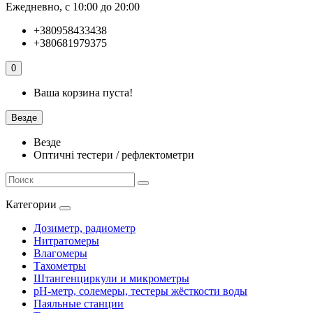
Ежедневно, с 10:00 до 20:00
+380958433438
+380681979375
0
Ваша корзина пуста!
Везде
Везде
Оптичні тестери / рефлектометри
Категории
Дозиметр, радиометр
Нитратомеры
Влагомеры
Тахометры
Штангенциркули и микрометры
pH-метр, солемеры, тестеры жёсткости воды
Паяльные станции