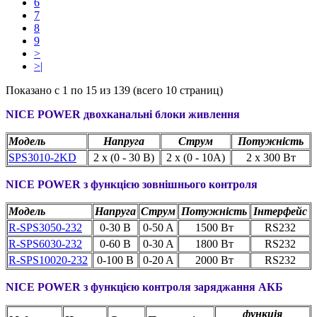
6
7
8
9
>
>|
Показано с 1 по 15 из 139 (всего 10 страниц)
NICE POWER двохканальні блоки живлення
Модель
Напруга
Струм
Потужність
SPS3010-2KD
2 x (0 - 30 В)
2 x (0 - 10A)
2 x 300 Вт
NICE POWER
з функцією зовнішнього контроля
Модель
Напруга
Струм
Потужність
Інтерфейс
R-SPS3050-232
0-30 В
0-50 A
1500 Вт
RS232
R-SPS6030-232
0-60 В
0-30 A
1800 Вт
RS232
R-SPS10020-232
0-100 В
0-20 A
2000 Вт
RS232
NICE POWER з функцією контроля заряджання АКБ
функція