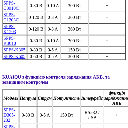
SPPS-
0-30 В
0-10 A
300 Вт
+
C3010C
SPPS-
0-120 В
0-3 A
360 Вт
+
C1203C
SPPS-
0-120 В
0-3 A
360 Вт
+
K1203
SPPS-
0-30 В
0-10 A
300 Вт
+
K3010
SPPS-K305
0-30 В
0-5 A
150 Вт
+
SPPS-K605
0-60 В
0-5 A
300 Вт
+
KUAIQU
з функцією контроля заряджання АКБ, та
зовнішним контролем
функція
Модель
Напруга
Струм
Потужність
Інтерфейс
заряджанн
АКБ
SPPS-
RS232 /
D305-
0-30 В
0-5 A
150 Вт
+
USB
232
SPPS-