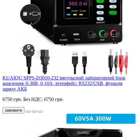
KUAIQU SPPS-D3010-232 імпульсний лабораторний блок
живлення: 0-30В, 0-10A, інтерфейс: RS232/USB, функція
заряду АКБ
6750 грн.
Без НДС: 6750 грн.
замовити