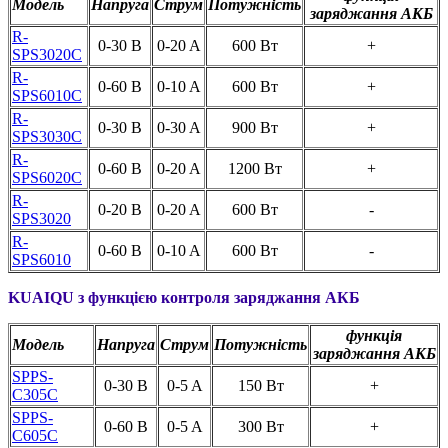
Модель
Напруга
Струм
Потужність
заряджання АКБ
R-
0-30 В
0-20 A
600 Вт
+
SPS3020C
R-
0-60 В
0-10 A
600 Вт
+
SPS6010C
R-
0-30 В
0-30 A
900 Вт
+
SPS3030C
R-
0-60 В
0-20 A
1200 Вт
+
SPS6020C
R-
0-20 В
0-20 A
600 Вт
-
SPS3
020
R-
0-60 В
0-10 A
600 Вт
-
SPS601
0
KUAIQU
з функцією контроля заряджання АКБ
функція
Модель
Напруга
Струм
Потужність
заряджання АКБ
SPPS-
0-30 В
0-5 A
150 Вт
+
C305C
SPPS-
0-60 В
0-5 A
300 Вт
+
C605C