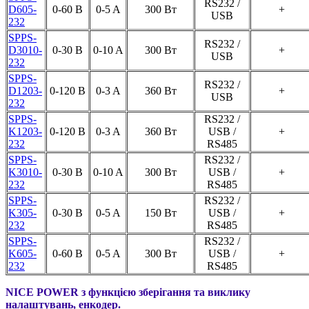
RS232 /
D605-
0-60 В
0-5 A
300 Вт
+
USB
232
SPPS-
RS232 /
D3010-
0-30 В
0-10 A
300 Вт
+
USB
232
SPPS-
RS232 /
D1203-
0-120 В
0-3 A
360 Вт
+
USB
232
SPPS-
RS232 /
K1203-
0-120 В
0-3 A
360 Вт
USB /
+
232
RS485
SPPS-
RS232 /
K3010-
0-30 В
0-10 A
300 Вт
USB /
+
232
RS485
SPPS-
RS232 /
K305-
0-30 В
0-5 A
150 Вт
USB /
+
232
RS485
SPPS-
RS232 /
K605-
0-60 В
0-5 A
300 Вт
USB /
+
232
RS485
NICE POWER з функцією зберігання та виклику
налаштувань, енкодер.