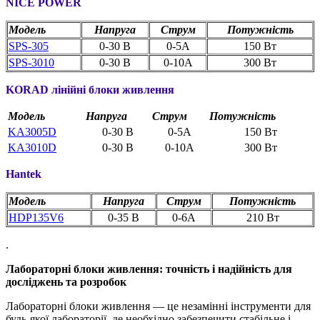
NICE POWER
Модель
Напруга
Струм
Потужність
SPS-
305
0-30 В
0-5A
150 Вт
SPS-3
010
0-30 В
0-10A
300 Вт
KORAD лінійні блоки живлення
Модель
Напруга
Струм
Потужність
KA3005D
0-30 В
0-5A
150 Вт
KA3010D
0-30 В
0-10A
300 Вт
Hantek
Модель
Напруга
Струм
Потужність
HDP135V6
0-35 В
0-6A
210 Вт
.
Лабораторні блоки живлення: точність і надійність для
досліджень та розробок
Лабораторні блоки живлення — це незамінні інструменти для
будь-якої лабораторії, де необхідно забезпечити стабільне і