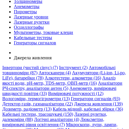
Толщиномеры
Анемометры
Пирометры
Лазерные уровни
Лазерные рулетки
Осциллографы
Мультиметры, токовые клещи
Кабельные тестеры
Генераторы сигналов
Джерела живлення
Інвертори (чистий сінус) (7)
Інструмент (2)
Автомобільні
товщиноміри (87)
Автосканери (4)
Акумулятори (Li-ion, Li-po,
LiFe), батарейки (78)
Алкотестери, алкометри (16)
Аналіз
якості води, pH-метр, TDS-метр, ОВП-метр (16)
Аналізатори
РЧ-спектру, аналізатори антен (5)
Анемометр, вимірювачі
швидкості повітря (33)
Вимірювачі потужності (12)
Вологоміри, термогігрометри (13)
Генератори сигналів (93)
Детектор газів, газоаналізатори (22)
Джерела живлення (139)
Дозиметр, радіометр (13)
Кабель мідний, кабельні збірки (36)
Кабельні тестери, трасошукачі (150)
Лазерні рулетки,
далекоміри (88)
Логічні аналізатори (4)
Люксметри,
вимірювачі рівня освітлення (7)
Мікроскопи, лупи, лампи,