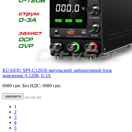
KUAIQU SPS-C1203S імпульсний лабораторний блок
живлення: 0-120В, 0-3А
6080 грн.
Без НДС: 6080 грн.
замовити
1
2
3
4
5