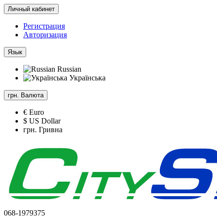
Личный кабинет
Регистрация
Авторизация
Язык
Russian
Українська
грн.
Валюта
€ Euro
$ US Dollar
грн. Гривна
068-1979375