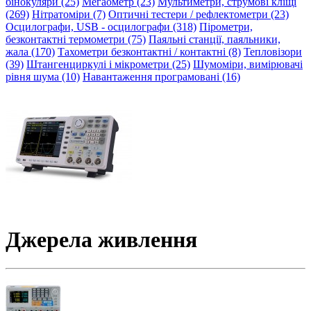
бінокуляри (25)
Мегаометр (23)
Мультиметри, струмові кліщі
(269)
Нітратоміри (7)
Оптичні тестери / рефлектометри (23)
Осцилографи, USB - осцилографи (318)
Пірометри,
безконтактні термометри (75)
Паяльні станції, паяльники,
жала (170)
Тахометри безконтактні / контактні (8)
Тепловізори
(39)
Штангенциркулі і мікрометри (25)
Шумоміри, вимірювачі
рівня шума (10)
Навантаження програмовані (16)
Джерела живлення