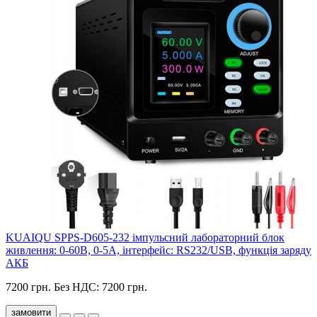
KUAIQU SPPS-D605-232 імпульсний лабораторний блок
живлення: 0-60В, 0-5A, інтерфейс: RS232/USB, функція заряду
АКБ
7200 грн.
Без НДС: 7200 грн.
замовити