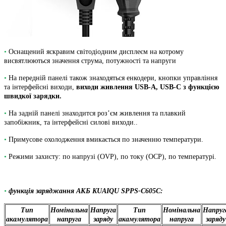
•
Оснащений яскравим світодіодним дисплеєм на котрому
висвятлюються значення струма, потужності та напруги
•
На передній панелі також знаходяться енкодери, кнопки управління
та інтерфейсні виходи,
виходи живлення USB-A, USB-C з функцією
швидкої зарядки.
•
На задній панелі знаходится роз’єм живлення та плавкий
запобіжник, та інтерфейсні силові виходи..
•
Примусове охолодження вмикається по значенню температури.
•
Режими захисту: по напрузі (OVP), по току (OСP), по температурі.
•
функція заряджання АКБ KUAIQU SPPS-C605С:
Тип
Номінальна
Напруга
Тип
Номінальна
Напруг
акамулятора
напруга
заряду
акамулятора
напруга
заряду