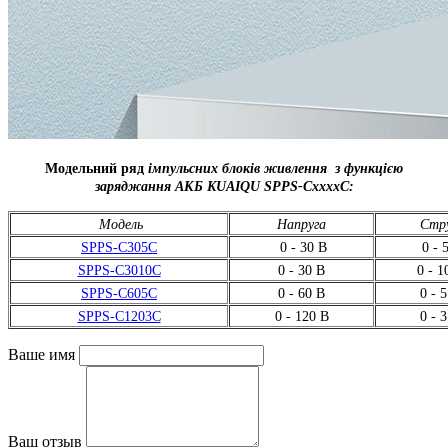
Модельний ряд
імпульсних блоків живлення
з функцією
заряджання АКБ KUAIQU SPPS-CxxxxС:
Модель
Напруга
Стр
SPPS-C305С
0 - 30 В
0 - 
SPPS-C3010С
0 - 30 В
0 - 1
SPPS-C605С
0 - 60 В
0 - 
SPPS-C1203С
0 - 120 В
0 - 
Ваше имя
Ваш отзыв