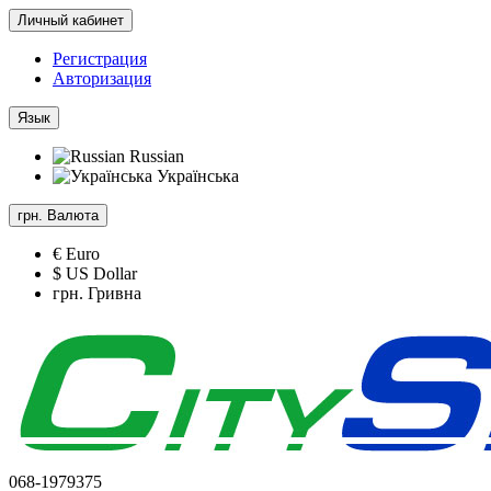
Личный кабинет
Регистрация
Авторизация
Язык
Russian
Українська
грн.
Валюта
€ Euro
$ US Dollar
грн. Гривна
068-1979375