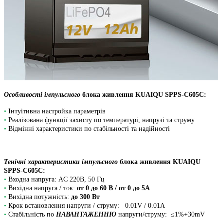
Особливості імпульсного
блока живлення
KUAIQU SPPS-C605С
:
•
Інтуітивна настройка параметрів
•
Реалізована функції захисту по температурі, напрузі та струму
•
Відмінні характеристики по стабільності та надійності
Тенічні характеристики імпульсного
блока живлення
KUAIQU
SPPS-C605С
:
•
Входна напруга: AC 220B, 50 Гц
•
Вихідна напруга / ток:
от 0 до 60 В / от 0 до 5A
•
Вихідна потужність:
до 300 Вт
•
Крок встановлення напруги / струму: 0.01V / 0.01A
•
Стабільність по
НАВАНТАЖЕННЮ
напруги/струму: ≤1%+30mV