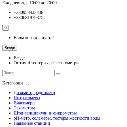
Ежедневно, с 10:00 до 20:00
+380958433438
+380681979375
0
Ваша корзина пуста!
Везде
Везде
Оптичні тестери / рефлектометри
Категории
Дозиметр, радиометр
Нитратомеры
Влагомеры
Тахометры
Штангенциркули и микрометры
pH-метр, солемеры, тестеры жёсткости воды
Паяльные станции