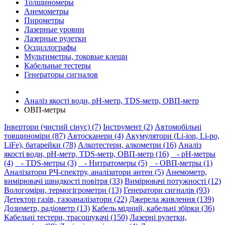
Толщиномеры
Анемометры
Пирометры
Лазерные уровни
Лазерные рулетки
Осциллографы
Мультиметры, токовые клещи
Кабельные тестеры
Генераторы сигналов
Аналіз якості води, pH-метр, TDS-метр, ОВП-метр
ОВП-метры
Інвертори (чистий сінус) (7)
Інструмент (2)
Автомобільні
товщиноміри (87)
Автосканери (4)
Акумулятори (Li-ion, Li-po,
LiFe), батарейки (78)
Алкотестери, алкометри (16)
Аналіз
якості води, pH-метр, TDS-метр, ОВП-метр (16)
- pH-метры
(4)
- TDS-метры (3)
- Нитратомеры (5)
- ОВП-метры (1)
Аналізатори РЧ-спектру, аналізатори антен (5)
Анемометр,
вимірювачі швидкості повітря (33)
Вимірювачі потужності (12)
Вологоміри, термогігрометри (13)
Генератори сигналів (93)
Детектор газів, газоаналізатори (22)
Джерела живлення (139)
Дозиметр, радіометр (13)
Кабель мідний, кабельні збірки (36)
Кабельні тестери, трасошукачі (150)
Лазерні рулетки,