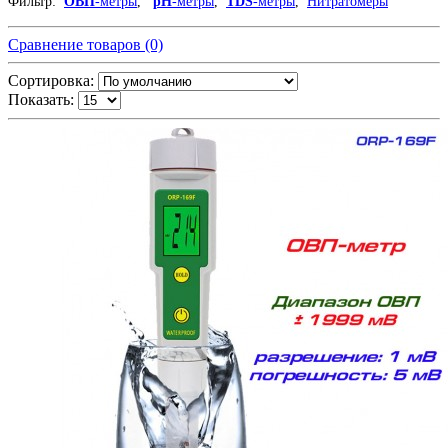
Фильтр:
ОВП
-метры
,
pH
-метры
,
TDS
-метры
,
Нитратомеры
Сравнение товаров (0)
Сортировка:
Показать: