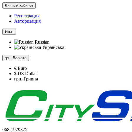
Личный кабинет
Регистрация
Авторизация
Язык
Russian
Українська
грн.
Валюта
€ Euro
$ US Dollar
грн. Гривна
068-1979375