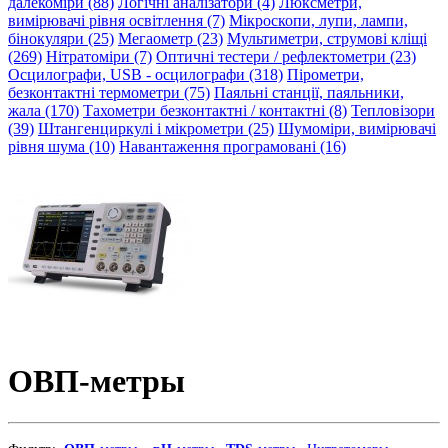
далекоміри (88)
Логічні аналізатори (4)
Люксметри,
вимірювачі рівня освітлення (7)
Мікроскопи, лупи, лампи,
бінокуляри (25)
Мегаометр (23)
Мультиметри, струмові кліщі
(269)
Нітратоміри (7)
Оптичні тестери / рефлектометри (23)
Осцилографи, USB - осцилографи (318)
Пірометри,
безконтактні термометри (75)
Паяльні станції, паяльники,
жала (170)
Тахометри безконтактні / контактні (8)
Тепловізори
(39)
Штангенциркулі і мікрометри (25)
Шумоміри, вимірювачі
рівня шума (10)
Навантаження програмовані (16)
ОВП-метры