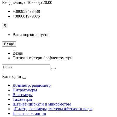
Ежедневно, с 10:00 до 20:00
+380958433438
+380681979375
0
Ваша корзина пуста!
Везде
Везде
Оптичні тестери / рефлектометри
Категории
Дозиметр, радиометр
Нитратомеры
Влагомеры
Тахометры
Штангенциркули и микрометры
pH-метр, солемеры, тестеры жёсткости воды
Паяльные станции