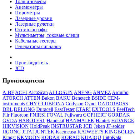
Толщиномеры
Анемометры
Пирометры
Лазерные уровни
Лазерные рулетки
Осциллографы
Мультиметры, токовые клещи
Кабельные тестеры
Генераторы сигналов
Производитель
JCD
Производители
A-BF
ACHI
AlcoScan
ALLOSUN
ANENG
ANMEZ
Arduino
ATORCH
ATTEN
Bakon
BAKU
Benetech
BSIDE
CEM-
instruments
CHY
CLUBIONA
Codyson
Cynel
DATOUBOSS
DBL
DELONG
Duracell
EastTester
ETARI
EXTOOLS
FeelTech
Flir
Fluoreon
FNIRSI
FOVAL
Fujiwara
GOPHERT
GORDAK
GVDA
HABOTEST
Handskit
HANMATEK
Hantek
HiDANCE
HIKVISION
HoldPeak
INSTRUSTAR
JCD
Jeken
JF-solder
JIGONG
JITAI
JUNTEK
Kaemeasu
KAIWEETS
KINGBOLEN
Kingst
KKMOON
KODAK
KORAD
KUAIQU
LiitoKala