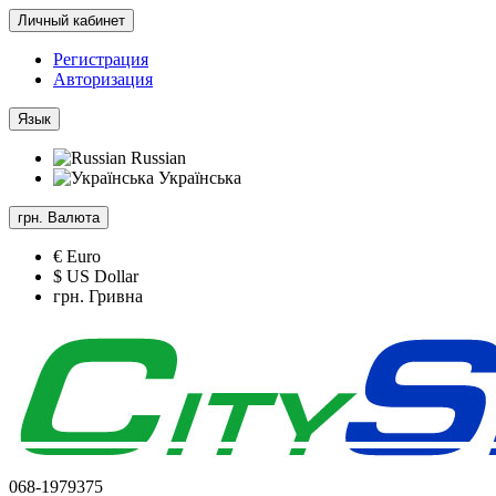
Личный кабинет
Регистрация
Авторизация
Язык
Russian
Українська
грн.
Валюта
€ Euro
$ US Dollar
грн. Гривна
068-1979375