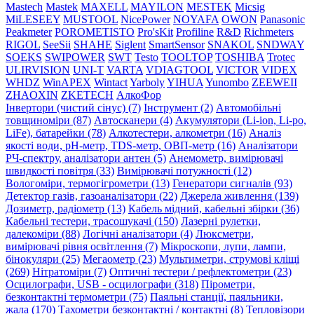
Mastech
Mastek
MAXELL
MAYILON
MESTEK
Micsig
MiLESEEY
MUSTOOL
NicePower
NOYAFA
OWON
Panasonic
Peakmeter
POROMETISTO
Pro'sKit
Profiline
R&D
Richmeters
RIGOL
SeeSii
SHAHE
Siglent
SmartSensor
SNAKOL
SNDWAY
SOEKS
SWIPOWER
SWT
Testo
TOOLTOP
TOSHIBA
Trotec
ULIRVISION
UNI-T
VARTA
VDIAGTOOL
VICTOR
VIDEX
WHDZ
WinAPEX
Wintact
Yarboly
YIHUA
Yunombo
ZEEWEII
ZHAOXIN
ZKETECH
АлкоФор
Інвертори (чистий сінус) (7)
Інструмент (2)
Автомобільні
товщиноміри (87)
Автосканери (4)
Акумулятори (Li-ion, Li-po,
LiFe), батарейки (78)
Алкотестери, алкометри (16)
Аналіз
якості води, pH-метр, TDS-метр, ОВП-метр (16)
Аналізатори
РЧ-спектру, аналізатори антен (5)
Анемометр, вимірювачі
швидкості повітря (33)
Вимірювачі потужності (12)
Вологоміри, термогігрометри (13)
Генератори сигналів (93)
Детектор газів, газоаналізатори (22)
Джерела живлення (139)
Дозиметр, радіометр (13)
Кабель мідний, кабельні збірки (36)
Кабельні тестери, трасошукачі (150)
Лазерні рулетки,
далекоміри (88)
Логічні аналізатори (4)
Люксметри,
вимірювачі рівня освітлення (7)
Мікроскопи, лупи, лампи,
бінокуляри (25)
Мегаометр (23)
Мультиметри, струмові кліщі
(269)
Нітратоміри (7)
Оптичні тестери / рефлектометри (23)
Осцилографи, USB - осцилографи (318)
Пірометри,
безконтактні термометри (75)
Паяльні станції, паяльники,
жала (170)
Тахометри безконтактні / контактні (8)
Тепловізори