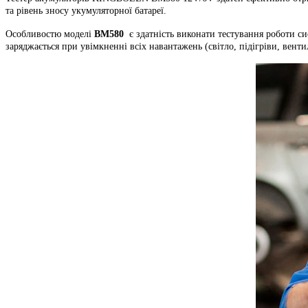
та рівень зносу укумуляторної батареї.
Особливостю моделі
BM580
є здатність виконати тестування роботи си
заряджається при увімкненні всіх навантажень (світло, підігріви, вент