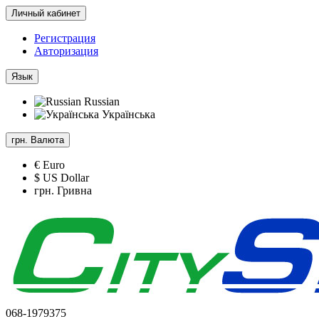
Личный кабинет
Регистрация
Авторизация
Язык
Russian
Українська
грн.
Валюта
€ Euro
$ US Dollar
грн. Гривна
068-1979375