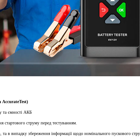
 AccurateTest)
у та ємності АКБ
я стартового струму перед тестуванням.
В, та в випадку збереження інформації щодо номінального пускового стр