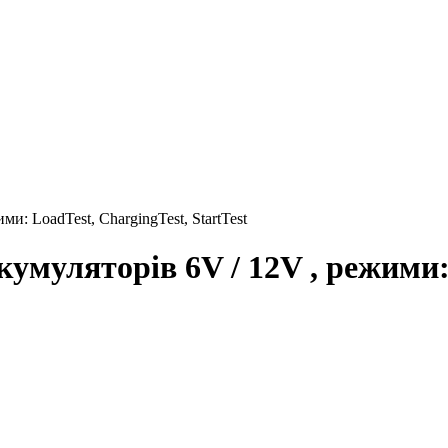
 LoadTest, ChargingTest, StartTest
уляторів 6V / 12V , режими: 