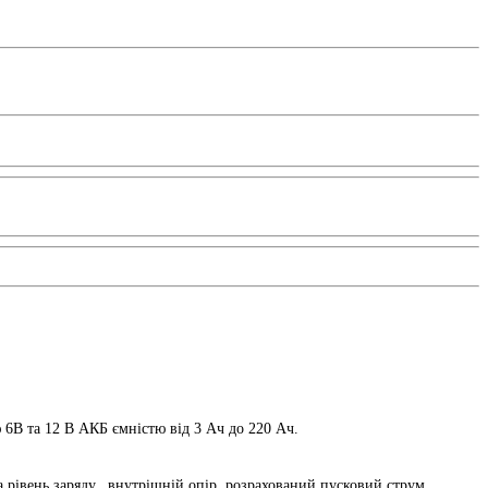
6В та 12 В АКБ ємністю від 3 Ач до 220 Ач.
 рівень заряду, внутрішній опір, розрахований пусковий струм,