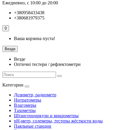
Ежедневно, с 10:00 до 20:00
+380958433438
+380681979375
0
Ваша корзина пуста!
Везде
Везде
Оптичні тестери / рефлектометри
Категории
Дозиметр, радиометр
Нитратомеры
Влагомеры
Тахометры
Штангенциркули и микрометры
pH-метр, солемеры, тестеры жёсткости воды
Паяльные станции