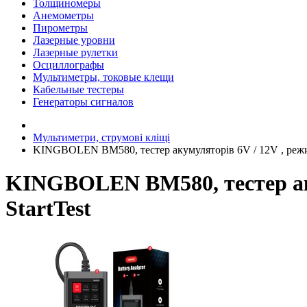
Толщиномеры
Анемометры
Пирометры
Лазерные уровни
Лазерные рулетки
Осциллографы
Мультиметры, токовые клещи
Кабельные тестеры
Генераторы сигналов
Мультиметри, струмові кліщі
KINGBOLEN BM580, тестер акумуляторів 6V / 12V , режими:
KINGBOLEN BM580, тестер акум
StartTest