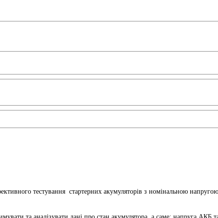
ективного тестування стартерних акумуляторів з номінальною напругою 
ати та аналізувати дані про стан акумулятора, а саме: напруга АКБ та