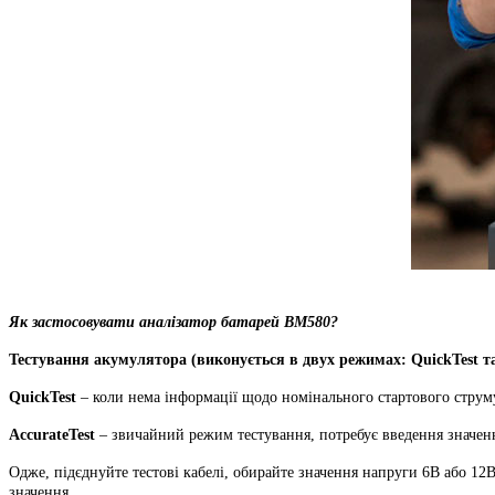
Як застосовувати аналізатор батарей BM580?
Тестування акумулятора (виконується в двух режимах: QuickTest та
QuickTest
– коли нема інформації щодо номінального стартового струм
AccurateTest
– звичайний режим тестування, потребує введення значенн
Одже, підєднуйте тестові кабелі, обирайте значення напруги 6В або 12
значення.