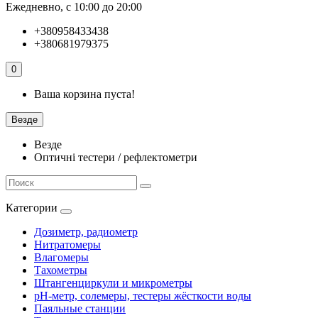
Ежедневно, с 10:00 до 20:00
+380958433438
+380681979375
0
Ваша корзина пуста!
Везде
Везде
Оптичні тестери / рефлектометри
Категории
Дозиметр, радиометр
Нитратомеры
Влагомеры
Тахометры
Штангенциркули и микрометры
pH-метр, солемеры, тестеры жёсткости воды
Паяльные станции