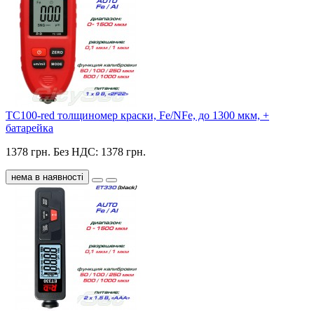
TC100-red толщиномер краски, Fe/NFe, до 1300 мкм, +
батарейка
1378 грн.
Без НДС: 1378 грн.
нема в наявності