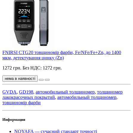
FNIRSI CTG20 товщиномір фарби, Fe/NFe/Fe+Zn, до 1400
мкм, детектування цинку (Zn)
1272 грн.
Без НДС: 1272 грн.
нема в наявності
GVDA
,
GD198
,
автомобильный толщиномер
,
толщиномер
лакокрасочных покрытий
,
автомобильный толщиномер
,
товщиномір фарби
Информация
NOYAFA — сучасний стандарт точності