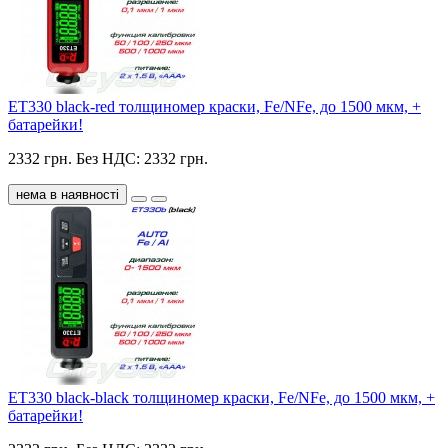
ET330 black-red толщиномер краски, Fe/NFe, до 1500 мкм, +
батарейки!
2332 грн.
Без НДС: 2332 грн.
нема в наявності
ET330 black-black толщиномер краски, Fe/NFe, до 1500 мкм, +
батарейки!