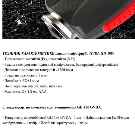
ТЕХНІЧНІ ХАРАКТЕРИСТИКИ товщиноміра фарби GVDA GD-198:
•
Типи металів:
магнітні (Fe), немагнітні (NFe)
•
Режими вимірювання: одиничні вимірювання, безперервні, диференціальні
•
Діапазон вимірювання товщин:
0 - 1300 мкм
•
Роздільна здатність: 0.1 мкм
•
Похибка: ± 3%+1 мкм
•
Вибір одиниць виміру: мкм / mils / мм
•
Живлення: 2 х 1,5 мм ААА.
Стандатндартна комплектація товщиноміра GD-198 GVDA:
•
Товщиномір автомобільний GD-198 GVDA - 1 шт.
•
Плівки пластини Fe/NFe для
калібрування – 1 набір.
•
Посібник користувача - 1 прим.