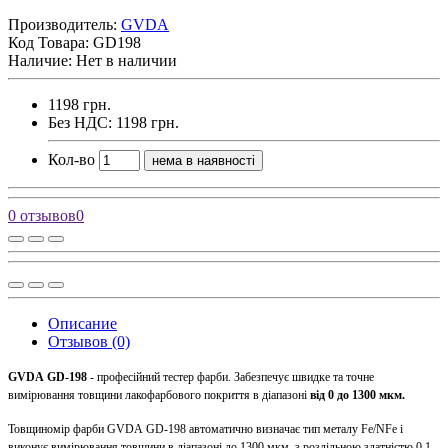
Производитель:
GVDA
Код Товара:
GD198
Наличие: Нет в наличии
1198 грн.
Без НДС: 1198 грн.
Кол-во
нема в наявності
0 отзывов
0
Описание
Отзывов (0)
GVDA GD-198
- професійний тестер фарби. Забезпечує швидке та точне
вимірювання товщини лакофарбового покриття в діапазоні
від 0 до 1300 мкм.
Товщиномір фарби GVDA GD-198 автоматично визначає тип металу Fe/NFe і
виконує вимірювання товщини в діапазоні до 1300 мкм, з роздільною здатністю 0,1