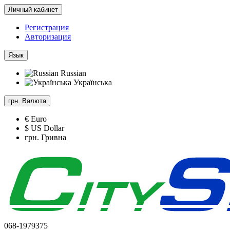
Личный кабинет
Регистрация
Авторизация
Язык
Russian
Українська
грн.
Валюта
€ Euro
$ US Dollar
грн. Гривна
068-1979375