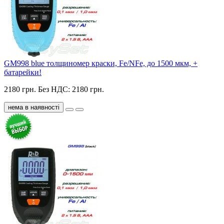
GM998 blue толщиномер краски, Fe/NFe, до 1500 мкм, +
батарейки!
2180 грн.
Без НДС: 2180 грн.
нема в наявності