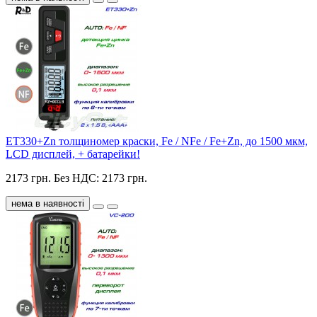
ET330+Zn толщиномер краски, Fe / NFe / Fe+Zn, до 1500 мкм,
LCD дисплей, + батарейки!
2173 грн.
Без НДС: 2173 грн.
нема в наявності