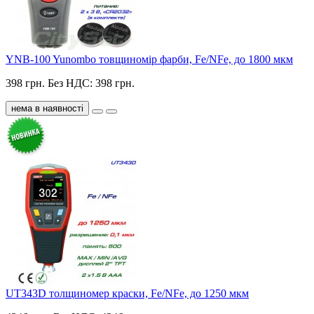
YNB-100 Yunombo товщиномір фарби, Fe/NFe, до 1800 мкм
398 грн.
Без НДС: 398 грн.
нема в наявності
UT343D толщиномер краски, Fe/NFe, до 1250 мкм