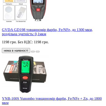
GVDA GD198 товщиномір фарби, Fe/NFe, до 1300 мкм,
роздільна здатність: 0,1мкм
1198 грн.
Без НДС: 1198 грн.
нема в наявності
YNB-100S Yunombo товщиномір фарби, Fe/NFe + Zn, до 1800
мкм