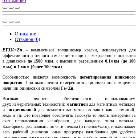
0 отзывов
0
Описание
Отзывов (0)
ET330+Zn
– компактный толщиномер краски, используется для
эффективного и точного измерения толщин лакокрасочного покрытия
в диапазоне
до 1500 мкм
, с высоким разрешением
0,1мкм (до 100
мкм) и 1 мкм (более 100 мкм)
.
Особенностью является возможность
детектирования цинкового
покрытия
. При выполнении измерения толщиномер информирует о
наличии оцинковки символом
Fe+Zn.
Высокая точность обеспечивается использованием
двух измерительных технологий:
магнитной
для магнитных металлов
и
вихретоковый
для немагнитных металлов таких как алюминий,
медь и тд. Это позволяет обеспечить высокую точность измерения за
счет использования калибровки для каждого типа металла.
Калибровка реализована по 6-ти точкам (5 плёнок+zero), и охватывает
весь рабочий диапазон, сама процедура калибровки для удобства
пользователя максимально упрощена и не требует ручной подстройки