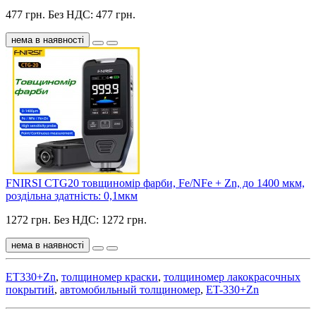
477 грн.
Без НДС: 477 грн.
нема в наявності
FNIRSI CTG20 товщиномір фарби, Fe/NFe + Zn, до 1400 мкм,
роздільна здатність: 0,1мкм
1272 грн.
Без НДС: 1272 грн.
нема в наявності
ET330+Zn
,
толщиномер краски
,
толщиномер лакокрасочных
покрытий
,
автомобильный толщиномер
,
ET-330+Zn