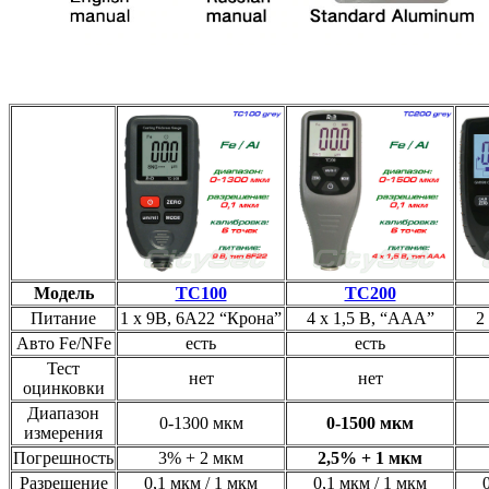
Модель
TC100
TC200
Питание
1 х 9В, 6А22 “Крона”
4 х 1,5 В, “АAА”
2
Авто Fe/NFe
есть
есть
Тест
нет
нет
оцинковки
Диапазон
0-1300 мкм
0-1500 мкм
измерения
Погрешность
3% + 2 мкм
2,5% + 1 мкм
Разрешение
0,1 мкм / 1 мкм
0,1 мкм / 1 мкм