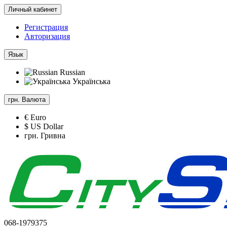
Личный кабинет
Регистрация
Авторизация
Язык
Russian
Українська
грн.
Валюта
€ Euro
$ US Dollar
грн. Гривна
068-1979375