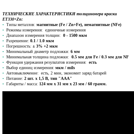
ТЕХНИЧЕСКИЕ ХАРАКТЕРИСТИКИ толщиномера краски
ET330+Zn:
•
Типы металлов:
магнитные (Fe / Zn+Fe), немагнитные (NFe)
•
Режимы измерения: единичные измерения
•
Диапазон измерения толщин:
0 - 1500 мкм
•
Разрешение:
0.1 / 1.0 мкм
•
Погрешность:
± 3% +2 мкм
•
Минимальный диаметр подложки:
6 мм
•
Минимальная толщина подложки:
0.5 мм для Fe / 0.3 мм для NF
•
Функция удержания результатов измерения:
есть
•
Выбор единиц измерения:
мкм / mils
•
Автовыключение: есть, 2 мин, экономит заряд батарей
•
Питание:
2 шт. х 1,5 В, тип "ААА"
•
Габариты / масса:
124 мм х 31 мм х 23 мм / 60 грамм.