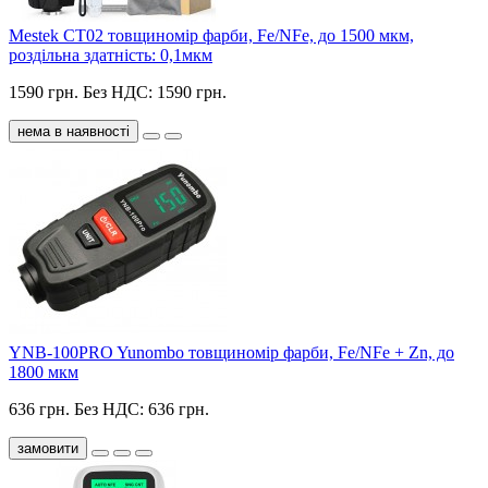
Mestek CT02 товщиномір фарби, Fe/NFe, до 1500 мкм,
роздільна здатність: 0,1мкм
1590 грн.
Без НДС: 1590 грн.
нема в наявності
YNB-100PRO Yunombo товщиномір фарби, Fe/NFe + Zn, до
1800 мкм
636 грн.
Без НДС: 636 грн.
замовити