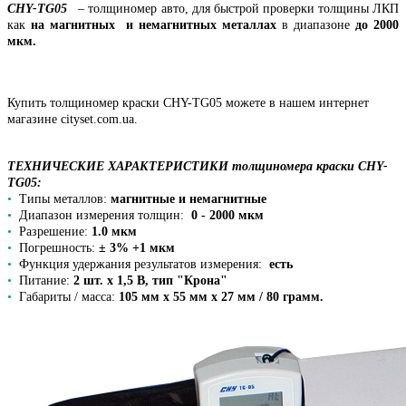
CHY-TG05
– толщиномер авто, для быстрой проверки толщины ЛКП
как
на магнитных и немагнитных металлах
в диапазоне
до 2000
мкм.
Купить толщиномер краски
CHY-TG05
можете в нашем интернет
магазине cityset.com.ua.
ТЕХНИЧЕСКИЕ ХАРАКТЕРИСТИКИ толщиномера краски
CHY-
TG05
:
•
Типы металлов:
магнитные и немагнитные
•
Диапазон измерения толщин:
0 - 2000 мкм
•
Разрешение:
1.0 мкм
•
Погрешность:
± 3% +1 мкм
•
Функция удержания результатов измерения:
есть
•
Питание:
2 шт. х 1,5 В, тип "Крона"
•
Габариты / масса:
105 мм х 55 мм х 27 мм / 80 грамм.