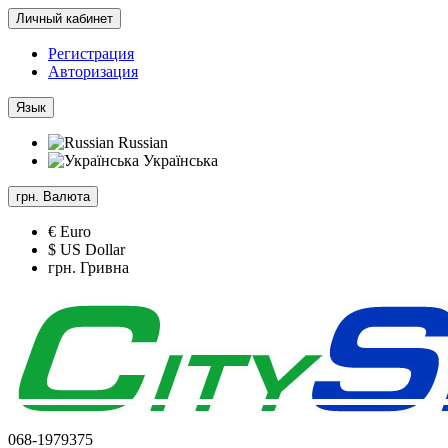
Личный кабинет
Регистрация
Авторизация
Язык
Russian
Українська
грн.
Валюта
€ Euro
$ US Dollar
грн. Гривна
068-1979375