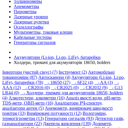
Толщиномеры
Анемометры
Пирометры
Лазерные уровни
Лазерные рулетки
Осциллографы
Мультиметры, токовые клещи
Кабельные тестеры
Генераторы сигналов
Акумулятори (Li-ion, Li-po, LiFe), батарейки
Холдери, тримачі для акумуляторів 18650, holders
Інвертори (чистий сінус) (7)
Інструмент (2)
Автомобільні
товщиноміри (87)
Автосканери (4)
Акумулятори (Li-ion, Li-po,
LiFe), батарейки (78)
- 18650 (27)
- 6F22 (4)
- AA (3)
-
AAA (12)
- CR2016 (0)
- CR2025 (0)
- CR2032 (9)
- G13
LR44 (0)
- Холдери, тримачі для акумуляторів 18650, holders
(4)
Алкотестери, алкометри (16)
Аналіз якості води, pH-метр,
TDS-метр, ОВП-метр (16)
Аналізатори РЧ-спектру,
аналізатори антен (5)
Анемометр, вимірювачі швидкості
повітря (33)
Вимірювачі потужності (12)
Вологоміри,
термогігрометри (13)
Генератори сигналів (93)
Детектор газів,
газоаналізатори (22)
Джерела живлення (139)
Дозиметр,