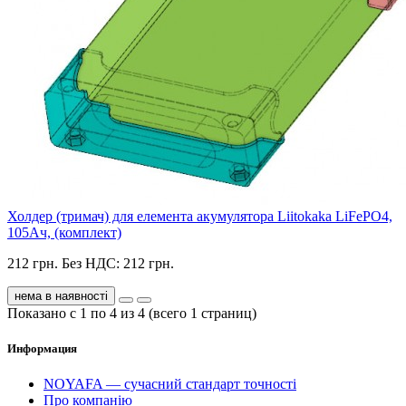
Холдер (тримач) для елемента акумулятора Liitokaka LiFePO4,
105Ач, (комплект)
212 грн.
Без НДС: 212 грн.
нема в наявності
Показано с 1 по 4 из 4 (всего 1 страниц)
Информация
NOYAFA — сучасний стандарт точності
Про компанію