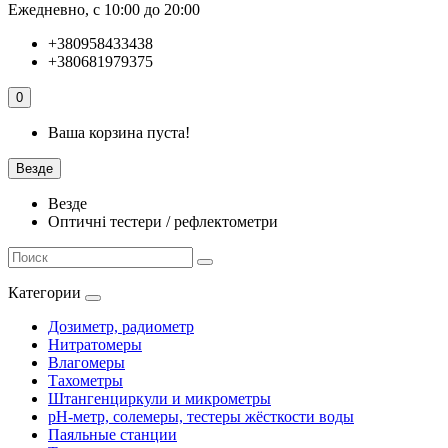
Ежедневно, с 10:00 до 20:00
+380958433438
+380681979375
0
Ваша корзина пуста!
Везде
Везде
Оптичні тестери / рефлектометри
Категории
Дозиметр, радиометр
Нитратомеры
Влагомеры
Тахометры
Штангенциркули и микрометры
pH-метр, солемеры, тестеры жёсткости воды
Паяльные станции