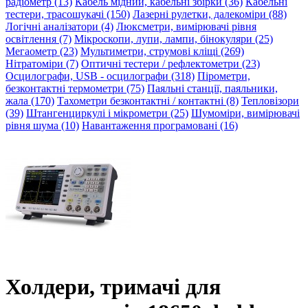
радіометр (13)
Кабель мідний, кабельні збірки (36)
Кабельні
тестери, трасошукачі (150)
Лазерні рулетки, далекоміри (88)
Логічні аналізатори (4)
Люксметри, вимірювачі рівня
освітлення (7)
Мікроскопи, лупи, лампи, бінокуляри (25)
Мегаометр (23)
Мультиметри, струмові кліщі (269)
Нітратоміри (7)
Оптичні тестери / рефлектометри (23)
Осцилографи, USB - осцилографи (318)
Пірометри,
безконтактні термометри (75)
Паяльні станції, паяльники,
жала (170)
Тахометри безконтактні / контактні (8)
Тепловізори
(39)
Штангенциркулі і мікрометри (25)
Шумоміри, вимірювачі
рівня шума (10)
Навантаження програмовані (16)
Холдери, тримачі для