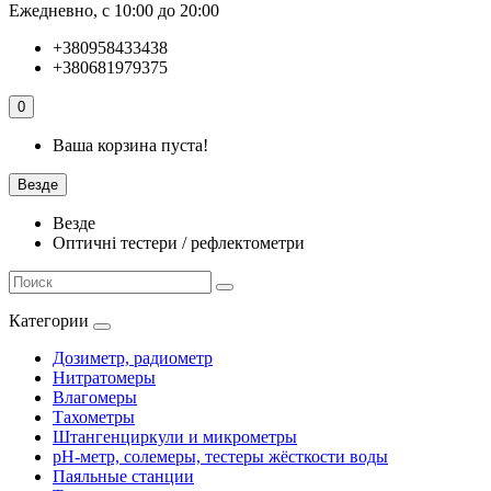
Ежедневно, с 10:00 до 20:00
+380958433438
+380681979375
0
Ваша корзина пуста!
Везде
Везде
Оптичні тестери / рефлектометри
Категории
Дозиметр, радиометр
Нитратомеры
Влагомеры
Тахометры
Штангенциркули и микрометры
pH-метр, солемеры, тестеры жёсткости воды
Паяльные станции