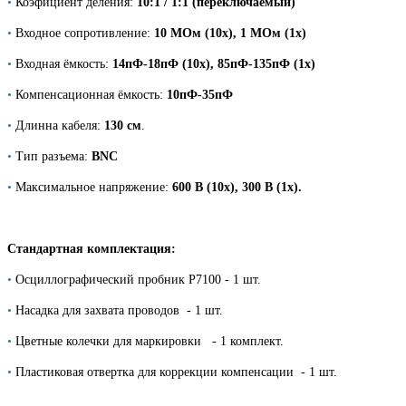
•
Коэфициент деления:
10:1 / 1:1 (переключаемый)
•
Входное сопротивление:
10 МОм (10х), 1 МОм (1х)
•
Входная ёмкость:
14пФ-18пФ (10х), 85пФ-135пФ (1х)
•
Компенсационная ёмкость:
10пФ-35пФ
•
Длинна кабеля:
130 см
.
•
Тип разъема:
BNC
•
Максимальное напряжение:
600 В (10х), 300 В (1х).
Стандартная комплектация:
•
Осциллографический пробник P7100 - 1 шт.
•
Насадка для захвата проводов - 1 шт.
•
Цветные колечки для маркировки - 1 комплект.
•
Пластиковая отвертка для коррекции компенсации - 1 шт.