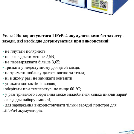
Увага! Як користуватися LiFePo4 акумуляторами без захисту -
заходи, які необхідно дотримуватися при використанні:
•
не плутати полярність;
•
не розряджати менше 2,5В;
•
не перезаряджати більше 3,65;
•
тримати у недоступному для дітей місця;
•
не тримати поблизу джерел вогню та тепла;
•
ні в якому разі не замикати контакти
•
уникати контактів із водою;
•
зберігати при температурі не вище
60 °C;
•
у разі тривалого зберігання може знадобитися кілька циклів заряд/
розряд для набору ємності;
•
для заряджання використовувати тільки зарядні пристрої для
LiFePo4 акумуляторів.