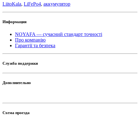
LiitoKala
,
LiFePo4
,
аккумулятор
Информация
NOYAFA — сучасний стандарт точності
Про компанію
Гарантії та безпека
Служба поддержки
Дополнительно
Схема проезда