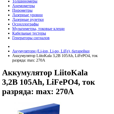
Толщиномеры
Анемометры
Пирометры
Лазерные уровни
Лазерные рулетки
Осциллографы
Мультиметры, токовые клещи
Кабельные тестеры
Генераторы сигналов
Акумулятори (Li-ion, Li-po, LiFe), батарейки
Аккумулятор LiitoKala 3,2В 105Ah, LiFePO4, ток
разряда: max: 270A
Аккумулятор LiitoKala
3,2В 105Ah, LiFePO4, ток
разряда: max: 270A