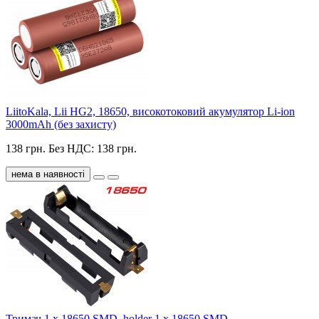
LiitoKala, Lii HG2, 18650, високотоковий акумулятор Li-ion
3000mAh (без захисту)
138 грн.
Без НДС: 138 грн.
нема в наявності
Тримач 1 х 18650 SMD, holder 1 x 18650 SMD