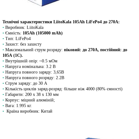
Технічні характеристики LiitoKala 105Ah LiFePo4 до 270A:
•
Виробник: LiitoKala
•
Ємність:
105Ah
(105000 mAh)
•
Тип: LiFePo4
•
Захист: без захисту
•
Максимальний струм розряду:
піковий: до 270A, постійний: до
105А (1С).
•
Внутрішній опір: ~0.5 мОм
•
Напруга номінальна: 3.2 В
•
Напруга повного заряду: 3,65В
•
Напруга повного розряду: 2.2В
•
Струм заряду: до 30 А
•
Кількість циклів заряд-розряд: більше ніж 4000 (80% ємності)
•
Габарити: 200 х 38 х 130 мм
•
Корпус: міцний алюміній;
•
Вага: 1.995 кг.
•
Країна виробник: Китай