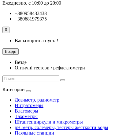
Ежедневно, с 10:00 до 20:00
+380958433438
+380681979375
0
Ваша корзина пуста!
Везде
Везде
Оптичні тестери / рефлектометри
Категории
Дозиметр, радиометр
Нитратомеры
Влагомеры
Тахометры
Штангенциркули и микрометры
pH-метр, солемеры, тестеры жёсткости воды
Паяльные станции