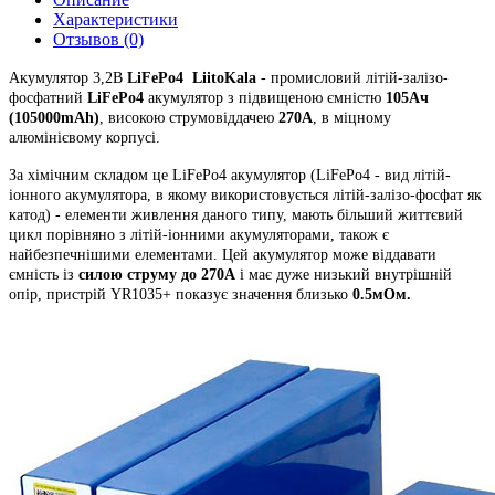
Характеристики
Отзывов (0)
Акумулятор 3,2В
LiFePo4
LiitoKala
- промисловий літій-залізо-
фосфатний
LiFePo4
акумулятор з підвищеною ємністю
105Ач
(105000mAh)
, високою струмовіддачею
270A
, в міцному
алюмінієвому корпусі.
За хімічним складом це LiFePo4 акумулятор (LiFePo4 - вид літій-
іонного акумулятора, в якому використовується літій-залізо-фосфат як
катод) - елементи живлення даного типу, мають більший життєвий
цикл порівняно з літій-іонними акумуляторами, також є
найбезпечнішими елементами. Цей акумулятор може віддавати
ємність із
силою струму до 270А
і має дуже низький внутрішній
опір, пристрій YR1035+ показує значення близько
0.5мОм.