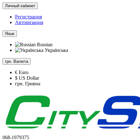
Личный кабинет
Регистрация
Авторизация
Язык
Russian
Українська
грн.
Валюта
€ Euro
$ US Dollar
грн. Гривна
068-1979375