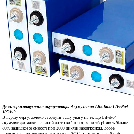
Де використовуються акумулятори Акумулятор LiitoKala LiFePo4
105Aч?
В першу чергу, хочемо звернути вашу увагу на те, що LiFePo4
акумулятори мають великий життєвий цикл, вони зберігають більше
80% залишкової ємності при 2000 циклів заряд/розряд, добре
поводяться при температурах нижче -20°C, а також низький опір і