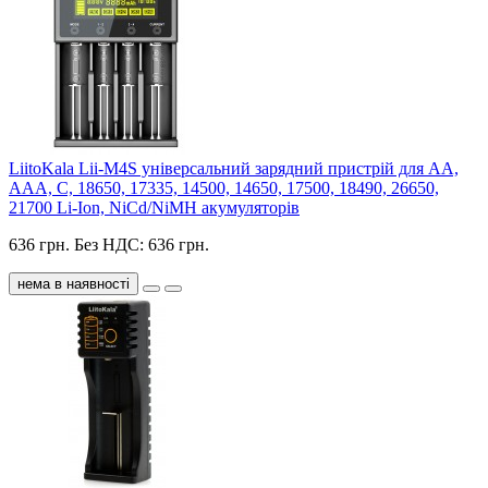
LiitoKala Lii-M4S універсальний зарядний пристрій для АА,
ААА, C, 18650, 17335, 14500, 14650, 17500, 18490, 26650,
21700 Li-Ion, NiCd/NiMH акумуляторів
636 грн.
Без НДС: 636 грн.
нема в наявності