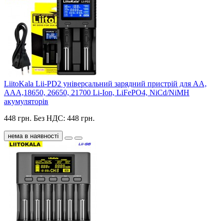
LiitoKala Lii-PD2 універсальний зарядний пристрій для АА,
ААА,18650, 26650, 21700 Li-Ion, LiFePO4, NiCd/NiMH
акумуляторів
448 грн.
Без НДС: 448 грн.
нема в наявності