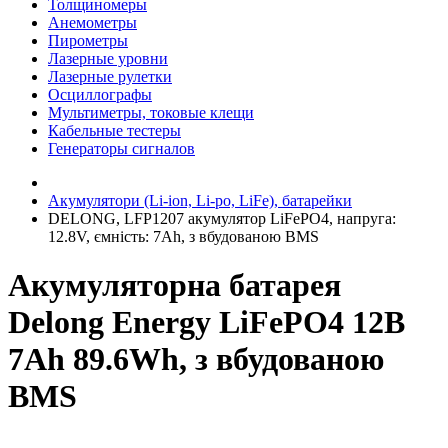
Толщиномеры
Анемометры
Пирометры
Лазерные уровни
Лазерные рулетки
Осциллографы
Мультиметры, токовые клещи
Кабельные тестеры
Генераторы сигналов
Акумулятори (Li-ion, Li-po, LiFe), батарейки
DELONG, LFP1207 акумулятор LiFePO4, напруга:
12.8V, ємність: 7Ah, з вбудованою BMS
Акумуляторна батарея
Delong Energy LiFePO4 12В
7Ah 89.6Wh, з вбудованою
BMS