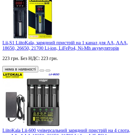
Lii-S1 LiitoKala, зарядний пристрій на 1 канал для AA, AAA,
18650, 26650, 21700 Li-ion, LiFePo4, Ni-Mh акумуляторів
223 грн.
Без НДС: 223 грн.
нема в наявності
LiitoKala Lii-600 універсальний зарядний пристрій на 4 слота,