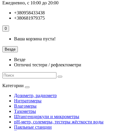
Ежедневно, с 10:00 до 20:00
+380958433438
+380681979375
0
Ваша корзина пуста!
Везде
Везде
Оптичні тестери / рефлектометри
Категории
Дозиметр, радиометр
Нитратомеры
Влагомеры
Тахометры
Штангенциркули и микрометры
pH-метр, солемеры, тестеры жёсткости воды
Паяльные станции