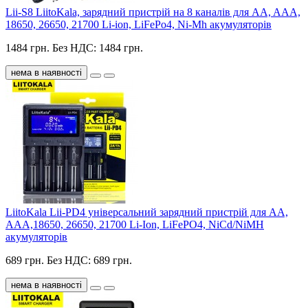
Lii-S8 LiitoKala, зарядний пристрій на 8 каналів для AA, AAA,
18650, 26650, 21700 Li-ion, LiFePo4, Ni-Mh акумуляторів
1484 грн.
Без НДС: 1484 грн.
нема в наявності
LiitoKala Lii-PD4 універсальний зарядний пристрій для АА,
ААА,18650, 26650, 21700 Li-Ion, LiFePO4, NiCd/NiMH
акумуляторів
689 грн.
Без НДС: 689 грн.
нема в наявності