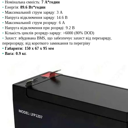
•
Номінальна ємність:
7 А*годин
•
Енергія:
89.6 Вт*годин
•
Максимальний струм заряду: 3 A
•
Напруга відключення заряду: 14.6 В
•
Максимальний струм розряду: 6 A
•
Напруга відключення при розряді: 9.2 В
•
Кількість циклів розряду-заряду: >6000 (80% DOD)
•
Захист: вбудована BMS, що забезпечує захист від перезаряду,
перерозряду, від короткого замикання та перегріву
•
Габарити: 150 х 67 х 95 мм
•
Вага: 0.9 кг.