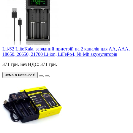
Lii-S2 LiitoKala, зарядний пристрій на 2 каналів для AA, AAA,
18650, 26650, 21700 Li-ion, LiFePo4, Ni-Mh акумуляторів
371 грн.
Без НДС: 371 грн.
нема в наявності