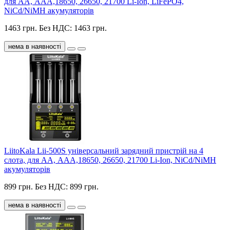
для АА, ААА,18650, 26650, 21700 Li-Ion, LiFePO4,
NiCd/NiMH акумуляторів
1463 грн.
Без НДС: 1463 грн.
нема в наявності
LiitoKala Lii-500S універсальний зарядний пристрій на 4
слота, для АА, ААА,18650, 26650, 21700 Li-Ion, NiCd/NiMH
акумуляторів
899 грн.
Без НДС: 899 грн.
нема в наявності