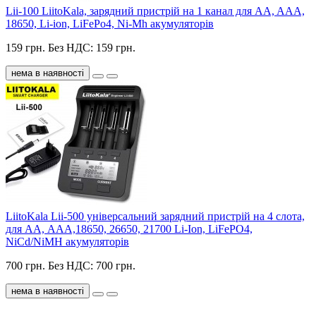
Lii-100 LiitoKala, зарядний пристрій на 1 канал для AA, AAA,
18650, Li-ion, LiFePo4, Ni-Mh акумуляторів
159 грн.
Без НДС: 159 грн.
нема в наявності
LiitoKala Lii-500 універсальний зарядний пристрій на 4 слота,
для АА, ААА,18650, 26650, 21700 Li-Ion, LiFePO4,
NiCd/NiMH акумуляторів
700 грн.
Без НДС: 700 грн.
нема в наявності