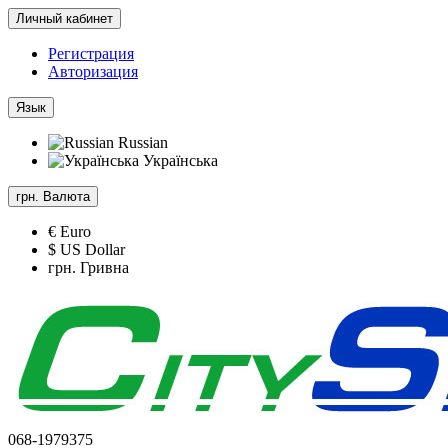
Личный кабинет
Регистрация
Авторизация
Язык
Russian
Українська
грн.
Валюта
€ Euro
$ US Dollar
грн. Гривна
068-1979375