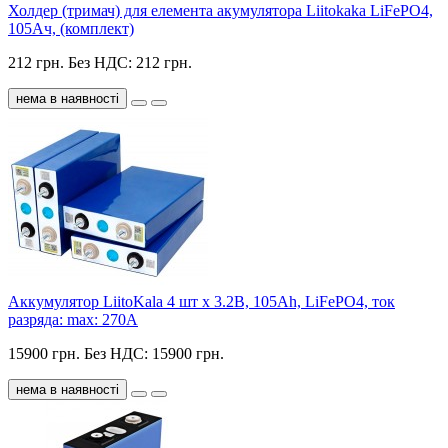
Холдер (тримач) для елемента акумулятора Liitokaka LiFePO4,
105Ач, (комплект)
212 грн.
Без НДС: 212 грн.
нема в наявності
Аккумулятор LiitoKala 4 шт х 3.2В, 105Ah, LiFePO4, ток
разряда: max: 270A
15900 грн.
Без НДС: 15900 грн.
нема в наявності