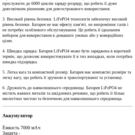
прослужити до 6000 циклів заряду-розряду, що робить її дуже
довговічним рішенням для довгострокового використання.
3. Високий рівень безпеки: LiFePO4 технологія забезпечує високий
рівень безпеки. Батарея не має ефекту пам'яті, не випромінює газів і
не потребує особливого обслуговування. Це робить її ідеальним
вибором для використання в домашніх умовах або у комерційних
цілях.
4. Швидка зарядка: Батарея LiFePO4 може бути заряджена в короткий
термін, що дозволяє використовувати її в тих випадках, коли потрібна
швидка підзарядка.
5. Легка вага та компактний розмір: Батарея має компактні розміри та
легку вагу, що робить її зручною в транспортуванні та установці.
6. Дружність до навколишнього середовища: Батарея LiFePO4 не
містить важких металів та шкідливих речовин, що робить її більш
екологічно чистою та безпечною для навколишнього середовища.
Аккумулятор
Ёмкость
7000 мАч
Защита
-