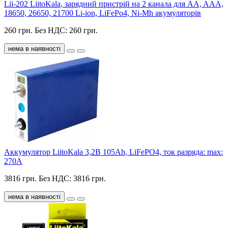
Lii-202 LiitoKala, зарядний пристрій на 2 канала для AA, AAA,
18650, 26650, 21700 Li-ion, LiFePo4, Ni-Mh акумуляторів
260 грн.
Без НДС: 260 грн.
нема в наявності
Аккумулятор LiitoKala 3,2В 105Ah, LiFePO4, ток разряда: max:
270A
3816 грн.
Без НДС: 3816 грн.
нема в наявності