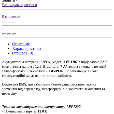
Защита
-
Все характеристики
0 отзывов
0
Описание
Характеристики
Отзывов (0)
Акумуляторна батарея LiFePO4, моделі
LFP1207
з вбудованою BMS
(номінальна напруга
12,8 В
, ємність:
7 A*годин
) виконана по літій-
залізо-фосфатній технології -
LiFePO4
, що забезпечує високі
експлуатаційні характеристики та надійність.
Вбудована BMS, що забезпечує безпекувикористання, захист
элементів від перезаряду, перерозряду, від короткого замикання та
перегріву
Технічні характеристики акумулятора LFP1207:
•
Номінальна напруга:
12.8 В