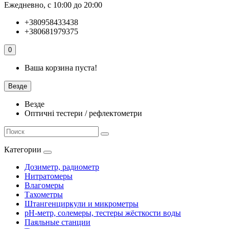
Ежедневно, с 10:00 до 20:00
+380958433438
+380681979375
0
Ваша корзина пуста!
Везде
Везде
Оптичні тестери / рефлектометри
Категории
Дозиметр, радиометр
Нитратомеры
Влагомеры
Тахометры
Штангенциркули и микрометры
pH-метр, солемеры, тестеры жёсткости воды
Паяльные станции