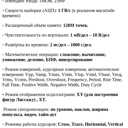
•
Импеданс входа: 1МОм, 25пФ
•
Скорость выборки (АЦП):
1 ГВ/с
(в реальном масштабе
времени)
•
Расширенный объём памяти:
128M точек.
•
Чувствительность по вертикали:
1 мВ/дел – 10 В/дел
•
Развёртка во времени:
2 нс/дел – 1000 с/дел.
•
Математические операции:
сложение, вычитание,
умножение, деление, БПФ, инвертирование
•
Режим измерений, курсорные измерения, автоматические
измерения: Vpp, Vamp, Vmax, Vmin, Vtop, Vmid, Vbase, Vavg,
Vrms, Vcrms, Preshoot, Overshoot, Frequency, Period, Rise Time,
Fall Time, Positive Width, Negative Width, Duty Cycle
• Режим отображения осциллограмм:
XY (для построения
фигур Лиссажу) , XT.
Режим синхронизации:
по уровню, наклон, ширина
импульса, видео, тайм-аут
•
Режимы работы курсоров:
Cross, Trace, Horizontal, Vertical