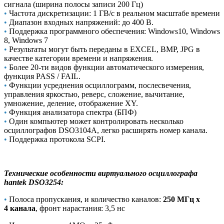
сигнала (ширина полосы записи 200 Гц)
•
Частота дискретизации: 1 ГВ/с в реальном масштабе времени
•
Диапазон входных напряжений: до 400 В.
•
Поддержка программного обеспечения: Windows10, Windows
8, Windows 7
•
Результаты могут быть переданы в EXCEL, BMP, JPG в
качестве категории времени и напряжения.
•
Более 20-ти видов функции автоматического измерения,
функция PASS / FAIL.
•
Функции усреднения осциллограмм, послесвечения,
управления яркостью, реверс, сложение, вычитание,
умножение, деление, отображение XY.
•
Функция анализатора спектра (БПФ)
•
Один компьютер может контролировать несколько
осциллографов DSO3104A, легко расширять номер канала.
•
Поддержка протокола SCPI.
Технические особенности виртуального осциллографа
hantek DSO3254
:
•
Полоса пропускания, и количество каналов:
250 МГц х
4 канала
, фронт нарастания: 3,5 нс