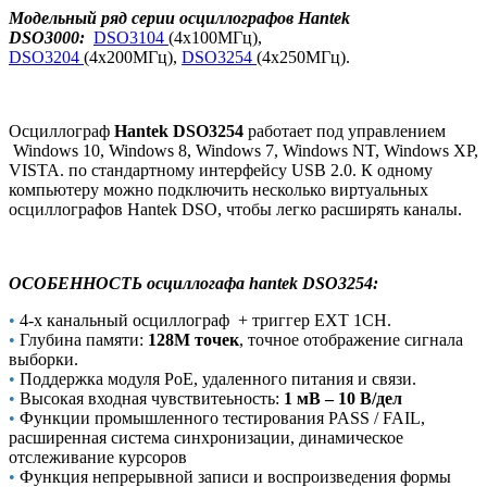
Модельный ряд серии осциллографов
Hantek
DSO3000
:
DSO3104
(4х100МГц),
DSO3204
(4х200МГц),
DSO3254
(4х250МГц).
Осциллограф
Hantek DSO3254
работает под управлением
Windows 10, Windows 8, Windows 7, Windows NT, Windows XP,
VISTA. по стандартному интерфейсу USB 2.0. К одному
компьютеру можно подключить несколько виртуальных
осциллографов Hantek DSO, чтобы легко расширять каналы.
ОСОБЕННОСТЬ осциллогафа hantek DSO3254:
•
4-х канальный осциллограф + триггер EXT 1CH.
•
Глубина памяти:
128M точек
, точное отображение сигнала
выборки.
•
Поддержка модуля PoE, удаленного питания и связи.
•
Высокая входная чувствитеьность:
1 мВ – 10 В/дел
•
Функции промышленного тестирования PASS / FAIL,
расширенная система синхронизации, динамическое
отслеживание курсоров
•
Функция непрерывной записи и воспроизведения формы