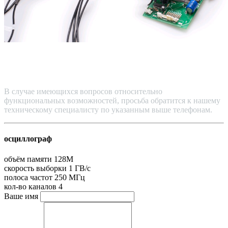
В случае имеющихся вопросов относительно
функциональных возможностей, просьба обратится к нашему
техническому специалисту по указанным выше телефонам.
осциллограф
объём памяти
128M
скорость выборки
1 ГВ/с
полоса частот
250 МГц
кол-во каналов
4
Ваше имя