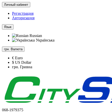
Личный кабинет
Регистрация
Авторизация
Язык
Russian
Українська
грн.
Валюта
€ Euro
$ US Dollar
грн. Гривна
068-1979375