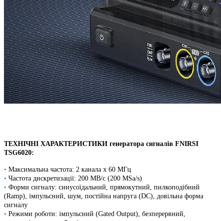
ТЕХНІЧНІ ХАРАКТЕРИСТИКИ генератора сигналів FNIRSI
TSG6020:
•
Максимальна частота: 2 канала х 60 МГц
•
Частота дискретизації: 200 МВ/с (200 MSa/s)
•
Форми сигналу: синусоїдальний, прямокутний, пилкоподібний
(Ramp), імпульсний, шум, постійна напруга (DC), довільна форма
сигналу
•
Режими роботи: імпульсний (Gated Output), безперервний,