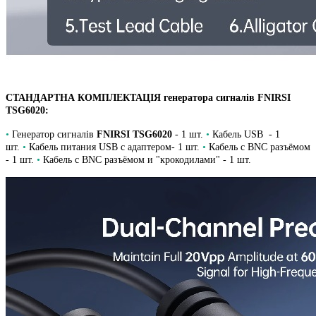
СТАНДАРТНА КОМПЛЕКТАЦІЯ генератора сигналів
FNIRSI
TSG6020
:
•
Генератор сигналів
FNIRSI TSG6020
- 1 шт.
•
Кабель USB - 1
шт.
•
Кабель питания USB c адаптером- 1 шт.
•
Кабель с BNC разъёмом
- 1 шт.
•
Кабель с BNC разъёмом и "крокодилами" - 1 шт.