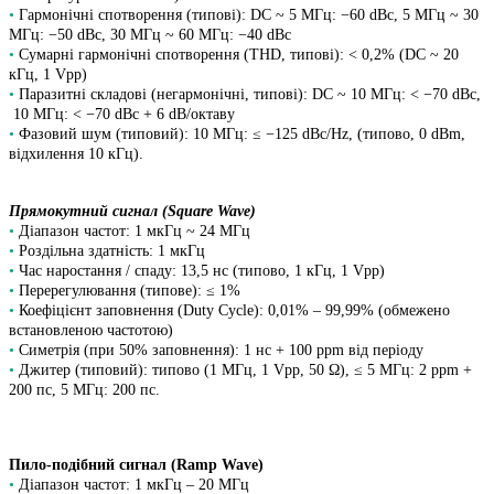
•
Гармонічні спотворення (типові): DC ~ 5 МГц: −60 dBc, 5 МГц ~ 30
МГц: −50 dBc, 30 МГц ~ 60 МГц: −40 dBc
•
Сумарні гармонічні спотворення (THD, типові): < 0,2% (DC ~ 20
кГц, 1 Vpp)
•
Паразитні складові (негармонічні, типові): DC ~ 10 МГц: < −70 dBc,
10 МГц: < −70 dBc + 6 dB/октаву
•
Фазовий шум (типовий): 10 МГц: ≤ −125 dBc/Hz, (типово, 0 dBm,
відхилення 10 кГц).
Прямокутний сигнал (Square Wave)
•
Діапазон частот: 1 мкГц ~ 24 МГц
•
Роздільна здатність: 1 мкГц
•
Час наростання / спаду: 13,5 нс (типово, 1 кГц, 1 Vpp)
•
Перерегулювання (типове): ≤ 1%
•
Коефіцієнт заповнення (Duty Cycle): 0,01% – 99,99% (обмежено
встановленою частотою)
•
Симетрія (при 50% заповнення): 1 нс + 100 ppm від періоду
•
Джитер (типовий): типово (1 МГц, 1 Vpp, 50 Ω), ≤ 5 МГц: 2 ppm +
200 пс, 5 МГц: 200 пс.
Пило-подібний сигнал (Ramp Wave)
•
Діапазон частот: 1 мкГц – 20 МГц