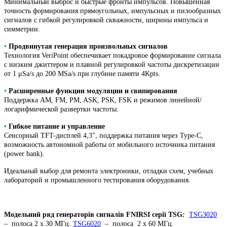
Минимальный выброс и быстрые фронты импульсов. Повышенная
точность формирования прямоугольных, импульсных и пилообразных
сигналов с гибкой регулировкой скважности, ширины импульса и
симметрии.
•
Продвинутая генерация произвольных сигналов
Технология VeriPoint обеспечивает покадровое формирование сигнала
с низким джиттером и плавной регулировкой частоты дискретизации
от 1 μSa/s до 200 MSa/s при глубине памяти 4Kpts.
•
Расширенные функции модуляции и свипирования
Поддержка AM, FM, PM, ASK, PSK, FSK и режимов линейной/
логарифмической развертки частоты.
•
Гибкое питание и управление
Сенсорный TFT-дисплей 4,3″, поддержка питания через Type-C,
возможность автономной работы от мобильного источника питания
(power bank).
Идеальный выбор для ремонта электроники, отладки схем, учебных
лабораторий и промышленного тестирования оборудования.
Модельний ряд генераторів сигналів FNIRSI серії TSG
:
TSG3020
– полоса 2 х 30 МГц.
TSG6020
– полоса 2 х 60 МГц.