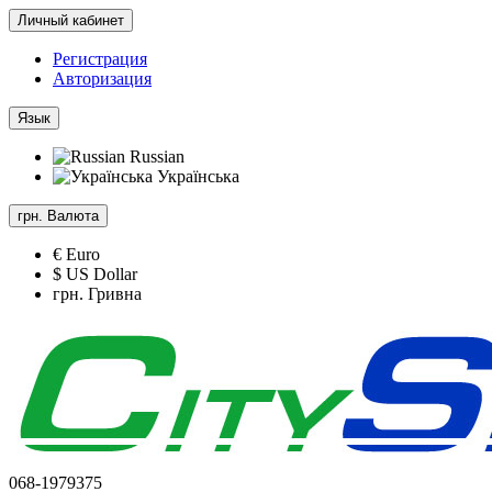
Личный кабинет
Регистрация
Авторизация
Язык
Russian
Українська
грн.
Валюта
€ Euro
$ US Dollar
грн. Гривна
068-1979375