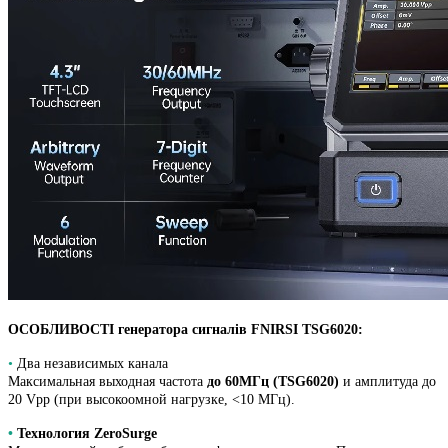
ОСОБЛИВОСТІ генератора сигналів FNIRSI TSG6020:
•
Два независимых канала
Максимальная выходная частота
до 60МГц (TSG6020)
и амплитуда до
20 Vpp (при высокоомной нагрузке, <10 МГц).
•
Технология ZeroSurge