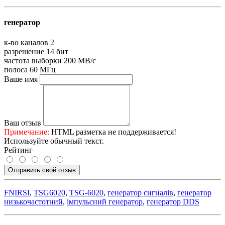
генератор
к-во каналов
2
разрешение
14 бит
частота выборки
200 МВ/с
полоса
60 МГц
Ваше имя
Ваш отзыв
Примечание:
HTML разметка не поддерживается!
Используйте обычный текст.
Рейтинг
Отправить свой отзыв
FNIRSI
,
TSG6020
,
TSG-6020
,
генератор сигналів
,
генератор
низькочастотний
,
імпульсний генератор
,
генератор DDS