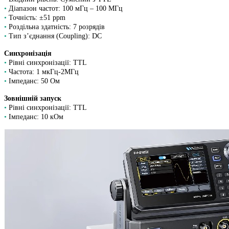
•
Діапазон частот: 100 мГц – 100 МГц
•
Точність: ±51 ppm
•
Роздільна здатність: 7 розрядів
•
Тип з’єднання (Coupling): DC
Синхронізація
•
Рівні синхронізації: TTL
•
Частота: 1 мкГц-2МГц
•
Імпеданс: 50 Ом
Зовнішній запуск
•
Рівні синхронізації: TTL
•
Імпеданс: 10 кОм