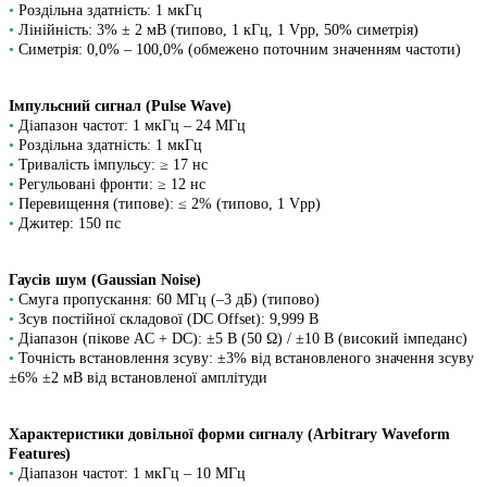
•
Роздільна здатність: 1 мкГц
•
Лінійність: 3% ± 2 мВ (типово, 1 кГц, 1 Vpp, 50% симетрія)
•
Симетрія: 0,0% – 100,0% (обмежено поточним значенням частоти)
Імпульсний сигнал (Pulse Wave)
•
Діапазон частот: 1 мкГц – 24 МГц
•
Роздільна здатність: 1 мкГц
•
Тривалість імпульсу: ≥ 17 нс
•
Регульовані фронти: ≥ 12 нс
•
Перевищення (типове): ≤ 2% (типово, 1 Vpp)
•
Джитер: 150 пс
Гаусів шум (Gaussian Noise)
•
Смуга пропускання: 60 МГц (–3 дБ) (типово)
•
Зсув постійної складової (DC Offset): 9,999 В
•
Діапазон (пікове AC + DC): ±5 В (50 Ω) / ±10 В (високий імпеданс)
•
Точність встановлення зсуву: ±3% від встановленого значення зсуву
±6% ±2 мВ від встановленої амплітуди
Характеристики довільної форми сигналу (Arbitrary Waveform
Features)
•
Діапазон частот: 1 мкГц – 10 МГц