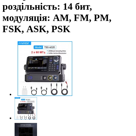
роздільність: 14 бит,
модуляція: AM, FM, PM,
FSK, АSK, PSK