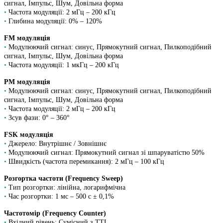
сигнал, Імпульс, Шум, Довільна форма
•
Частота модуляції: 2 мГц – 200 кГц
•
Глибина модуляції: 0% – 120%
FM модуляція
•
Модулюючий сигнал: синус, Прямокутний сигнал, Пилкоподібний
сигнал, Імпульс, Шум, Довільна форма
•
Частота модуляції: 1 мкГц – 200 кГц
PM модуляція
•
Модулюючий сигнал: синус, Прямокутний сигнал, Пилкоподібний
сигнал, Імпульс, Шум, Довільна форма
•
Частота модуляції: 2 мГц – 200 кГц
•
Зсув фази: 0° – 360°
FSK модуляція
•
Джерело: Внутрішнє / Зовнішнє
•
Модулюючий сигнал: Прямокутний сигнал зі шпаруватістю 50%
•
Швидкість (частота перемикання): 2 мГц – 100 кГц
Розгортка частоти (Frequency Sweep)
•
Тип розгортки: лінійна, логарифмічна
•
Час розгортки: 1 мс – 500 с ± 0,1%
Частотомір (Frequency Counter)
•
Вхідний рівень: Сумісний з TTL