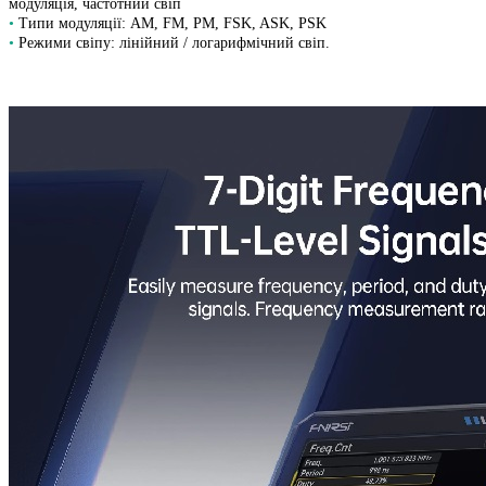
модуляція, частотний свіп
•
Типи модуляції: AM, FM, PM, FSK, ASK, PSK
•
Режими свіпу: лінійний / логарифмічний свіп.