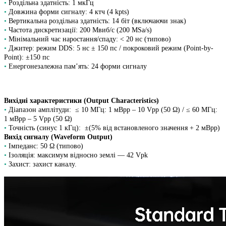
•
Роздільна здатність: 1 мкГц
•
Довжина форми сигналу: 4 ктч (4 kpts)
•
Вертикальна роздільна здатність: 14 біт (включаючи знак)
•
Частота дискретизації: 200 Мвиб/с (200 MSa/s)
•
Мінімальний час наростання/спаду: < 20 нс (типово)
•
Джитер: режим DDS: 5 нс ± 150 пс / покроковий режим (Point-by-
Point): ±150 пс
•
Енергонезалежна пам’ять: 24 форми сигналу
Вихідні характеристики (Output Characteristics)
•
Діапазон амплітуди: ≤ 10 МГц: 1 мВpp – 10 Vpp (50 Ω) / ≤ 60 МГц:
1 мВpp – 5 Vpp (50 Ω)
•
Точність (синус 1 кГц): ±(5% від встановленого значення + 2 мВpp)
Вихід сигналу (Waveform Output)
•
Імпеданс: 50 Ω (типово)
•
Ізоляція: максимум відносно землі — 42 Vpk
•
Захист: захист каналу.