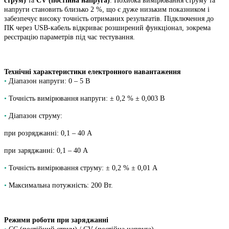
струм)
та
CV (постійна напруга)
. Похибка вимірювання струму та
напруги становить близько 2 %, що є дуже низьким показником і
забезпечує високу точність отриманих результатів. Підключення до
ПК через USB-кабель відкриває розширений функціонал, зокрема
реєстрацію параметрів під час тестування.
Технічні характеристики електронного навантаження
•
Діапазон напруги: 0 – 5 В
•
Точність вимірювання напруги: ± 0,2 % ± 0,003 В
•
Діапазон струму:
при розряджанні: 0,1 – 40 А
при заряджанні: 0,1 – 40 А
•
Точність вимірювання струму: ± 0,2 % ± 0,01 А
•
Максимальна потужність: 200 Вт.
Режими роботи при заряджанні