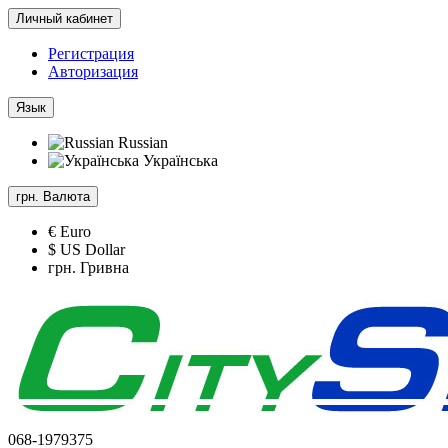
Личный кабинет
Регистрация
Авторизация
Язык
Russian
Українська
грн.
Валюта
€ Euro
$ US Dollar
грн. Гривна
068-1979375