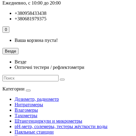
Ежедневно, с 10:00 до 20:00
+380958433438
+380681979375
0
Ваша корзина пуста!
Везде
Везде
Оптичні тестери / рефлектометри
Категории
Дозиметр, радиометр
Нитратомеры
Влагомеры
Тахометры
Штангенциркули и микрометры
pH-метр, солемеры, тестеры жёсткости воды
Паяльные станции