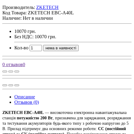
Производитель:
ZKETECH
Код Товара:
ZKETECH EBC-A40L
Наличие: Нет в наличии
10070 грн.
Без НДС: 10070 грн.
Кол-во
нема в наявності
0 отзывов
0
Описание
Отзывов (0)
ZKETECH EBC-A40L
— високоточна електронна навантажувальна
станція
потужністю 200 Вт
, призначена для заряджання, розряджання
та тестування акумуляторів будь-якого типу з робочою напругою до 5
В. Прилад підтримує два основних режими роботи:
CC (постійний