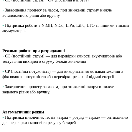
•
CC (постійний струм) / CV (постійна напруга)
•
Завершення процесу за часом, при зниженні струму нижче
встановленого рівня або вручну
•
Підтримка роботи з NiMH, NiCd, LiPo, LiFe, LTO та іншими типами
акумуляторів.
Режими роботи при розряджанні
•
CC (постійний струм) — для перевірки ємності акумуляторів або
тестування вихідного струму блоків живлення
•
CP (постійна потужність) — для використання як навантаження з
фіксованою потужністю або перевірки реальної віддачі енергії
•
Завершення процесу за часом, при зниженні напруги нижче
заданого рівня або вручну.
Автоматичний режим
•
Підтримка циклічних тестів «заряд – розряд – заряд» — оптимально
для перевірки ємності та ресурсу батарей.