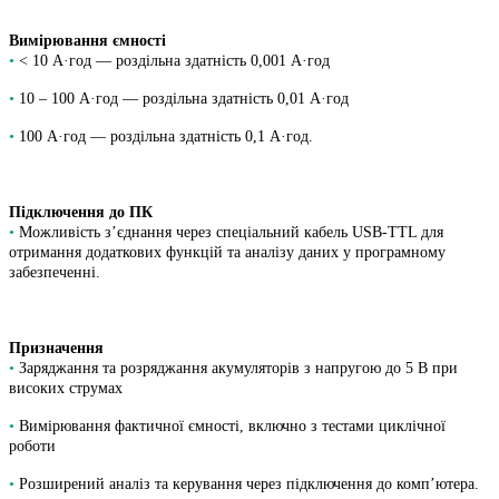
Вимірювання ємності
•
< 10 А·год — роздільна здатність 0,001 А·год
•
10 – 100 А·год — роздільна здатність 0,01 А·год
•
100 А·год — роздільна здатність 0,1 А·год.
Підключення до ПК
•
Можливість з’єднання через спеціальний кабель USB-TTL для
отримання додаткових функцій та аналізу даних у програмному
забезпеченні.
Призначення
•
Заряджання та розряджання акумуляторів з напругою до 5 В при
високих струмах
•
Вимірювання фактичної ємності, включно з тестами циклічної
роботи
•
Розширений аналіз та керування через підключення до комп’ютера.