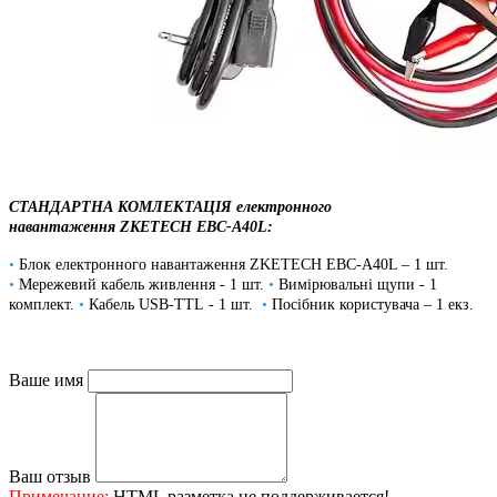
СТАНДАРТНА КОМЛЕКТАЦІЯ електронного
навантаження
ZKETECH EBC-A40L
:
•
Блок електронного навантаження ZKETECH EBC-A40L
– 1 шт.
•
Мережевий кабель живлення
- 1 шт.
•
Вимірювальні щупи
- 1
комплект.
•
Кабель USB-TTL
- 1 шт.
•
Посібник користувача – 1 екз.
Ваше имя
Ваш отзыв
Примечание:
HTML разметка не поддерживается!