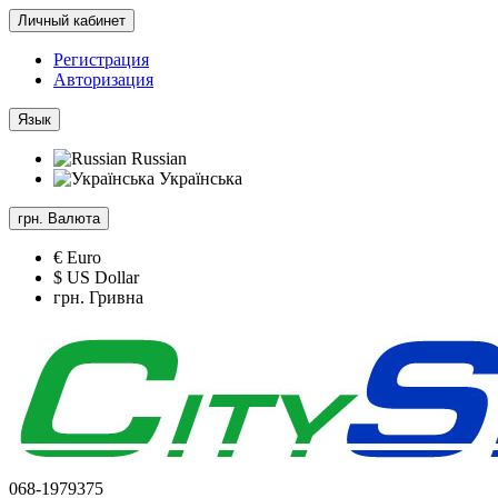
Личный кабинет
Регистрация
Авторизация
Язык
Russian
Українська
грн.
Валюта
€ Euro
$ US Dollar
грн. Гривна
068-1979375