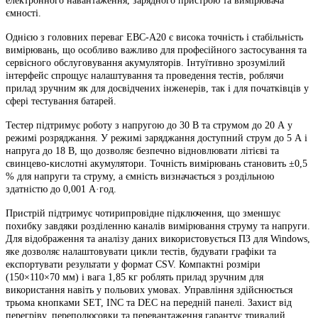
електронного навантаження, зарядного пристрою та вимірювача
ємності.
Однією з головних переваг EBC-A20 є висока точність і стабільність
вимірювань, що особливо важливо для професійного застосування та
сервісного обслуговування акумуляторів. Інтуїтивно зрозумілий
інтерфейс спрощує налаштування та проведення тестів, роблячи
прилад зручним як для досвідчених інженерів, так і для початківців у
сфері тестування батарей.
Тестер підтримує роботу з напругою до 30 В та струмом до 20 А у
режимі розряджання. У режимі заряджання доступний струм до 5 А і
напруга до 18 В, що дозволяє безпечно відновлювати літієві та
свинцево-кислотні акумулятори. Точність вимірювань становить ±0,5
% для напруги та струму, а ємність визначається з роздільною
здатністю до 0,001 А·год.
Пристрій підтримує чотирипровідне підключення, що зменшує
похибку завдяки розділенню каналів вимірювання струму та напруги.
Для відображення та аналізу даних використовується ПЗ для Windows,
яке дозволяє налаштовувати цикли тестів, будувати графіки та
експортувати результати у формат CSV. Компактні розміри
(150×110×70 мм) і вага 1,85 кг роблять прилад зручним для
використання навіть у польових умовах. Управління здійснюється
трьома кнопками SET, INC та DEC на передній панелі. Захист від
перегріву, переполюсовки та перевантаження гарантує тривалий