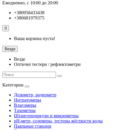
Ежедневно, с 10:00 до 20:00
+380958433438
+380681979375
0
Ваша корзина пуста!
Везде
Везде
Оптичні тестери / рефлектометри
Категории
Дозиметр, радиометр
Нитратомеры
Влагомеры
Тахометры
Штангенциркули и микрометры
pH-метр, солемеры, тестеры жёсткости воды
Паяльные станции