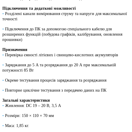
Підключення та додаткові можливості
•
Розділені канали вимірювання струму та напруги для максимальної
точності
•
Підключення до ПК за допомогою спеціального кабелю для
розширених функцій (побудова графіків, калібрування, оновлення
прошивки)
Призначення
•
Перевірка ємності літієвих і свинцево-кислотних акумуляторів
•
Заряджання до 5 А та розряджання до 20 А при максимальній
потужності 85 Вт
•
Окреме тестування процесів заряджання та розряджання
•
Повторне циклічне тестування з передачею даних на ПК
Загальні характеристики
•
Живлення: DC 19 – 20 В, 3,5 А
•
Розміри: 150 × 110 × 70 мм
•
Маса: 1,85 кг.