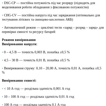
•
DSC-CP — постійна потужність під час розряду (підходить для
моделювання роботи обладнання з фіксованою потужністю)
•
CHG-CV — постійна напруга під час заряджання (оптимально для
тестування літієвих та свинцево-кислотних АКБ)
•
Автоматичний режим — циклічні тести «заряд – розряд – заряд» для
перевірки ємності та ресурсу батарей
Режими вимірювання
Вимірювання напруги:
•
0 – 4,5 В — точність 0,003 В, похибка ±0,5 %
•
4,5 – 30 В — точність 0,01 В, похибка ±0,5 %
•
Вимірювання струму: 0,10 – 20,00 А, точність 0,01 А, похибка ±0,5
%
Вимірювання ємності:
•
< 10 А·год — роздільна здатність 0,001 А·год
•
10 – 100 А·год — роздільна здатність 0,01 А·год
•
100 А·год — роздільна здатність 0,1 А·год