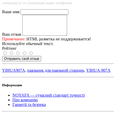
специалисту по указанным выше телефонам.
Ваше имя
Ваш отзыв
Примечание:
HTML разметка не поддерживается!
Используйте обычный текст.
Рейтинг
Отправить свой отзыв
YIHUA907A
,
паяльник для паяльной станции
,
YIHUA-907A
Информация
NOYAFA — сучасний стандарт точності
Про компанію
Гарантії та безпека