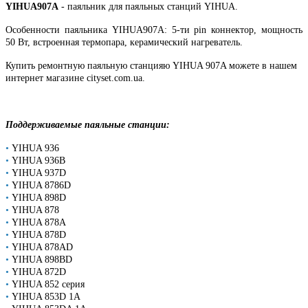
YIHUA907A
- паяльник для паяльных станций YIHUA.
Особенности паяльника YIHUA907A: 5-ти pin коннектор, мощность
50 Вт, встроенная термопара, керамический нагреватель.
Купить ремонтную паяльную станцияю YIHUA 907A можете в нашем
интернет магазине cityset.com.ua.
Поддерживаемые паяльные станции:
•
YIHUA 936
•
YIHUA 936B
•
YIHUA 937D
•
YIHUA 8786D
•
YIHUA 898D
•
YIHUA 878
•
YIHUA 878A
•
YIHUA 878D
•
YIHUA 878AD
•
YIHUA 898BD
•
YIHUA 872D
•
YIHUA 852 серия
•
YIHUA 853D 1A