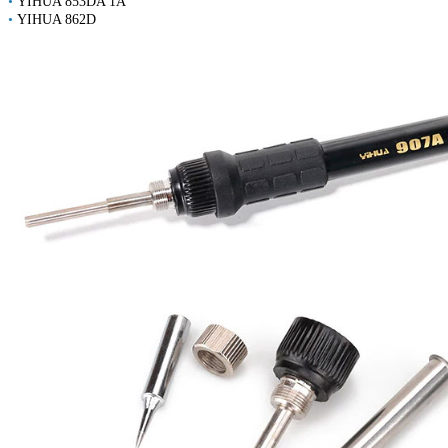
•
YIHUA 853DA 1A
•
YIHUA 862D