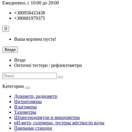
Ежедневно, с 10:00 до 20:00
+380958433438
+380681979375
0
Ваша корзина пуста!
Везде
Везде
Оптичні тестери / рефлектометри
Категории
Дозиметр, радиометр
Нитратомеры
Влагомеры
Тахометры
Штангенциркули и микрометры
pH-метр, солемеры, тестеры жёсткости воды
Паяльные станции