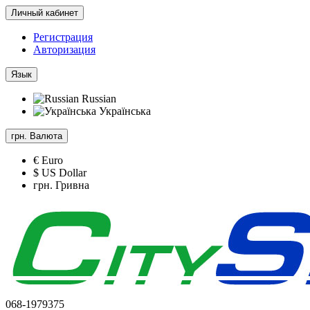
Личный кабинет
Регистрация
Авторизация
Язык
Russian
Українська
грн.
Валюта
€ Euro
$ US Dollar
грн. Гривна
068-1979375