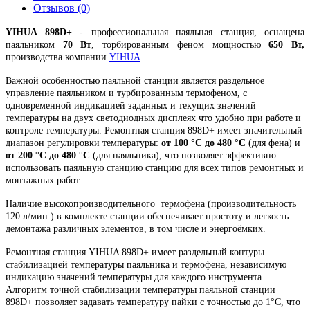
Отзывов (0)
YIHUA 898D+
- профессиональная паяльная станция, оснащена
паяльником
70 Вт
, торбированным феном мощностью
650 Вт,
производства компании
YIHUA
.
Важной особенностью паяльной станции является раздельное
управление паяльником и турбированным термофеном, с
одновременной индикацией заданных и текущих значений
температуры на двух светодиодных дисплеях что удобно при работе и
контроле температуры. Ремонтная станция 898D+ имеет значительный
диапазон регулировки температуры:
от 100 °С до 480 °С
(для фена) и
от 200 °С до 480 °С
(для паяльника), что позволяет эффективно
использовать паяльную станцию станцию для всех типов ремонтных и
монтажных работ.
Наличие высокопроизводительного термофена (производительность
120 л/мин.) в комплекте станции обеспечивает простоту и легкость
демонтажа различных элементов, в том числе и энергоёмких.
Ремонтная станция YIHUA 898D+ имеет раздельный контуры
стабилизацией температуры паяльника и термофена, независимую
индикацию значений температуры для каждого инструмента.
Алгоритм точной стабилизации температуры паяльной станции
898D+ позволяет задавать температуру пайки с точностью до 1°С, что