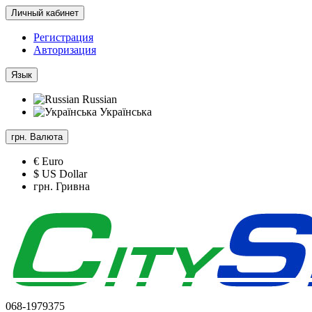
Личный кабинет
Регистрация
Авторизация
Язык
Russian
Українська
грн.
Валюта
€ Euro
$ US Dollar
грн. Гривна
068-1979375