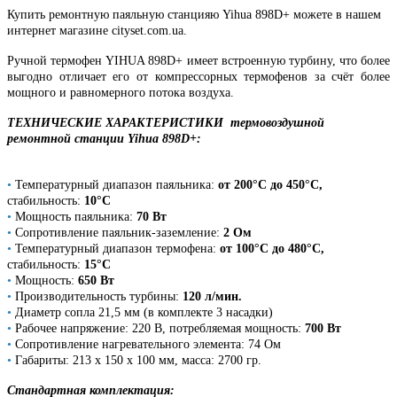
Купить ремонтную паяльную станцияю Yihua 898D+ можете в нашем
интернет магазине cityset.com.ua.
Ручной термофен YIHUA 898D+ имеет встроенную турбину, что более
выгодно отличает его от компрессорных термофенов за счёт более
мощного и равномерного потока воздуха.
ТЕХНИЧЕСКИЕ ХАРАКТЕРИСТИКИ
термовоздушной
ремонтной станции Yihua 898D+:
•
Температурный диапазон паяльника:
от 200°С до 450°C,
стабильность:
10°C
•
Мощность паяльника:
70 Вт
•
Сопротивление паяльник-заземление:
2 Ом
•
Температурный диапазон термофена:
от 100°С до 480°C,
стабильность:
15°C
•
Мощность:
650 Вт
•
Производительность турбины:
120 л/мин.
•
Диаметр сопла 21,5 мм (в комплекте 3 насадки)
•
Рабочее напряжение: 220 В, потребляемая мощность:
700 Вт
•
Сопротивление нагревательного элемента: 74 Ом
•
Габариты: 213 х 150 х 100 мм, масса: 2700 гр.
Стандартная комплектация: