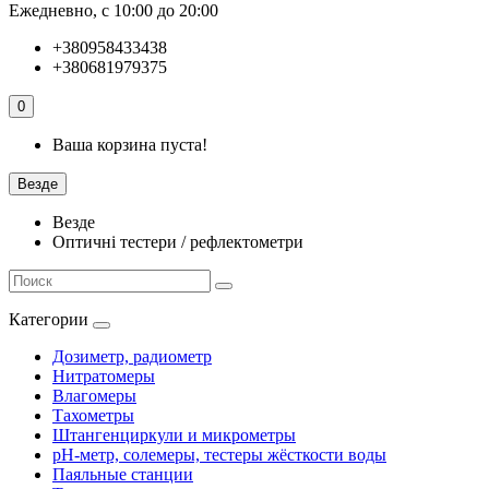
Ежедневно, с 10:00 до 20:00
+380958433438
+380681979375
0
Ваша корзина пуста!
Везде
Везде
Оптичні тестери / рефлектометри
Категории
Дозиметр, радиометр
Нитратомеры
Влагомеры
Тахометры
Штангенциркули и микрометры
pH-метр, солемеры, тестеры жёсткости воды
Паяльные станции