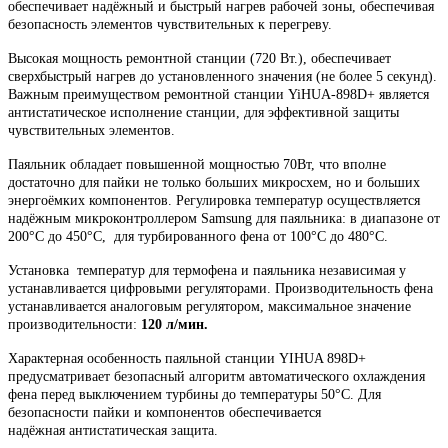
обеспечивает надёжный и быстрый нагрев рабочей зоны, обеспечивая
безопасность элементов чувствительных к перегреву.
Высокая мощность ремонтной станции (720 Вт.), обеспечивает
сверхбыстрый нагрев до установленного значения (не более 5 секунд).
Важным преимуществом ремонтной станции YiHUA-898D+ является
антистатическое исполнение станции, для эффективной защиты
чувствительных элементов.
Паяльник обладает повышенной мощностью 70Вт, что вполне
достаточно для пайки не только больших микросхем, но и больших
энергоёмких компонентов. Регулировка температур осуществляется
надёжным микроконтроллером Samsung для паяльника: в диапазоне от
200°С до 450°С, для турбированного фена от 100°С до 480°С.
Установка температур для термофена и паяльника независимая у
устанавливается цифровыми регуляторами. Производительность фена
устанавливается аналоговым регулятором, максимальное значение
производительности:
120 л/мин.
Характерная особенность паяльной станции YIHUA 898D+
предусматривает безопасный алгоритм автоматического охлаждения
фена перед выключением турбины до температуры 50°С. Для
безопасности пайки и компонентов обеспечивается
надёжная антистатическая защита.