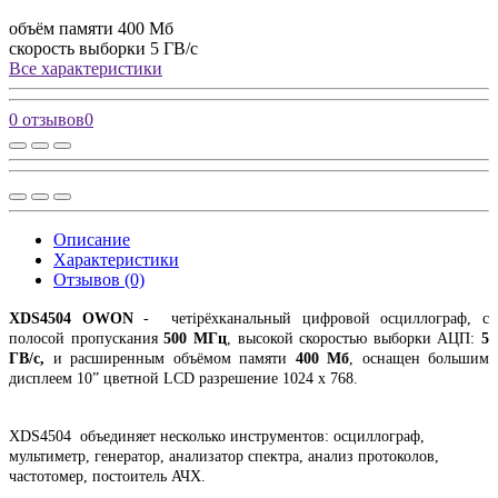
объём памяти
400 Мб
скорость выборки
5 ГВ/с
Все характеристики
0 отзывов
0
Описание
Характеристики
Отзывов (0)
XDS4504 OWON
- четірёхканальный цифровой осциллограф, с
полосой пропускания
500 МГц
, высокой скоростью выборки АЦП:
5
ГВ/с,
и расширенным объёмом памяти
400 Мб
, оснащен большим
дисплеем 10” цветной LCD разрешение 1024 x 768.
XDS4504 объединяет несколько инструментов: осциллограф,
мультиметр, генератор, анализатор спектра, анализ протоколов,
частотомер, постоитель АЧХ.