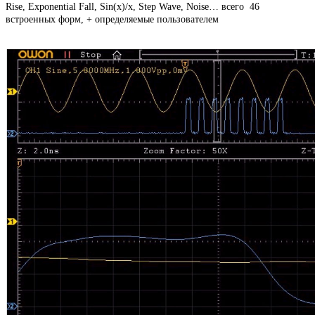
Rise, Exponential Fall, Sin(x)/x, Step Wave, Noise… всего 46
встроенных форм, + определяемые пользователем