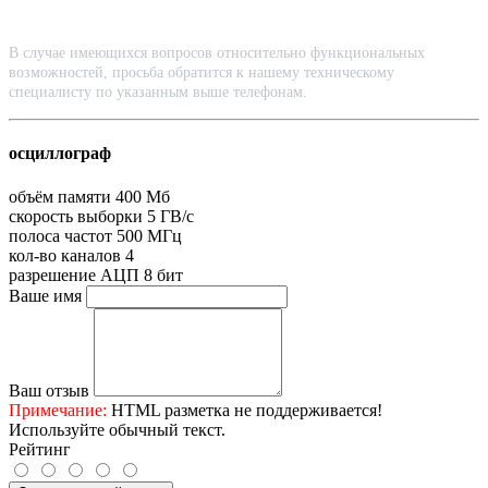
В случае имеющихся вопросов относительно функциональных
возможностей, просьба обратится к нашему техническому
специалисту по указанным выше телефонам.
осциллограф
объём памяти
400 Мб
скорость выборки
5 ГВ/с
полоса частот
500 МГц
кол-во каналов
4
разрешение АЦП
8 бит
Ваше имя
Ваш отзыв
Примечание:
HTML разметка не поддерживается!
Используйте обычный текст.
Рейтинг