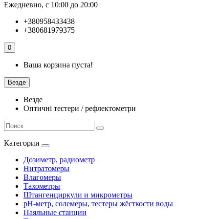
Ежедневно, с 10:00 до 20:00
+380958433438
+380681979375
0
Ваша корзина пуста!
Везде
Везде
Оптичні тестери / рефлектометри
Категории
Дозиметр, радиометр
Нитратомеры
Влагомеры
Тахометры
Штангенциркули и микрометры
pH-метр, солемеры, тестеры жёсткости воды
Паяльные станции