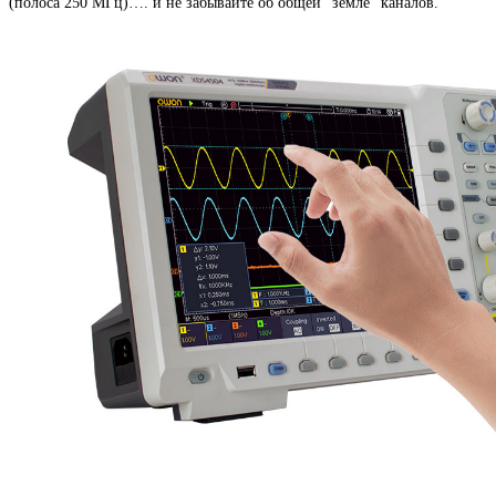
(полоса 250 МГц)…. и не забывайте об общей “земле” каналов.