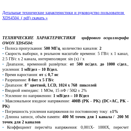
Детальные технические характеристики и руководство пользователя
XDS4504 (.pdf) скачать »
ТЕХНИЧЕСКИЕ ХАРАКТЕРИСТИКИ цифрового осциллографа
OWON XDS4504:
•
Полоса пропускания:
500 МГц
, количество каналов:
2
•
Скорость выборки, в реальном масштабе времени: 5 ГВ/с х 1 канал,
2.5 ГВ/с х 2 канала, интермполяция: sin (x) / x
•
Диапазон, временной развёртки:
от 500 пс/дел. до 1000 с/дел.
,
усиления:
1 мВ/дел – 10 В/дел.
•
Время наростания:
от ≤ 0,7 нс
•
Разрешение:
8 бит х 5 ГВ/с
•
Диапазон:
8" цветной, LCD, 1024 x 768 пикселей
•
Входной импеданс: 1 МОм, 15 пФ / 50Ω ± 2%
•
Усиление по напряжению:
1 мВ/дел – 10 В/дел
•
Максимальное входное напряжение:
400В (PK - PK) (DC+AC, PK -
PK)
•
Погрешность усиления напряжения по постоянному току:
±1%
•
Длинна записи, объём памяти:
400 М точек для 1 канала /
200 М
точек для 2 каналов
•
Коэффициент пересчёта напряжения: 0,001X- 1000X, пересчет