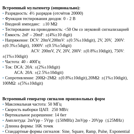
Встроенный мультиметр (опционально):
•
Разрядность: 4½ разрядов (отсчётов 20000)
•
Функция тестирования диодов: 0 - 2 В
•
Входной импеданс: ≥10 MΩ
•
Тестирование на проводимость: <50 Ом со звуковой сигнализацией
•
Ёмкость: 2nF – 20mF: ±(4%±10 digit)
•
Напряжение: DCV: 20mV,200mV: ±(0.5%±10digit), 2V, 20V, 200V:
±(0.3%±5digit), 1000V: ±(0.5%±5digit)
ACV: 200mV, 2V, 20V, 200V: ±(0.8%±10digit), 750V:
±(1%±10digit)
•
Частота: 40 - 400Гц
•
Ток: DCA: 20A: ±(2%±10digit)
ACA: 20A: ±(2.5%±10digit)
•
Сопротивление: 200Ω~2MΩ: ±(0.8%±10digit),20MΩ: ±(1%±10digit),
100MΩ: ±(5%±10digit)
Встроенный генератор сигналов произвольных форм
•
Максимальная частота: 50 МГц
•
Скорость выборки ЦАП: 250 МВ/с
•
Вертикальное разрешение: 14 бит
•
Амплитуда: 2mVpp - 5Vpp（≦50MHz) 2mVpp - 20Vpp（≦25MHz）
•
Длинна формы: 16K точек
•
Стандартные формы сигналов: Sine, Square, Ramp, Pulse, Exponential