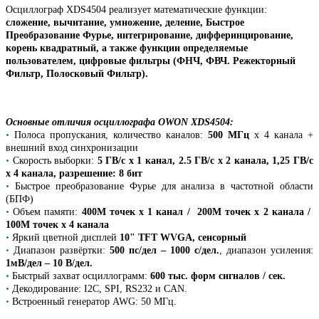
Осциллограф
XDS4504
реализует математические функции:
сложение, вычитание, умножение, деление, Быстрое
Преобразование Фурье, интегрирование, дифферинцирование,
корень квадратный, а также функции определяемые
пользователем, цифровые фильтры (ФНЧ, ФВЧ. Режекторный
Фильтр, Полосковый Фильтр).
Основные отличия осциллографа
OWON XDS4504:
•
Полоса пропускания, количество каналов:
500 МГц
х 4 канала +
внешний вход синхронизации
•
Скорость выборки:
5 ГВ/с х 1 канал, 2.5 ГВ/с х 2 канала, 1,25
ГВ/с
х 4 канала,
разрешение: 8 бит
•
Быстрое преобразование Фурье для анализа в частотной области
(БПФ)
•
Объем памяти:
400М точек х 1 канал / 200М точек х 2 канала
/
100М точек х 4 канала
•
Яркий цветной дисплей
10" TFT WVGA, сенсорный
•
Диапазон развёртки:
500 пс/дел – 1000 с/дел.
, диапазон усиления:
1мВ/дел – 10 В/дел.
•
Быстрый захват осциллограмм:
600 тыс. форм сигналов / сек.
•
Декодирование: I2C, SPI, RS232 и CAN.
•
Встроенный генератор AWG: 50 МГц.