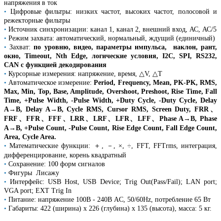
напряжения в ток
•
Цифровые фильтры: низких частот, высоких частот, полосовой и
режекторные фильтры
•
Источник синхронизации: канал 1, канал 2, внешний вход, АС, АС/5
•
Режим захвата: автоматический, нормальный, ждущий (единичный)
•
Захват:
по уровню, видео, параметры импульса, наклон, рант,
окно, Timeout, Nth Edge, логические условия, I2C, SPI, RS232,
CAN с функцией декодирования
•
Курсорные измерения: напряжение, время, △V, △T
•
Автоматическое измерение:
Period, Frequency, Mean, PK-PK, RMS,
Max, Min, Top, Base, Amplitude, Overshoot, Preshoot, Rise Time, Fall
Time, +Pulse Width, -Pulse Width, +Duty Cycle, -Duty Cycle, Delay
A→B, Delay A→B, Cycle RMS, Cursor RMS, Screen Duty, FRR、
FRF、FFR、FFF、LRR、LRF、LFR、LFF、Phase A→B, Phase
A→B, +Pulse Count, -Pulse Count, Rise Edge Count, Fall Edge Count,
Area, Cycle Area.
•
Математические функции: ＋, －, ×, ÷, FFT, FFTrms, интеграция,
дифференцирование, корень квадратный
•
Сохранение: 100 форм сигналов
•
Фигуры Лисажу
•
Интерфейс: USB Host, USB Device; Trig Out(Pass/Fail); LAN port;
VGA port; EXT Trig In
•
Питание: напряжение 100В - 240В AC, 50/60Hz, потребление 65 Вт
•
Габариты: 422 (ширина) х 226 (глубина) х 135 (высота), масса: 5 кг.