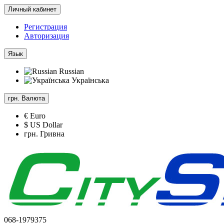
Личный кабинет
Регистрация
Авторизация
Язык
Russian
Українська
грн.
Валюта
€ Euro
$ US Dollar
грн. Гривна
068-1979375