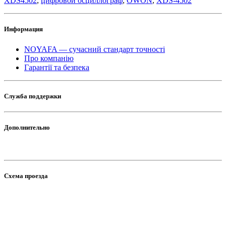
XDS4502
,
цифровой осциллограф
,
OWON
,
XDS-4502
Информация
NOYAFA — сучасний стандарт точності
Про компанію
Гарантії та безпека
Служба поддержки
Дополнительно
Схема проезда