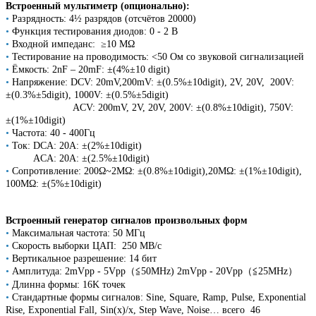
Встроенный мультиметр (опционально):
•
Разрядность: 4½ разрядов (отсчётов 20000)
•
Функция тестирования диодов: 0 - 2 В
•
Входной импеданс: ≥10 MΩ
•
Тестирование на проводимость: <50 Ом со звуковой сигнализацией
•
Ёмкость: 2nF – 20mF: ±(4%±10 digit)
•
Напряжение: DCV: 20mV,200mV: ±(0.5%±10digit), 2V, 20V, 200V:
±(0.3%±5digit), 1000V: ±(0.5%±5digit)
ACV: 200mV, 2V, 20V, 200V: ±(0.8%±10digit), 750V:
±(1%±10digit)
•
Частота: 40 - 400Гц
•
Ток: DCA: 20A: ±(2%±10digit)
ACA: 20A: ±(2.5%±10digit)
•
Сопротивление: 200Ω~2MΩ: ±(0.8%±10digit),20MΩ: ±(1%±10digit),
100MΩ: ±(5%±10digit)
Встроенный генератор сигналов произвольных форм
•
Максимальная частота: 50 МГц
•
Скорость выборки ЦАП: 250 МВ/с
•
Вертикальное разрешение: 14 бит
•
Амплитуда: 2mVpp - 5Vpp（≦50MHz) 2mVpp - 20Vpp（≦25MHz）
•
Длинна формы: 16K точек
•
Стандартные формы сигналов: Sine, Square, Ramp, Pulse, Exponential
Rise, Exponential Fall, Sin(x)/x, Step Wave, Noise… всего 46