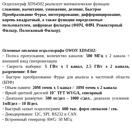
Осциллограф XDS4502 реализует математические функции:
сложение, вычитание, умножение, деление, Быстрое
Преобразование Фурье, интегрирование, дифферинцирование,
корень квадратный, а также функции определяемые
пользователем, цифровые фильтры (ФНЧ, ФВЧ. Режекторный
Фильтр, Полосковый Фильтр).
Основные отличия осциллографа
OWON XDS4502:
•
Полоса пропускания, количество каналов:
500 МГц
х 2 канала +
внешний вход синхронизации
•
Скорость выборки:
5 ГВ/с х 1 канал, 2.5 ГВ/с х 2 канала,
разрешение: 8 бит
•
Быстрое преобразование Фурье для анализа в частотной области
(БПФ)
•
Объем памяти:
20М точек х 1 канал / 10М точек х 2 канала
•
Яркий цветной дисплей
10" TFT WVGA, сенсорный
•
Диапазон развёртки:
500 пс/дел – 1000 с/дел.
, диапазон усиления:
1мВ/дел – 10 В/дел.
•
Быстрый захват осциллограмм:
600 тыс. форм сигналов / сек.
•
Декодирование: I2C, SPI, RS232 и CAN.
•
Встроенный генератор AWG: 50 МГц.