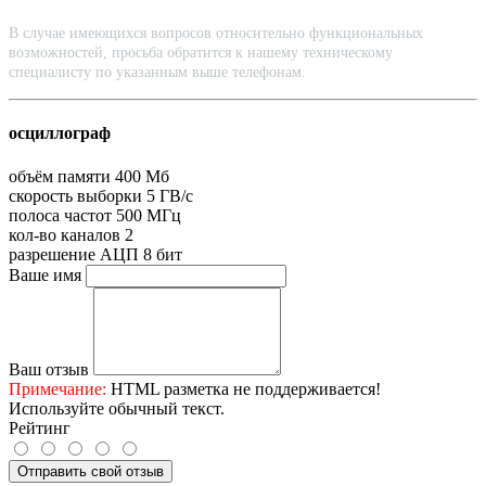
В случае имеющихся вопросов относительно функциональных
возможностей, просьба обратится к нашему техническому
специалисту по указанным выше телефонам.
осциллограф
объём памяти
400 Мб
скорость выборки
5 ГВ/с
полоса частот
500 МГц
кол-во каналов
2
разрешение АЦП
8 бит
Ваше имя
Ваш отзыв
Примечание:
HTML разметка не поддерживается!
Используйте обычный текст.
Рейтинг
Отправить свой отзыв