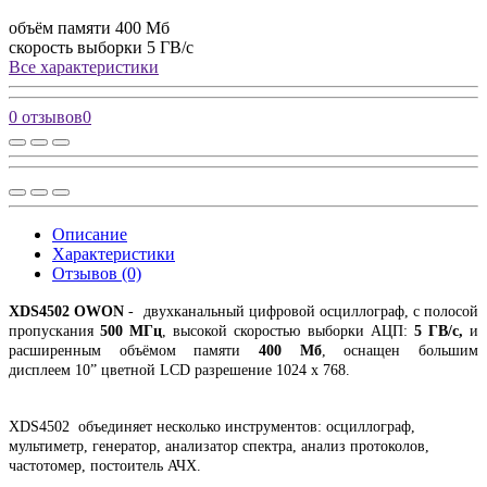
объём памяти
400 Мб
скорость выборки
5 ГВ/с
Все характеристики
0 отзывов
0
Описание
Характеристики
Отзывов (0)
XDS4502 OWON
- двухканальный цифровой осциллограф, с полосой
пропускания
500 МГц
, высокой скоростью выборки АЦП:
5 ГВ/с,
и
расширенным объёмом памяти
400 Мб
, оснащен большим
дисплеем 10” цветной LCD разрешение 1024 x 768.
XDS4502 объединяет несколько инструментов: осциллограф,
мультиметр, генератор, анализатор спектра, анализ протоколов,
частотомер, постоитель АЧХ.