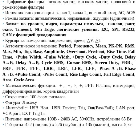
•
Цифровые фильтры: низких частот, высоких частот, полосовой и
режекторные фильтры
•
Источник синхронизации: канал 1, канал 2, внешний вход, АС, АС/5
•
Режим захвата: автоматический, нормальный, ждущий (единичный)
•
Захват:
по уровню, видео, параметры импульса, наклон, рант,
окно, Timeout, Nth Edge, логические условия, I2C, SPI, RS232,
CAN с функцией декодирования
•
Курсорные измерения: напряжение, время, △V, △T
•
Автоматическое измерение:
Period, Frequency, Mean, PK-PK, RMS,
Max, Min, Top, Base, Amplitude, Overshoot, Preshoot, Rise Time, Fall
Time, +Pulse Width, -Pulse Width, +Duty Cycle, -Duty Cycle, Delay
A→B, Delay A→B, Cycle RMS, Cursor RMS, Screen Duty, FRR、
FRF、FFR、FFF、LRR、LRF、LFR、LFF、Phase A→B, Phase
A→B, +Pulse Count, -Pulse Count, Rise Edge Count, Fall Edge Count,
Area, Cycle Area.
•
Математические функции: ＋, －, ×, ÷, FFT, FFTrms, интеграция,
дифференцирование, корень квадратный
•
Сохранение: 100 форм сигналов
•
Фигуры Лисажу
•
Интерфейс: USB Host, USB Device; Trig Out(Pass/Fail); LAN port;
VGA port; EXT Trig In
•
Питание: напряжение 100В - 240В AC, 50/60Hz, потребление 65 Вт
•
Габариты: 422 (ширина) х 226 (глубина) х 135 (высота), масса: 5 кг.