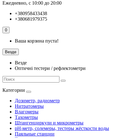
Ежедневно, с 10:00 до 20:00
+380958433438
+380681979375
0
Ваша корзина пуста!
Везде
Везде
Оптичні тестери / рефлектометри
Категории
Дозиметр, радиометр
Нитратомеры
Влагомеры
Тахометры
Штангенциркули и микрометры
pH-метр, солемеры, тестеры жёсткости воды
Паяльные станции