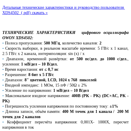
Детальные технические характеристики и руководство пользователя
XDS4502 (.pdf) скачать »
ТЕХНИЧЕСКИЕ ХАРАКТЕРИСТИКИ цифрового осциллографа
OWON XDS4502:
•
Полоса пропускания:
500 МГц
, количество каналов:
2
•
Скорость выборки, в реальном масштабе времени: 5 ГВ/с х 1 канал,
2.5 ГВ/с х 2 канала, интермполяция: sin (x) / x
•
Диапазон, временной развёртки:
от 500 пс/дел. до 1000 с/дел.
,
усиления:
1 мВ/дел – 10 В/дел.
•
Время наростания:
от ≤ 0,7 нс
•
Разрешение:
8 бит х 5 ГВ/с
•
Диапазон:
8" цветной, LCD, 1024 x 768 пикселей
•
Входной импеданс: 1 МОм, 15 пФ / 50Ω ± 2%
•
Усиление по напряжению:
1 мВ/дел – 10 В/дел
•
Максимальное входное напряжение:
400В (PK - PK) (DC+AC, PK -
PK)
•
Погрешность усиления напряжения по постоянному току:
±1%
•
Длинна записи, объём памяти:
400 М точек для 1 канала /
200 М
точек для 2 каналов
•
Коэффициент пересчёта напряжения: 0,001X- 1000X, пересчет
напряжения в ток