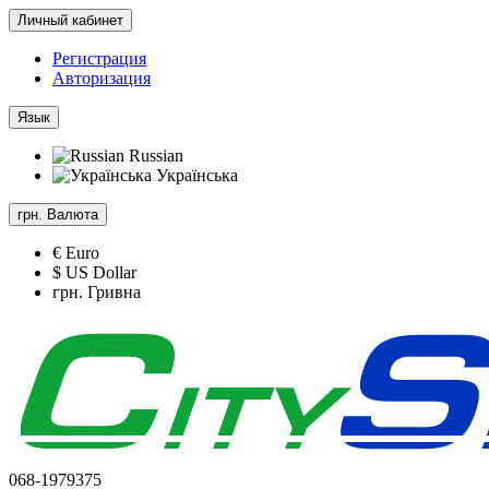
Личный кабинет
Регистрация
Авторизация
Язык
Russian
Українська
грн.
Валюта
€ Euro
$ US Dollar
грн. Гривна
068-1979375