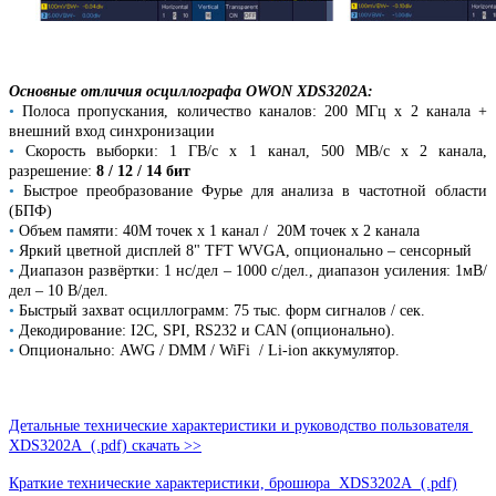
Основные отличия осциллографа
OWON XDS3202A:
•
Полоса пропускания, количество каналов: 200 МГц х 2 канала +
внешний вход синхронизации
•
Скорость выборки: 1 ГВ/с х 1 канал, 500 МВ/с х 2 канала,
разрешение:
8 / 12 / 14 бит
•
Быстрое преобразование Фурье для анализа в частотной области
(БПФ)
•
Объем памяти: 40М точек х 1 канал / 20М точек х 2 канала
•
Яркий цветной дисплей 8" TFT WVGA, опционально – сенсорный
•
Диапазон развёртки: 1 нс/дел – 1000 с/дел., диапазон усиления: 1мВ/
дел – 10 В/дел.
•
Быстрый захват осциллограмм: 75 тыс. форм сигналов / сек.
•
Декодирование: I2C, SPI, RS232 и CAN (опционально).
•
Опционально: AWG / DMM / WiFi / Li-ion аккумулятор.
Детальные технические характеристики и руководство пользователя
XDS3202A (.pdf) скачать >>
Краткие технические характеристики, брошюра XDS3202A (.pdf)