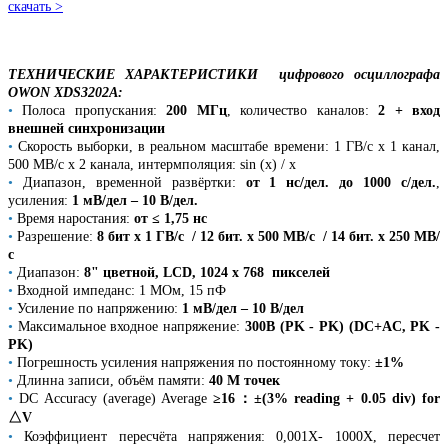
скачать >
ТЕХНИЧЕСКИЕ ХАРАКТЕРИСТИКИ цифрового осциллографа
OWON XDS3202A:
•
Полоса пропускания:
200 МГц
, количество каналов:
2 + вход
внешней синхронизации
•
Скорость выборки, в реальном масштабе времени: 1 ГВ/с х 1 канал,
500 МВ/с х 2 канала, интермполяция: sin (x) / x
•
Диапазон, временной развёртки:
от 1 нс/дел. до 1000 с/дел.
,
усиления:
1 мВ/дел – 10 В/дел.
•
Время наростания:
от ≤ 1,75 нс
•
Разрешение:
8 бит х 1 ГВ/с / 12 бит. х 500 МВ/с
/ 14 бит. х 250 МВ/
с
•
Диапазон:
8" цветной, LCD, 1024 x 768 пикселей
•
Входной импеданс: 1 МОм, 15 пФ
•
Усиление по напряжению:
1 мВ/дел – 10 В/дел
•
Максимальное входное напряжение:
300В (PK - PK) (DC+AC, PK -
PK)
•
Погрешность усиления напряжения по постоянному току:
±1%
•
Длинна записи, объём памяти:
40 М точек
•
DC Accuracy (average) Average
≥16：±(3% reading + 0.05 div) for
△V
•
Коэффициент пересчёта напряжения: 0,001X- 1000X, пересчет