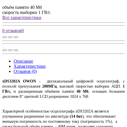
объём памяти
40 Мб
скорость выборки
1 ГВ/с
Все характеристики
0 отзывов
0
Описание
Характеристики
Отзывов (0)
xDS3202A OWON
- двухканальный цифровой осциллограф, с
полосой пропускания
200МГц
, высокой скоростью выборки АЦП:
1
ГВ/с,
и расширенным объёмом памяти
40 Мб
, оснащен большим
дисплеем 8” цветной LCD разрешение 1024 x 768.
Характерной особенностью осциллографа xDS3202А является
улучшенное разрешение по амплитуде
(14 бит
), что обеспечивает
меньшую погрешность по постоянному току (погрешность 1%), а
также большой объём памяти - 40М точек, позволяет сохранить