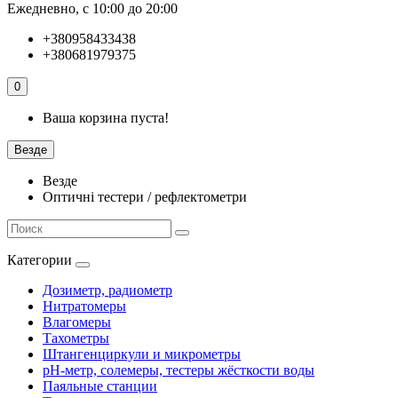
Ежедневно, с 10:00 до 20:00
+380958433438
+380681979375
0
Ваша корзина пуста!
Везде
Везде
Оптичні тестери / рефлектометри
Категории
Дозиметр, радиометр
Нитратомеры
Влагомеры
Тахометры
Штангенциркули и микрометры
pH-метр, солемеры, тестеры жёсткости воды
Паяльные станции