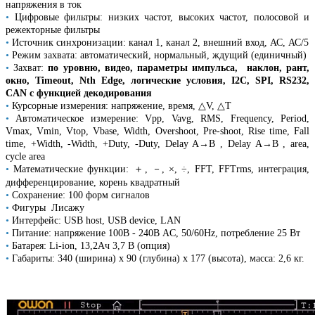
напряжения в ток
•
Цифровые фильтры: низких частот, высоких частот, полосовой и
режекторные фильтры
•
Источник синхронизации: канал 1, канал 2, внешний вход, АС, АС/5
•
Режим захвата: автоматический, нормальный, ждущий (единичный)
•
Захват:
по уровню, видео, параметры импульса, наклон, рант,
окно, Timeout, Nth Edge, логические условия, I2C, SPI, RS232,
CAN с функцией декодирования
•
Курсорные измерения: напряжение, время, △V, △T
•
Автоматическое измерение: Vpp, Vavg, RMS, Frequency, Period,
Vmax, Vmin, Vtop, Vbase, Width, Overshoot, Pre-shoot, Rise time, Fall
time, +Width, -Width, +Duty, -Duty, Delay A→B , Delay A→B , area,
cycle area
•
Математические функции: ＋, －, ×, ÷, FFT, FFTrms, интеграция,
дифференцирование, корень квадратный
•
Сохранение: 100 форм сигналов
•
Фигуры Лисажу
•
Интерфейс: USB host, USB device, LAN
•
Питание: напряжение 100В - 240В AC, 50/60Hz, потребление 25 Вт
•
Батарея: Li-ion, 13,2Ач 3,7 В (опция)
•
Габариты: 340 (ширина) х 90 (глубина) х 177 (высота), масса: 2,6 кг.