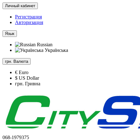
Личный кабинет
Регистрация
Авторизация
Язык
Russian
Українська
грн.
Валюта
€ Euro
$ US Dollar
грн. Гривна
068-1979375