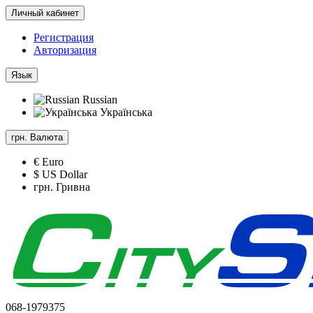
Личный кабинет
Регистрация
Авторизация
Язык
Russian
Українська
грн.
Валюта
€ Euro
$ US Dollar
грн. Гривна
068-1979375