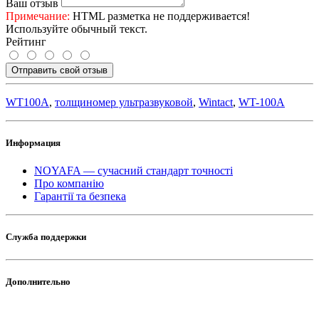
Ваш отзыв
Примечание:
HTML разметка не поддерживается!
Используйте обычный текст.
Рейтинг
Отправить свой отзыв
WT100A
,
толщиномер ультразвуковой
,
Wintact
,
WT-100A
Информация
NOYAFA — сучасний стандарт точності
Про компанію
Гарантії та безпека
Служба поддержки
Дополнительно