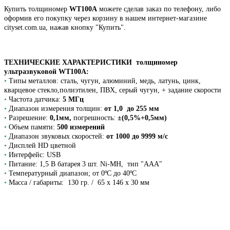
Купить толщиномер
WT100A
можете сделав заказ по телефону, либо
оформив его покупку через корзину в нашем интернет-магазине
cityset.com.ua, нажав кнопку "Купить".
ТЕХНИЧЕСКИЕ ХАРАКТЕРИСТИКИ толщиномер
ультразвуковой WT100A:
•
Типы металлов: сталь, чугун, алюминий, медь, латунь, цинк,
кварцевое стекло,полиэтилен, ПВХ, серый чугун, + задание скорости
•
Частота датчика:
5 МГц
•
Диапазон измерения толщин:
от 1,0 до 255 мм
•
Разрешение:
0,1мм,
п
огрешность:
±(0,5%+0,5мм)
•
Объем памяти:
500 измерений
•
Диапазон звуковых скоростей:
от 1000 до 9999 м/с
•
Дисплей HD цветной
•
Интерфейс: USB
•
Питание: 1,5 В батарея 3 шт. Ni-MH, тип "AAA"
•
Температурный диапазон; от 0ºC до 40ºC
•
Масса / габариты: 130 гр. / 65 х 146 х 30 мм