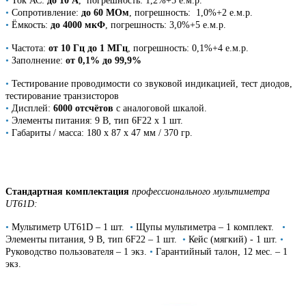
•
Ток АС:
до 10 А
, погрешность: 1,2%+5 е.м.р.
•
Сопротивление:
до 60 МОм
, погрешность: 1,0%+2 е.м.р.
•
Ёмкость:
до 4000 мкФ
, погрешность: 3,0%+5 е.м.р.
•
Частота:
от 10 Гц до 1 МГц
, погрешность: 0,1%+4 е.м.р.
•
Заполнение:
от 0,1% до 99,9%
•
Тестирование проводимости со звуковой индикацией, тест диодов,
тестирование транзисторов
•
Дисплей:
6000 отсчётов
с аналоговой шкалой.
•
Элементы питания: 9 В, тип 6F22 х 1 шт.
•
Габариты / масса: 180 x 87 x 47 мм / 370 гр.
Стандартная комплектация
профессионального мультиметра
UT61D:
•
Мультиметр UT61D – 1 шт.
•
Щупы мультиметра – 1 комплект.
•
Элементы питания, 9 В, тип 6F22 – 1 шт.
•
Кейс (мягкий) - 1 шт.
•
Руководство пользователя – 1 экз.
•
Гарантийный талон, 12 мес. – 1
экз.