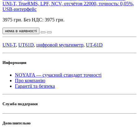
UNI-T, TrueRMS, LPF, NCV, отсчётов 22000, точность: 0,05%,
USB-интерфейс
3975 грн.
Без НДС: 3975 грн.
нема в наявності
UNI-T
,
UT61D
,
цифровой мультиметр
,
UT-61D
Информация
NOYAFA — сучасний стандарт точності
Про компанію
Гарантії та безпека
Служба поддержки
Дополнительно