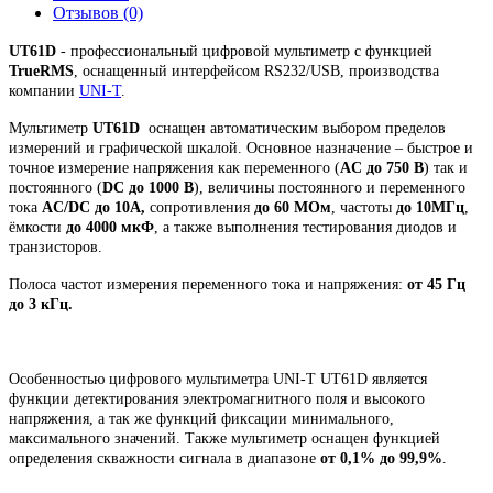
Отзывов (0)
UT61D
- профессиональный цифровой мультиметр c функцией
TrueRMS
, оснащенный интерфейсом RS232/USB, производства
компании
UNI-T
.
Мультиметр
UT61D
оснащен автоматическим выбором пределов
измерений и графической шкалой. Основное назначение – быстрое и
точное измерение напряжения как переменного (
AC до 750 В
) так и
постоянного (
DC до 1000 В
), величины постоянного и переменного
тока
AC/DC до 10А,
сопротивления
до 60 МОм
, частоты
до 10МГц
,
ёмкости
до 4000 мкФ
, а также выполнения тестирования диодов и
транзисторов.
Полоса частот измерения переменного тока и напряжения:
от 45 Гц
до 3 кГц.
Особенностью цифрового мультиметра UNI-T UT61D является
функции детектирования электромагнитного поля и высокого
напряжения, а так же функций фиксации минимального,
максимального значений. Также мультиметр оснащен функцией
определения скважности сигнала в диапазоне
от 0,1% до 99,9%
.