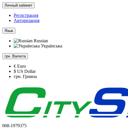
Личный кабинет
Регистрация
Авторизация
Язык
Russian
Українська
грн.
Валюта
€ Euro
$ US Dollar
грн. Гривна
068-1979375