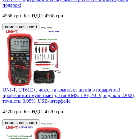
подарок!
4558 грн.
Без НДС: 4558 грн.
нема в наявності
UNI-T, UT61E+, чохол та комплект щупів в подарунок!,
професійний мультиметр, TrueRMS, LPF, NCV, відліків 22000,
точність: 0,05%, USB-інтерфейс
4770 грн.
Без НДС: 4770 грн.
нема в наявності