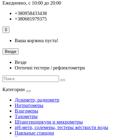
Ежедневно, с 10:00 до 20:00
+380958433438
+380681979375
0
Ваша корзина пуста!
Везде
Везде
Оптичні тестери / рефлектометри
Категории
Дозиметр, радиометр
Нитратомеры
Влагомеры
Тахометры
Штангенциркули и микрометры
pH-метр, солемеры, тестеры жёсткости воды
Паяльные станции