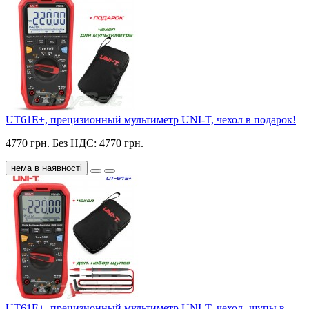
UT61E+, прецизионный мультиметр UNI-T, чехол в подарок!
4770 грн.
Без НДС: 4770 грн.
нема в наявності
UT61E+, прецизионный мультиметр UNI-T, чехол+щупы в