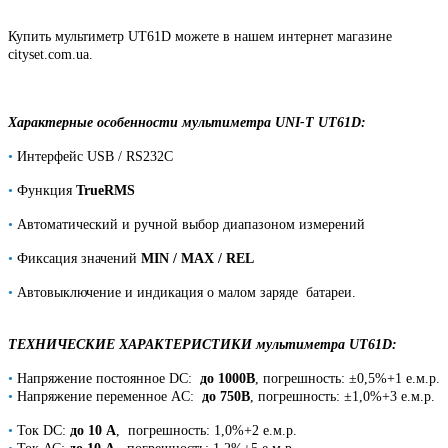
Купить мультиметр UT61D
можете в нашем интернет магазине
cityset.com.ua.
Характерные особенности мультиметра UNI-T UT61D​:
•
Интерфейс USB / RS232C
•
Функция
TrueRMS
•
Автоматический и ручной выбор диапазоном измерений
•
Фиксация значений
MIN / MAX / REL
•
Автовыключение и индикация о малом заряде батареи.
ТЕХНИЧЕСКИЕ ХАРАКТЕРИСТИКИ мультиметра UT61D:
•
Напряжение постоянное DC:
до 1000В
, погрешность: ±0,5%+1 е.м.р.
•
Напряжение переменное AC:
до 750В
, погрешность: ±1,0%+3 е.м.р.
•
Ток DC:
до 10 А
, погрешность: 1,0%+2 е.м.р.