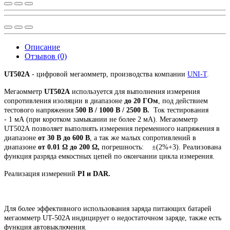
Описание
Отзывов (0)
UT502A
- цифровой мегаомметр, производства компании
UNI-T
.
Мегаомметр
UT502A
используется для выполнения измерения
сопротивления изоляции в диапазоне
до 20 ГОм
, под действием
тестового напряжения
500 В / 1000 В / 2500 В.
Ток тестирования
- 1 мА (при коротком замыкании не более 2 мА). Мегаомметр
UT502A позволяет выполнять измерения переменного напряжения в
диапазоне
от 30 В до 600 В
, а так же малых сопротивлений в
диапазоне
от 0.01 Ω до 200 Ω,
погрешность: ±(2%+3). Реализована
функция разряда емкостных цепей по окончании цикла измерения.
Реализация измерений
PI и DAR.
Для более эффективного использования заряда питающих батарей
мегаомметр UT-502A индицирует о недостаточном заряде, также есть
функция автовыключения.