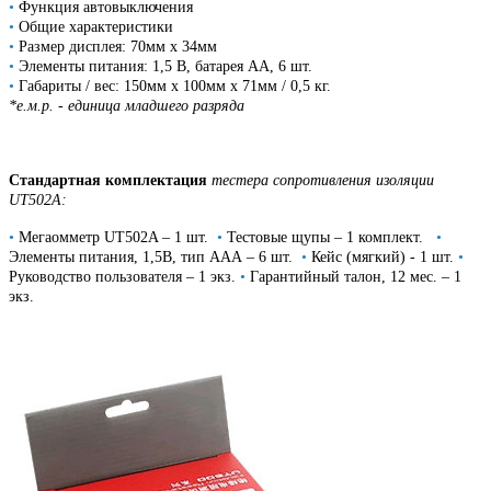
•
Функция автовыключения
•
Общие характеристики
•
Размер дисплея: 70мм х 34мм
•
Элементы питания: 1,5 В, батарея АА, 6 шт.
•
Габариты / вес: 150мм x 100мм x 71мм / 0,5 кг.
*е.м.р. - единица младшего разряда
Стандартная комплектация
тестера сопротивления изоляции
UT502A:
•
Мегаомметр UT502A – 1 шт.
•
Тестовые щупы – 1 комплект.
•
Элементы питания, 1,5В, тип ААА – 6 шт.
•
Кейс (мягкий) - 1 шт.
•
Руководство пользователя – 1 экз.
•
Гарантийный талон, 12 мес. – 1
экз.