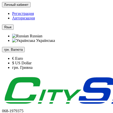
Личный кабинет
Регистрация
Авторизация
Язык
Russian
Українська
грн.
Валюта
€ Euro
$ US Dollar
грн. Гривна
068-1979375