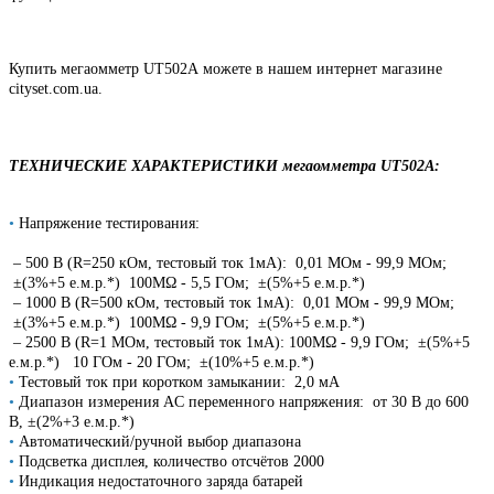
Купить мегаомметр UT502A можете в нашем интернет магазине
cityset.com.ua.
ТЕХНИЧЕСКИЕ ХАРАКТЕРИСТИКИ мегаомметра UT502A:
•
Напряжение тестирования:
– 500 В (R=250 кОм, тестовый ток 1мА): 0,01 MОм - 99,9 MОм;
±(3%+5 е.м.р.*) 100MΩ - 5,5 ГОм; ±(5%+5 е.м.р.*)
– 1000 В (R=500 кОм, тестовый ток 1мА): 0,01 MОм - 99,9 MОм;
±(3%+5 е.м.р.*) 100MΩ - 9,9 ГОм; ±(5%+5 е.м.р.*)
– 2500 В (R=1 МОм, тестовый ток 1мА):
100MΩ - 9,9 ГОм; ±(5%+5
е.м.р.*)
10 ГОм - 20 ГОм; ±(10%+5 е.м.р.*)
•
Тестовый ток при коротком замыкании: 2,0 мА
•
Диапазон измерения AC переменного напряжения: от 30 В до 600
В, ±(2%+3 е.м.р.*)
•
Автоматический/ручной выбор диапазона
•
Подсветка дисплея, количество отсчётов 2000
•
Индикация недостаточного заряда батарей