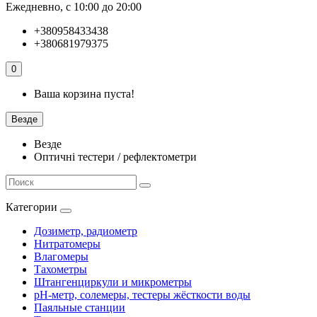
Ежедневно, с 10:00 до 20:00
+380958433438
+380681979375
0
Ваша корзина пуста!
Везде
Везде
Оптичні тестери / рефлектометри
Категории
Дозиметр, радиометр
Нитратомеры
Влагомеры
Тахометры
Штангенциркули и микрометры
pH-метр, солемеры, тестеры жёсткости воды
Паяльные станции