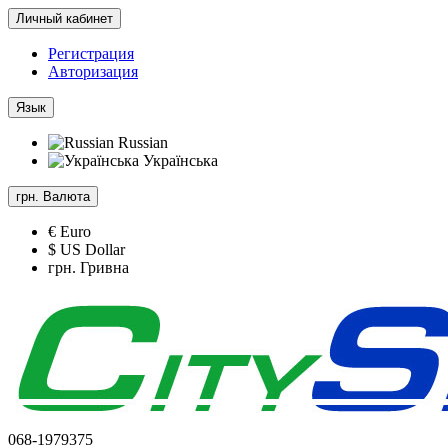
Личный кабинет
Регистрация
Авторизация
Язык
Russian
Українська
грн.
Валюта
€ Euro
$ US Dollar
грн. Гривна
068-1979375