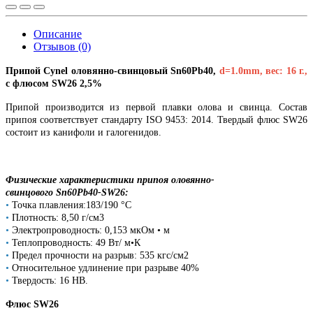
Описание
Отзывов (0)
Припой Cynel оловянно-свинцовый Sn60Pb40,
d=1.0mm, вес: 16 г.,
с флюсом SW26 2,5%
Припой производится из первой плавки олова и свинца. Состав
припоя соответствует стандарту ISO 9453: 2014. Твердый флюс SW26
состоит из канифоли и галогенидов.
Физические характеристики припоя оловянно-
свинцового Sn60Pb40-SW26:
•
Точка плавления:183/190 °C
•
Плотность: 8,50 г/см3
•
Электропроводность: 0,153 мкОм • м
•
Теплопроводность: 49 Вт/ м•К
•
Предел прочности на разрыв: 535 кгс/см2
•
Относительное удлинение при разрыве 40%
•
Твердость: 16 HB.
Флюс SW26