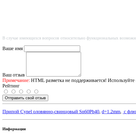
В случае имеющихся вопросов относительно функциональных возможно
Ваше имя
Ваш отзыв
Примечание:
HTML разметка не поддерживается! Используйте 
Рейтинг
Отправить свой отзыв
Припой Cynel оловянно-свинцовый Sn60Pb40
,
d=1.2mm
,
с флю
Информация