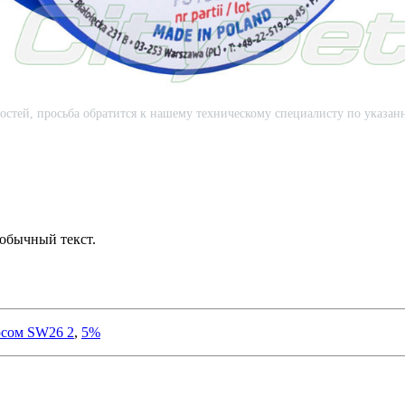
стей, просьба обратится к нашему техническому специалисту по указа
обычный текст.
сом SW26 2
,
5%