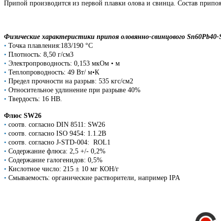
Припой производится из первой плавки олова и свинца. Состав припоя
Физические характеристики припоя оловянно-свинцового Sn60Pb40-
•
Точка плавления:183/190 °C
•
Плотность: 8,50 г/см3
•
Электропроводность: 0,153 мкОм • м
•
Теплопроводность: 49 Вт/ м•К
•
Предел прочности на разрыв: 535 кгс/см2
•
Относительное удлинение при разрыве 40%
•
Твердость: 16 HB.
Флюс SW26
•
соотв. согласно DIN 8511: SW26
•
соотв. согласно ISO 9454: 1.1.2B
•
соотв. согласно J-STD-004: ROL1
•
Содержание флюса: 2,5 +/- 0,2%
•
Содержание галогенидов: 0,5%
•
Кислотное число: 215 ± 10 мг КОН/г
•
Смываемость: органические растворители, например IPA