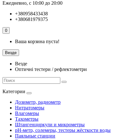
Ежедневно, с 10:00 до 20:00
+380958433438
+380681979375
0
Ваша корзина пуста!
Везде
Везде
Оптичні тестери / рефлектометри
Категории
Дозиметр, радиометр
Нитратомеры
Влагомеры
Тахометры
Штангенциркули и микрометры
pH-метр, солемеры, тестеры жёсткости воды
Паяльные станции