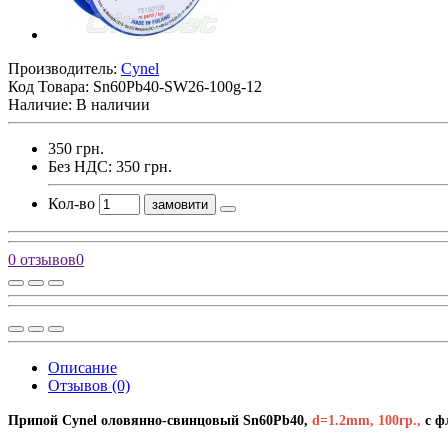
Производитель:
Cynel
Код Товара:
Sn60Pb40-SW26-100g-12
Наличие: В наличии
350 грн.
Без НДС: 350 грн.
Кол-во
замовити
0 отзывов
0
Описание
Отзывов (0)
Припой Cynel оловянно-свинцовый Sn60Pb40,
d=1.2mm, 100гр.,
с ф