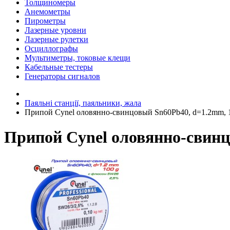
Толщиномеры
Анемометры
Пирометры
Лазерные уровни
Лазерные рулетки
Осциллографы
Мультиметры, токовые клещи
Кабельные тестеры
Генераторы сигналов
Паяльні станції, паяльники, жала
Припой Cynel оловянно-свинцовый Sn60Pb40, d=1.2mm, 
Припой Cynel оловянно-свинц