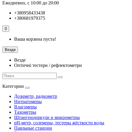
Ежедневно, с 10:00 до 20:00
+380958433438
+380681979375
0
Ваша корзина пуста!
Везде
Везде
Оптичні тестери / рефлектометри
Категории
Дозиметр, радиометр
Нитратомеры
Влагомеры
Тахометры
Штангенциркули и микрометры
pH-метр, солемеры, тестеры жёсткости воды
Паяльные станции