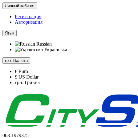
Личный кабинет
Регистрация
Авторизация
Язык
Russian
Українська
грн.
Валюта
€ Euro
$ US Dollar
грн. Гривна
068-1979375