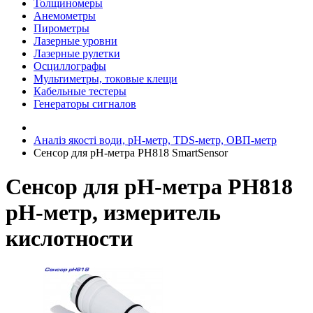
Толщиномеры
Анемометры
Пирометры
Лазерные уровни
Лазерные рулетки
Осциллографы
Мультиметры, токовые клещи
Кабельные тестеры
Генераторы сигналов
Аналіз якості води, pH-метр, TDS-метр, ОВП-метр
Сенсор для pH-метра PH818 SmartSensor
Сенсор для pH-метра PH818
pH-метр, измеритель
кислотности