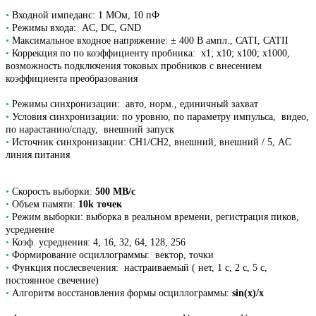
•
Входной импеданс: 1 МОм, 10 пФ
•
Режимы входа: AC, DC, GND
•
Максимальное входное напряжение: ± 400 В ампл., САТI, САТII
•
Коррекция по по коэффициенту пробника: х1; х10; х100; х1000,
возможность подключения токовых пробников с внесением
коэффициента преобразования
•
Режимы синхронизации: авто, норм., единичный захват
•
Условия синхронизации: по уровню, по параметру импульса, видео,
по нарастанию/спаду, внешний запуск
•
Источник синхронизации: СН1/CH2, внешний, внешний / 5, AC
линия питания
•
Скорость выборки:
500 МВ/с
•
Объем памяти:
10k точек
•
Режим выборки: выборка в реальном времени, регистрация пиков,
усреднение
•
Коэф. усреднения: 4, 16, 32, 64, 128, 256
•
Формирование осциллограммы: вектор, точки
•
Функция послесвечения: настраиваемый ( нет, 1 с, 2 с, 5 с,
постоянное свечение)
•
Алгоритм восстановления формы осциллограммы:
sin(x)/x