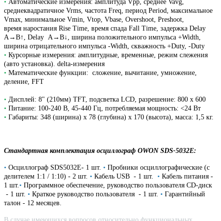
•
Автоматические измерения: амплитуда Vpp, среднее Vavg,
среднеквадратичное Vrms, частота Freq, период Period, максимальное
Vmax, минимальное Vmin, Vtop, Vbase, Overshoot, Preshoot,
время наростания Rise Time, время спада Fall Time, задержка Delay
A→B↑, Delay A→B↓, ширина положительного импульса +Width,
ширина отрицательного импульса -Width, скважность +Duty, -Duty
•
Курсорные измерения: амплитудные, временные, режим слежения
(авто установка). delta-измерения
•
Математические функции: сложение, вычитание, умножение,
деление, FFT
•
Дисплей: 8" (210мм) TFT, подсветка LCD, разрешение: 800 х 600
•
Питание: 100-240 В, 45-440 Гц, потребляемая мощность: <24 Вт
•
Габариты: 348 (ширина) х 78 (глубина) х 170 (высота), масса: 1,5 кг.
Стандартная комплектация
осциллограф OWON SDS-5032E:
•
Осциллограф SDS5032E- 1 шт.
•
Пробники осциллографические (с
делителем 1:1 / 1:10) - 2 шт.
•
Кабель USB - 1 шт.
•
Кабель питания -
1 шт.
•
Программное обеспечение, руководство пользователя CD-диск
- 1 шт.
•
Краткое руководство пользователя - 1 шт.
•
Гарантийный
талон - 12 месяцев.
В случае имеющихся вопросов относительно функциональных