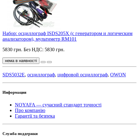
Набор: осциллограф ISDS205X (c генератором и логическим
анализатором), мультиметр RM101
5830 грн.
Без НДС: 5830 грн.
нема в наявності
SDS5032E
,
осциллограф
,
цифровой осциллограф
,
OWON
Информация
NOYAFA — сучасний стандарт точності
Про компанію
Гарантії та безпека
Служба поддержки