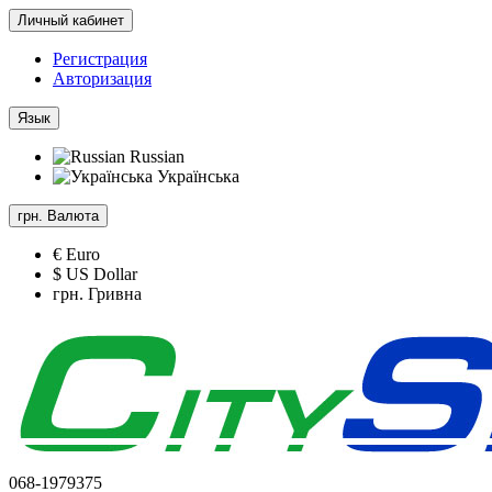
Личный кабинет
Регистрация
Авторизация
Язык
Russian
Українська
грн.
Валюта
€ Euro
$ US Dollar
грн. Гривна
068-1979375