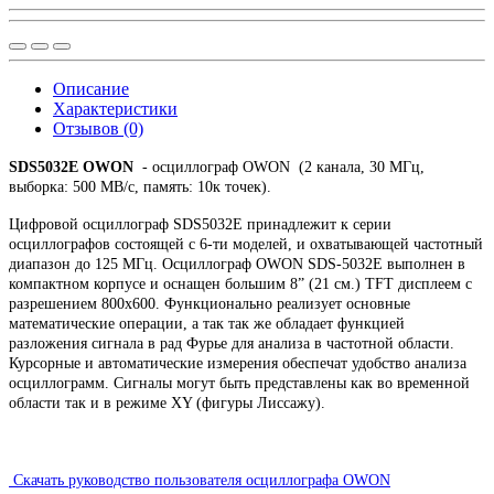
Описание
Характеристики
Отзывов (0)
SDS5032E OWON
- осциллограф OWON (2 канала, 30 МГц,
выборка: 500 МВ/с, память: 10к точек).
Цифровой осциллограф SDS5032E принадлежит к серии
осциллографов cостоящей с 6-ти моделей, и охватывающей частотный
диапазон до 125 МГц. Осциллограф OWON
SDS-5032E выполнен в
компактном корпусе и оснащен
большим 8” (21 см.) TFT дисплеем c
разрешением 800х600. Функционально реализует основные
математические операции, а так так же обладает функцией
разложения сигнала в рад Фурье для анализа в частотной области.
Курсорные и автоматические измерения обеспечат удобство анализа
осциллограмм. Сигналы могут быть представлены как во временной
области так и в режиме XY (фигуры Лиссажу).
Скачать руководство пользователя осциллографа OWON