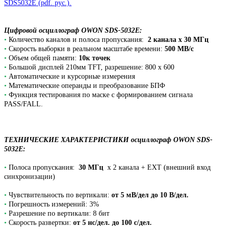
SDS5032E (pdf. рус.).
Цифровой осциллограф OWON SDS-5032E:
•
Количество каналов и полоса пропускания:
2 канала х 30 МГц
•
Скорость выборки в реальном масштабе времени:
500 МВ/с
•
Объем общей памяти:
10к точек
•
Большой дисплей 210мм TFT, разрешение: 800 х 600
•
Автоматические и курсорные измерения
•
Математические операнды и преобразование БПФ
•
Функция тестирования по маске с формированием сигнала
PASS/FALL.
ТЕХНИЧЕСКИЕ ХАРАКТЕРИСТИКИ осциллограф OWON SDS-
5032E:
•
Полоса пропускания:
30 МГц
х 2 канала + EXT (внешний вход
синхронизации)
•
Чувствительность по вертикали:
от 5 мВ/дел до 10 В/дел.
•
Погрешность измерений: 3%
•
Разрешение по вертикали: 8 бит
•
Скорость развертки:
от 5 нс/дел. до 100 с/дел.