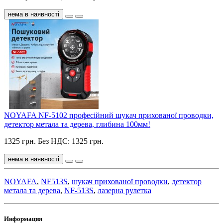
нема в наявності
NOYAFA NF-5102 професійний шукач прихованої проводки,
детектор метала та дерева, глибина 100мм!
1325 грн.
Без НДС: 1325 грн.
нема в наявності
NOYAFA
,
NF513S
,
шукач прихованої проводки
,
детектор
метала та дерева
,
NF-513S
,
лазерна рулетка
Информация