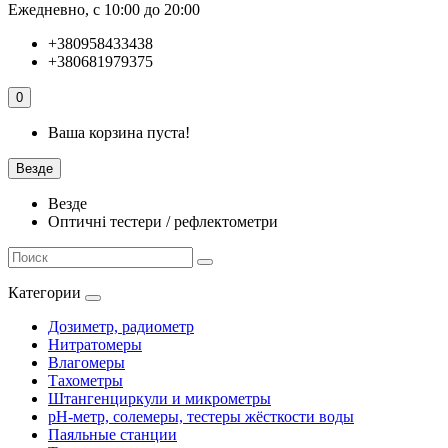
Ежедневно, с 10:00 до 20:00
+380958433438
+380681979375
0
Ваша корзина пуста!
Везде
Везде
Оптичні тестери / рефлектометри
Категории
Дозиметр, радиометр
Нитратомеры
Влагомеры
Тахометры
Штангенциркули и микрометры
pH-метр, солемеры, тестеры жёсткости воды
Паяльные станции