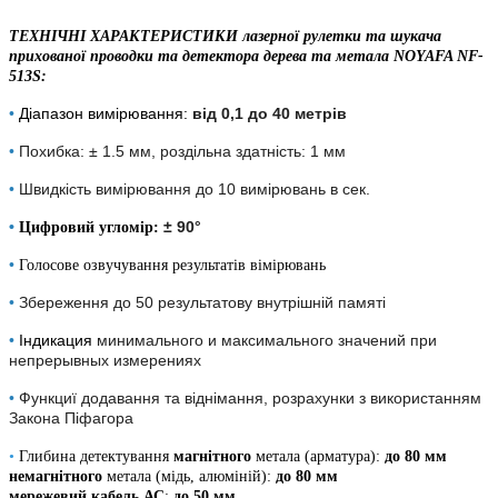
ТЕХНІЧНІ ХАРАКТЕРИСТИКИ лазерної рулетки та шукача
прихованої проводки та детектора дерева та метала NOYAFA NF-
513S:
•
Діапазон вимірювання:
від 0,1 до 40 метрів
•
Похибка: ± 1.5 мм, роздільна здатність: 1 мм
•
Швидкість вимірювання до 10 вимірювань в сек.
•
± 90°
Цифровий угломір:
•
Голосове озвучування результатів вімірювань
•
Збереження до 50 результатову внутрішній памяті
•
Індикация
минимального и максимального значений при
непрерывных измерениях
•
Функциї додавання та віднімання, розрахунки з використанням
Закона Піфагора
•
Глибина детектування
магнітного
метала (арматура):
до 80 мм
немагнітного
метала (мідь, алюміній):
до 80 мм
мережевий кабель АС
:
до 50 мм