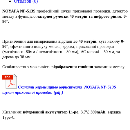
Отзывов (0)
NOYAFA NF-513S
професійний шукач прихованої проводки, детектор
металу з функцією
лазерної рулетки 40 метрів та цифрого рівня: 0-
90°.
Призначений для вимірювання відстані
до 40 метрів,
кута нахилу
0-
90°
,
ефективного пошуку метала, дерева, прихованої проводки
(магнітного -80мм / немагнітного – 80 мм), АС мережі – 50 мм, та
дерева до 38 мм.
Особливостю э можливість
відображення глибини
залягання металу.
Скачати керівництво користувача NOYAFA NF-513S
шукач прихованої проводки (pdf.)
Живлення:
вбудований акумулятор Li-po, 3.7V, 390mAh
, зарядка
Type-C