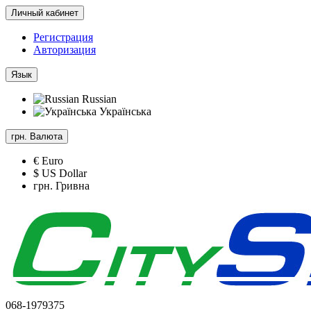
Личный кабинет
Регистрация
Авторизация
Язык
Russian
Українська
грн.
Валюта
€ Euro
$ US Dollar
грн. Гривна
068-1979375