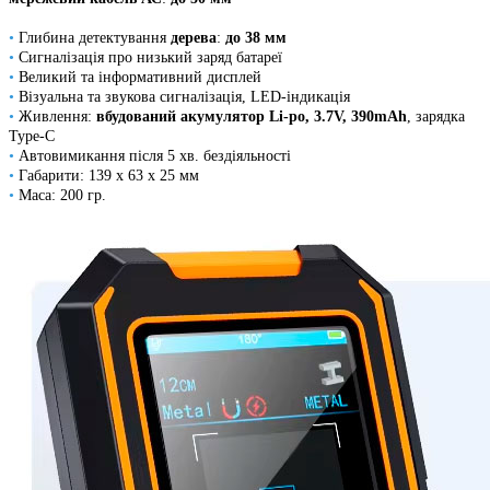
•
Глибина детектування
дерева
:
до 38 мм
•
Сигналізація про низький заряд батареї
•
Великий та інформативний дисплей
•
Візуальна та звукова сигналізація, LED-індикація
•
Живлення:
вбудований акумулятор Li-po, 3.7V, 390mAh
, зарядка
Type-C
•
Автовимикання після 5 хв. бездіяльності
•
Габарити: 139 х 63 х 25 мм
•
Маса: 200 гр.