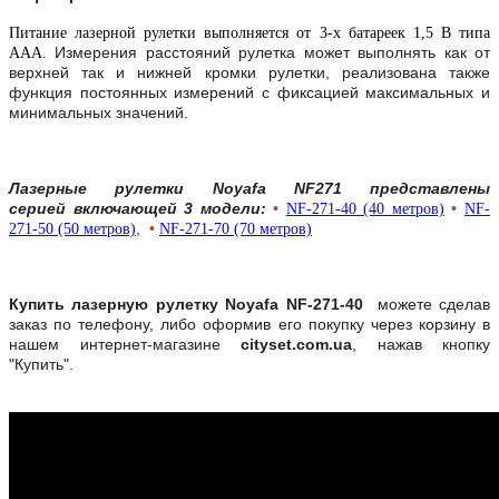
Питание лазерной рулетки выполняется от 3-х батареек 1,5 В типа
Измерения расстояний рулетка может выполнять как от
ААА.
верхней так и нижней кромки рулетки, реализована также
функция постоянных измерений с фиксацией максимальных и
минимальных значений.
Лазерные рулетки
Noyafa NF271 представлены
серией включающей 3 модели:
•
•
NF-271-40 (40 метров)
NF-
,
•
271-50 (50 метров)
NF-271-70 (70 метров)
Купить лазерную рулетку Noyafa NF-271-40
можете сделав
заказ по телефону, либо оформив его покупку через корзину в
нашем интернет-магазине
cityset.com.ua
, нажав кнопку
"Купить".