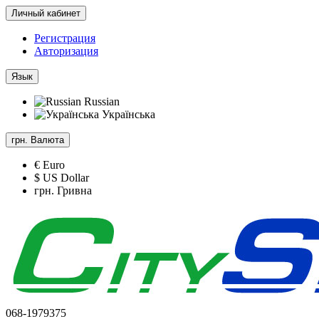
Личный кабинет
Регистрация
Авторизация
Язык
Russian
Українська
грн.
Валюта
€ Euro
$ US Dollar
грн. Гривна
068-1979375