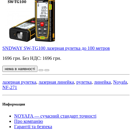
SNDWAY SW-TG100 лазерная рулетка до 100 метров
1696 грн.
Без НДС: 1696 грн.
нема в наявності
лазерная рулетка
,
лазерная линейка
,
рулетка
,
линейка
,
Noyafa
,
NF-271
Информация
NOYAFA — сучасний стандарт точності
Про компанію
Гарантії та безпека