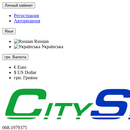
Личный кабинет
Регистрация
Авторизация
Язык
Russian
Українська
грн.
Валюта
€ Euro
$ US Dollar
грн. Гривна
068-1979375