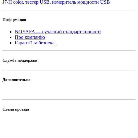
J7-H color
,
тестер USB
,
измеритель мощности USB
Информация
NOYAFA — сучасний стандарт точності
Про компанію
Гарантії та безпека
Служба поддержки
Дополнительно
Схема проезда