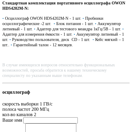
Стандартная комплектация портативного осциллографа OWON
HDS4202M-N:
•
Осциллограф OWON HDS4202M-N - 1 шт.
•
Пробники
осциллографические -2 шт.
•
Блок питания - 1 шт.
•
Аккумулятор
литиевый - 1 шт.
•
Адаптер для тестового меандра 1кГц/5В - 1 шт.
•
Адаптер для измерения ёмкости - 1 шт.
•
Аккумулятор литиевый - 1
шт.
•
Руководство пользователя, диск CD - 1 шт.
•
Кейс мягкий – 1
шт..
•
Гарантийный талон - 12 месяцев.
В случае имеющихся вопросов относительно функциональных
возможностей, просьба обратится к нашему техническому
специалисту по указанным выше телефонам.
осциллограф
скорость выборки
1 ГВ/с
полоса частот
200 МГц
кол-во каналов
2
Ваше имя