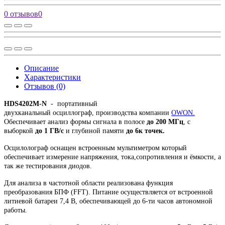
0 отзывов
0
Описание
Характеристики
Отзывов (0)
HDS4202M-N
- портативный
двухканальный осциллограф, производства компании
O
WON.
Обеспечивает анализ формы сигнала в полосе
до 200 МГц
, с
выборкой
до 1 ГВ/с
и глубиной памяти
до 6к точек.
Осцилолограф оснащен встроенным мультиметром который
обеспечивает измерение напряжения, тока,сопротивления и ёмкости, а
так же тестирования диодов.
Для анализа в частотной области реализована функция
преобразования БПФ (FFT). Питание осуществляется от встроенной
литиевой батареи 7,4 В, обеспечивающей до 6-ти часов автономной
работы.