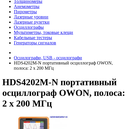
Толщиномеры
Анемометры
Пирометры
Лазерные уровни
Лазерные рулетки
Осциллографы
Мультиметры, токовые клещи
Кабельные тестеры
Генераторы сигналов
Осцилографи, USB - осцилографи
HDS4202M-N портативный осциллограф OWON,
полоса: 2 х 200 МГц
HDS4202M-N портативный
осциллограф OWON, полоса:
2 х 200 МГц