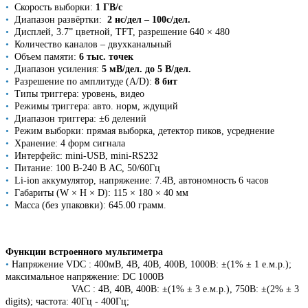
•
Скорость выборки:
1 ГВ/с
•
Диапазон развёртки:
2 нс/дел – 100с/дел.
•
Дисплей, 3.7” цветной, TFT, разрешение 640 × 480
•
Количество каналов – двухканальный
•
Объем памяти:
6 тыс. точек
•
Диапазон усиления:
5 мВ/дел. до 5 В/дел.
•
Разрешение по амплитуде (A/D):
8 бит
•
Типы триггера: уровень, видео
•
Режимы триггера: авто. норм, ждущий
•
Диапазон триггера: ±6 делений
•
Режим выборки: прямая выборка, детектор пиков, усреднение
•
Хранение: 4 форм сигнала
•
Интерфейс: mini-USB, mini-RS232
•
Питание: 100 В-240 В AC, 50/60Гц
•
Li-ion аккумулятор, напряжение: 7.4В, автономность 6 часов
•
Габариты (W × H × D): 115 × 180 × 40 мм
•
Масса (без упаковки): 645.00 грамм.
Функции встроенного мультиметра
•
Напряжение VDC : 400мВ, 4В, 40В, 400В, 1000В: ±(1% ± 1 е.м.р.);
максимальное напряжение: DC 1000В
VAC : 4В, 40В, 400В: ±(1% ± 3 е.м.р.), 750В: ±(2% ± 3
digits); частота: 40Гц - 400Гц;