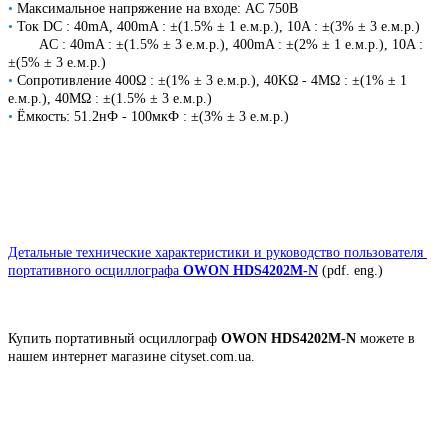
•
Максимальное напряжение на входе: AC 750В
•
Ток DC : 40mA, 400mA : ±(1.5% ± 1 е.м.р.), 10A : ±(3% ± 3 е.м.р.)
AC : 40mA : ±(1.5% ± 3 е.м.р.), 400mA : ±(2% ± 1 е.м.р.), 10A :
±(5% ± 3 е.м.р.)
•
Сопротивление 400Ω : ±(1% ± 3 е.м.р.), 40ΚΩ - 4ΜΩ : ±(1% ± 1
е.м.р.), 40MΩ : ±(1.5% ± 3 е.м.р.)
•
Ёмкость: 51.2нФ - 100мкФ : ±(3% ± 3 е.м.р.)
Детальные технические характеристики и руководство пользователя
портативного осциллографа
OWON HDS4202M-N
(pdf. eng.)
Купить портативный осциллограф
OWON HDS4202M-N
можете в
нашем интернет магазине cityset.com.ua.