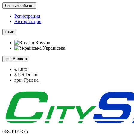
Личный кабинет
Регистрация
Авторизация
Язык
Russian
Українська
грн.
Валюта
€ Euro
$ US Dollar
грн. Гривна
068-1979375