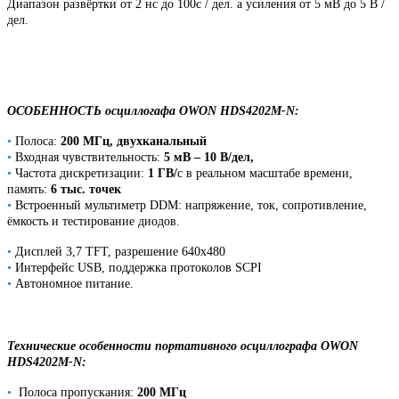
Диапазон развёртки от 2 нс до 100с / дел. а усиления от 5 мВ до 5 В /
дел.
ОСОБЕННОСТЬ осциллогафа OWON
HDS4202M-N
:
•
Полоса:
200 МГц, двухканальный
•
Входная чувствительность:
5 мВ – 10 В/дел,
•
Частота дискретизации:
1 ГВ/
с в реальном масштабе времени,
память:
6 тыс. точек
•
Встроенный мультиметр DDM: напряжение, ток, сопротивление,
ёмкость и тестирование диодов.
•
Дисплей 3,7 TFT, разрешение 640х480
•
Интерфейс USB, поддержка протоколов SCPI
•
Автономное питание.
Технические особенности портативного осциллографа OWON
HDS4202M-N:
•
Полоса пропускания:
200 МГц