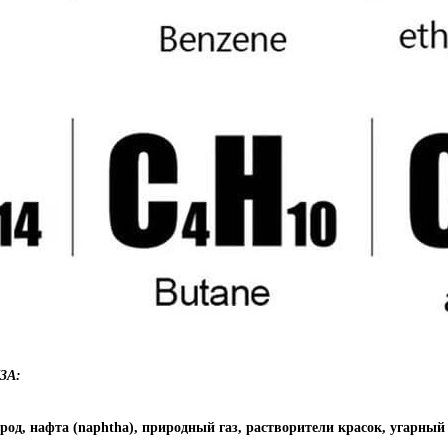
73A:
род, нафта (naphtha), природный газ, растворители красок, угарный г