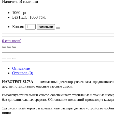
Наличие: В наличии
1060 грн.
Без НДС: 1060 грн.
Кол-во
замовити
0 отзывов
0
Описание
Отзывов (0)
HABOTEST ZL73A
— компактный детектор утечек газа, предназначе
другие потенциально опасные газовые смеси.
Высокочувствительный сенсор обеспечивает стабильные и точные измер
без дополнительных средств. Обновление показаний происходит кажды
Эргономичный корпус и компактные размеры делают устройство удобным
ниши.