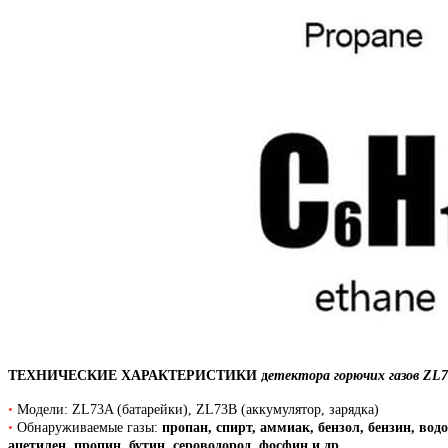
ТЕХНИЧЕСКИЕ ХАРАКТЕРИСТИКИ д
етектора горючих газов ZL
•
Модели: ZL73A (батарейки), ZL73B (аккумулятор, зарядка)
•
Обнаруживаемые газы:
пропан, спирт, аммиак, бензол, бензин, водо
ацетилен, пропин, бутин, сероводород, фосфин и др.