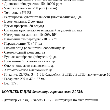
•
Диапазон обнаружения: 50–10000 ppm
•
Чувствительность: <50 ppm (метан)
•
Точность: ≤5% FS
•
Регулировка чувствительности (высокая/низкая): да
•
Время отклика: 2 секунды
•
Время прогрева: 30 секунд
•
Сигнализация: аналоговая шкала + звуковой сигнал
•
Измерение влажности: 10–99% RH
•
Измерение температуры: -10 ~ 60°C
•
Переключение °C / °F: да
•
Гибкий зонд (с защитной оболочкой): да
•
Светодиодный фонарик: да
•
Ручная калибровка (обнуление): да
•
Включение / отключение звука: да
•
Отключение авто-выключения: да
•
Автоматическое выключение: да
•
Питание: ZL73A: 3 × 1.5 В батарейки, ZL72B / ZL73B: аккумулятор 1
•
Габариты: 207 × 47 × 27 мм
•
Вес: 177 г.
КОМПЛЕКТАЦИЯ детектора горючих газов ZL73A:
•
детектор ZL73A,
•
кабель USB,
•
инструкция по эксплуатации.