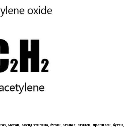
аз, метан, оксид этилена, бутан, этанол, этилен, пропилен, бутен,