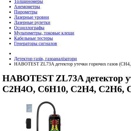
Толщиномеры
Анемометры
Пирометры
Лазерные уровни
Лазерные рулетки
Осциллографы
Мультиметры, токовые клещи
Кабельные тестеры
Генераторы сигналов
Детектор газів, газоаналізатори
HABOTEST ZL73A детектор утечки горючих газов (CH4,
HABOTEST ZL73A детектор уте
C2H4O, C6H10, C2H4, C2H6,