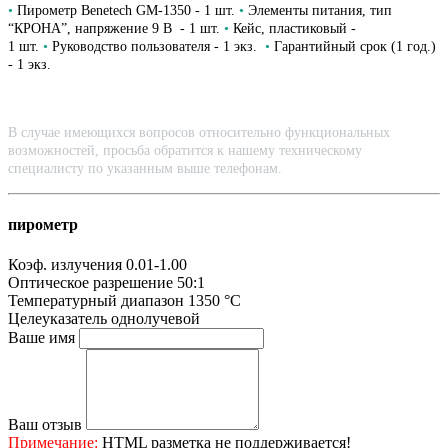
•
Пирометр Benetech GM-1350 - 1 шт.
•
Элементы питания, тип
“КРОНА”, напряжение 9 В - 1 шт.
•
Кейс, пластиковый -
1 шт.
•
Руководство пользователя - 1 экз.
•
Гарантийный срок (1 год.)
- 1 экз.
В случае имеющихся вопросов относительно функциональных
возможностей, просьба обратится к нашему техническому
специалисту по указанным выше телефонам.
пирометр
Коэф. излучения
0.01-1.00
Оптическое разрешение
50:1
Температурный диапазон
1350 °С
Целеуказатель
однолучевой
Ваше имя
Ваш отзыв
Примечание:
HTML разметка не поддерживается!