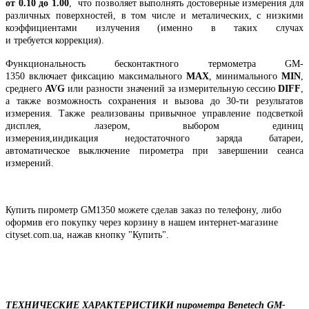
от 0.10 до 1.00
, что позволяет выполнять достоверные измерения для
различных поверхностей, в том числе и металических, с низкими
коэффициентами излучения (именно в таких случах
и требуется коррекция).
Функциональность бесконтактного термометра GM-
1350 включает фиксацию максимального
MAX
, минимального
MIN
,
среднего
AVG
или разности значений за измерительную сессию
DIFF
,
а также возможность сохранения и вызова до 30-ти результатов
измерения. Также реализованы привычное управление подсветкой
дисплея, лазером, выбором единиц
измерения,индикация недостаточного заряда батареи,
автоматическое выключение пирометра при завершении сеанса
измерений.
Купить пирометр GM1350 можете сделав заказ по телефону, либо
оформив его покупку через корзину в нашем интернет-магазине
cityset.com.ua, нажав кнопку "Купить".
ТЕХНИЧЕСКИЕ ХАРАКТЕРИСТИКИ пирометра Benetech GM-