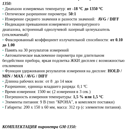
1350:
•
Диапазон измеряемых температур:
от -18 ºC до 1350 ºC
•
Оптическое разрешение пирометра:
50:1
•
Измерение среднего значения и разности значений:
AVG / DIFF
•
Индикация превышения измеряемого температурного
диапазона, встроенный однолучевой лазерный целеуказатель
(отключаемый)
•
Фиксированный коэффициент излучательной способности:
от 0.10
до 1.00
•
Память на 30 результатов измерений
•
Автоматическое выключение пирометра при длительном
бездействии прибора, яркая подсветка ЖКИ дисплея с возможностью
отключения
•
Функция удерживания результатов измерения на дисплее:
HOLD /
MIN / MAX / AVG / DIFF
•
Длинна рабочих волн: от 8 до 14 мкм
•
Разрешение, единица младшего разряда: 0,1 ºC
•
Время измерения: 1500 мс (2 измерения в 3 сек.)
•
Погрешность измерения температуры:
1,5 % или 1,5 ºC
•
Элементы питания: 9 В (тип “КРОНА”, в комплекте поставки)
•
Габариты: 200 x 150 x 60 мм, масса: 312 гр (с элементом питания).
КОМПЛЕКТАЦИЯ пирометра GM-1350: