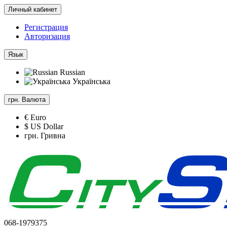
Личный кабинет
Регистрация
Авторизация
Язык
Russian
Українська
грн.
Валюта
€ Euro
$ US Dollar
грн. Гривна
068-1979375