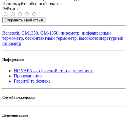
Используйте обычный текст.
Рейтинг
Отправить свой отзыв
Benetech
,
GM1350
,
GM-1350
,
пирометр
,
инфракрасный
термометр
,
бесконтактный термометр
,
высокотемпературный
пирометр
Информация
NOYAFA — сучасний стандарт точності
Про компанію
Гарантії та безпека
Служба поддержки
Дополнительно