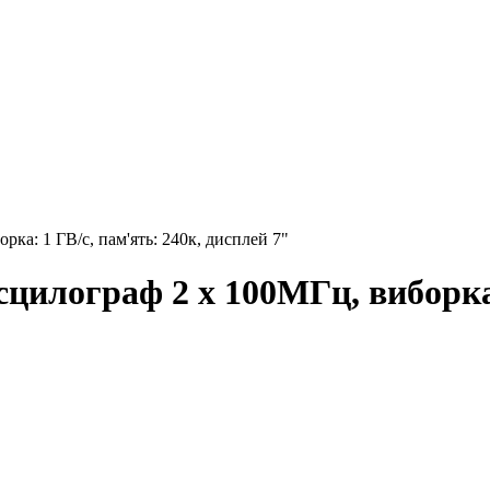
ка: 1 ГВ/с, пам'ять: 240к, дисплей 7"
цилограф 2 х 100МГц, виборка: