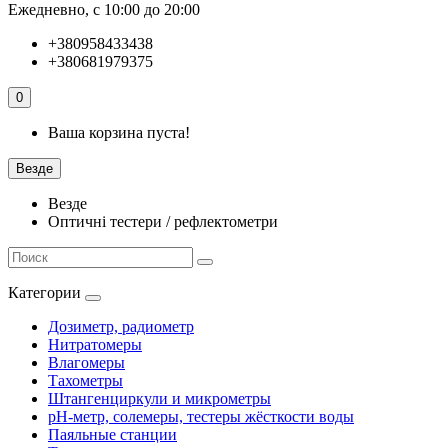
Ежедневно, с 10:00 до 20:00
+380958433438
+380681979375
0
Ваша корзина пуста!
Везде
Везде
Оптичні тестери / рефлектометри
Категории
Дозиметр, радиометр
Нитратомеры
Влагомеры
Тахометры
Штангенциркули и микрометры
pH-метр, солемеры, тестеры жёсткости воды
Паяльные станции