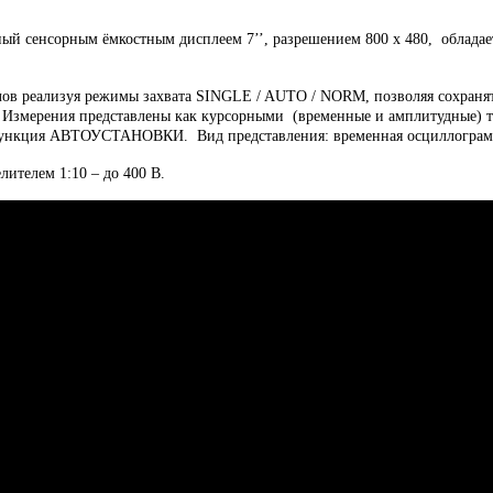
й сенсорным ёмкостным дисплеем 7’’, разрешением 800 х 480, облада
лов реализуя режимы захвата SINGLE / AUTO / NORM, позволяя сохраня
К. Измерения представлены как курсорными (временные и амплитудные) т
я функция АВТОУСТАНОВКИ. Вид представления: временная осциллограм
лителем 1:10 – до 400 В.