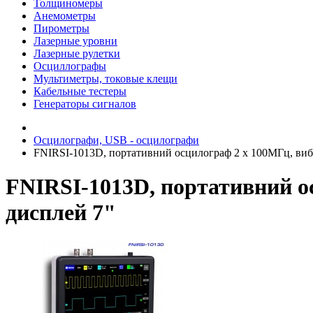
Толщиномеры
Анемометры
Пирометры
Лазерные уровни
Лазерные рулетки
Осциллографы
Мультиметры, токовые клещи
Кабельные тестеры
Генераторы сигналов
Осцилографи, USB - осцилографи
FNIRSI-1013D, портативний осцилограф 2 х 100МГц, вибор
FNIRSI-1013D, портативний ос
дисплей 7"