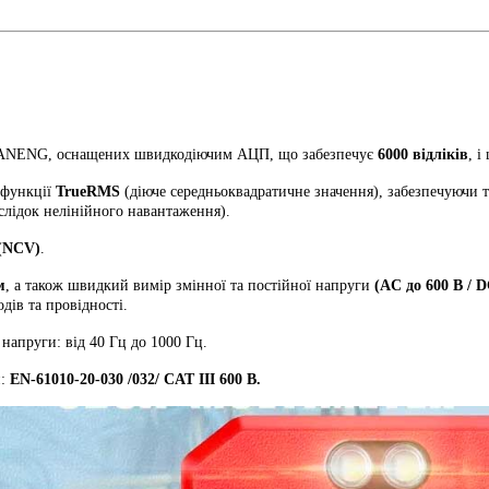
ів ANENG, оснащених швидкодіючим АЦП, що забезпечує
6000 відліків
, 
 функції
TrueRMS
(діюче середньоквадратичне значення), забезпечуючи 
слідок нелінійного навантаження).
(NCV)
.
м
, а також швидкий вимір змінної та постійної напруги
(AC до 600 В / D
дів та провідності.
напруги: від 40 Гц до 1000 Гц.
и:
EN-61010-20-030 /032/ CAT III 600 В.