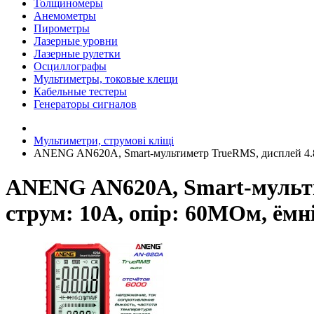
Толщиномеры
Анемометры
Пирометры
Лазерные уровни
Лазерные рулетки
Осциллографы
Мультиметры, токовые клещи
Кабельные тестеры
Генераторы сигналов
Мультиметри, струмові кліщі
ANENG AN620A, Smart-мультиметр TrueRMS, дисплей 4.8'',
ANENG AN620A, Smart-мультиме
струм: 10А, опір: 60MОм, ёмн