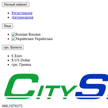
Личный кабинет
Регистрация
Авторизация
Язык
Russian
Українська
грн.
Валюта
€ Euro
$ US Dollar
грн. Гривна
068-1979375