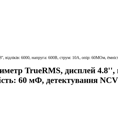
 відліків: 6000, напруга: 600В, струм: 10А, опір: 60MОм, ёмні
тр TrueRMS, дисплей 4.8'', ві
ість: 60 мФ, детектування NCV