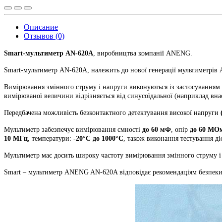
Описание
Отзывов (0)
Smart-мультиметр AN-620A
, виробництва компанії ANENG.
Smart-мультиметр AN-620A, належить до нової генерації мультиметр
Вимірювання змінного струму і напруги виконуються із застосуванням
вимірюваної величини відрізняється від синусоїдальної (наприклад вна
Передбачена можливість безконтактного детектування високої напруги
Мультиметр забезпечує вимірювання ємності
до 60 мФ
, опір
до 60 МО
10 МГц
, температури:
-20°C до 1000°C
, також виконання тестування діо
Мультиметр має досить широку частоту вимірювання змінного струму і 
Smart – мультиметр ANENG AN-620A відповідає рекомендаціям безпек