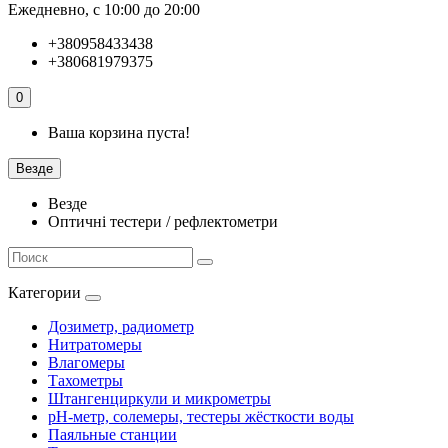
Ежедневно, с 10:00 до 20:00
+380958433438
+380681979375
0
Ваша корзина пуста!
Везде
Везде
Оптичні тестери / рефлектометри
Категории
Дозиметр, радиометр
Нитратомеры
Влагомеры
Тахометры
Штангенциркули и микрометры
pH-метр, солемеры, тестеры жёсткости воды
Паяльные станции