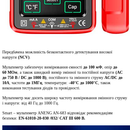
Передбачена можливість безконтактного детектування високої
напруги
(NCV)
.
Мультиметр забезпечує вимірювання ємності
до 100 мФ
, опір
до
60 МОм
, а також швидкий вимір змінної та постійної напруги
(AC
до 750 В / DC до 1000 В)
, постійного та змінного струму
AC/DC до
10А
, частоти
до 1МГц
, температури:
-40°C до 1000°C
, також
виконання тестування діодів та провідності.
Мультиметр має досить широку частоту вимірювання змінного струму
і напруги: від 40 Гц до 1000 Гц.
Smart – мультиметр ANENG AN-683 відповідає рекомендаціям
безпеки:
EN-61010-20-030 /032/ CAT III 600 В.