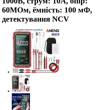
1000В, струм: 10А, опір:
60MОм, ёмність: 100 мФ,
детектування NCV