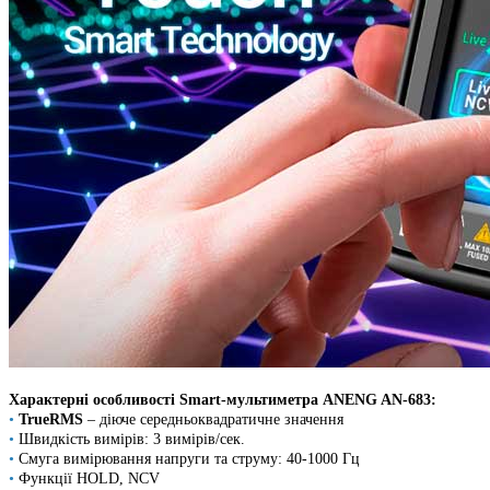
Характерні особливості Smart-мультиметра ANENG AN-683:
•
TrueRMS
– діюче середньоквадратичне значення
•
Швидкість вимірів: 3 вимірів/сек.
•
Смуга вимірювання напруги та струму: 40-1000 Гц
•
Функції HOLD, NCV