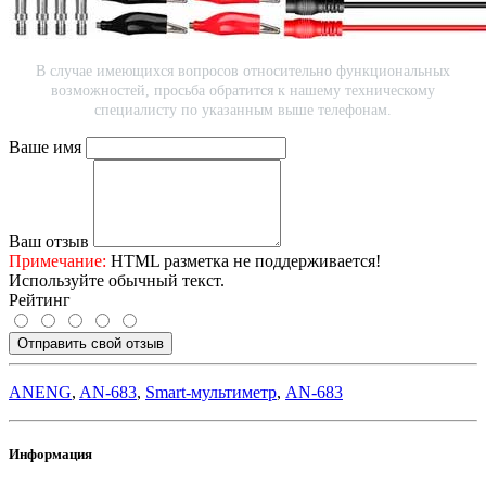
В случае имеющихся вопросов относительно функциональных
возможностей, просьба обратится к нашему техническому
специалисту по указанным выше телефонам.
Ваше имя
Ваш отзыв
Примечание:
HTML разметка не поддерживается!
Используйте обычный текст.
Рейтинг
Отправить свой отзыв
ANENG
,
AN-683
,
Smart-мультиметр
,
AN-683
Информация