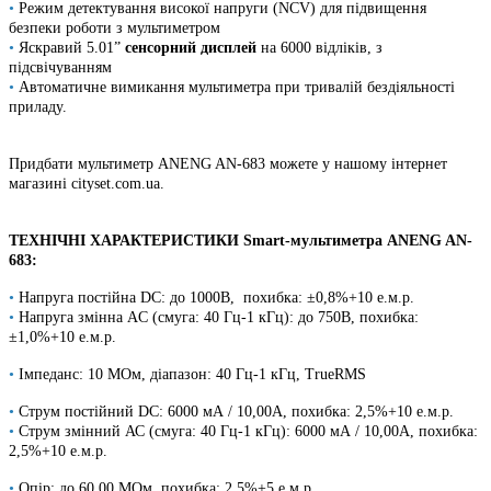
•
Режим детектування високої напруги (NCV) для підвищення
безпеки роботи з мультиметром
•
Яскравий 5.01”
сенсорний дисплей
на 6000 відліків, з
підсвічуванням
•
Автоматичне вимикання мультиметра при тривалій бездіяльності
приладу.
Придбати мультиметр ANENG AN-683 можете у нашому інтернет
магазині cityset.com.ua.
ТЕХНІЧНІ ХАРАКТЕРИСТИКИ Smart-мультиметра ANENG AN-
683:
•
Напруга постійна DC: до 1000В, похибка: ±0,8%+10 е.м.р.
•
Напруга змінна AC (смуга: 40 Гц-1 кГц): до 750В, похибка:
±1,0%+10 е.м.р.
•
Імпеданс: 10 МОм, діапазон: 40 Гц-1 кГц, TrueRMS
•
Струм постійний DC: 6000 мА / 10,00А, похибка: 2,5%+10 е.м.р.
•
Струм змінний АС (смуга: 40 Гц-1 кГц): 6000 мА / 10,00А, похибка:
2,5%+10 е.м.р.
•
Опір: до 60.00 MОм, похибка: 2,5%+5 е.м.р.