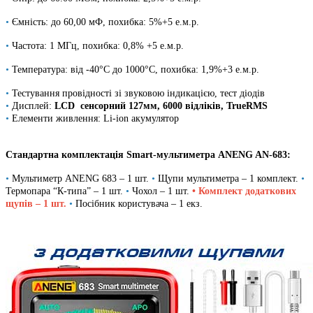
•
Ємність: до 60,00 мФ, похибка: 5%+5 е.м.р.
•
Частота: 1 МГц, похибка: 0,8% +5 е.м.р.
•
Температура: від -40°C до 1000°C, похибка: 1,9%+3 е.м.р.
•
Тестування провідності зі звуковою індикацією, тест діодів
•
Дисплей:
LCD сенсорний 127мм, 6000 відліків, TrueRMS
•
Елементи живлення: Li-ion акумулятор
Стандартна комплектація Smart-мультиметра ANENG AN-683:
•
Мультиметр ANENG 683 – 1 шт.
•
Щупи мультиметра – 1 комплект.
•
Термопара “К-типа” – 1 шт.
•
Чохол – 1 шт.
• Комплект додаткових
щупів – 1 шт.
•
Посібник користувача – 1 екз.