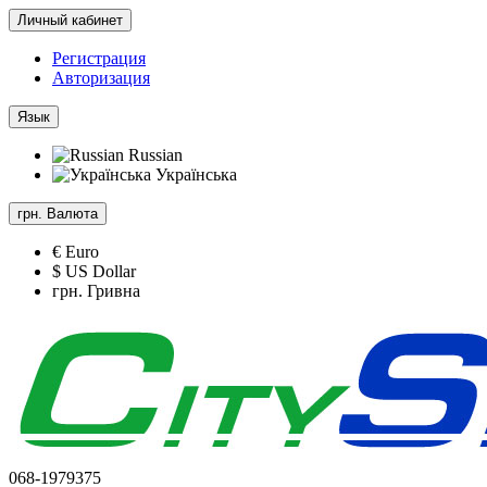
Личный кабинет
Регистрация
Авторизация
Язык
Russian
Українська
грн.
Валюта
€ Euro
$ US Dollar
грн. Гривна
068-1979375