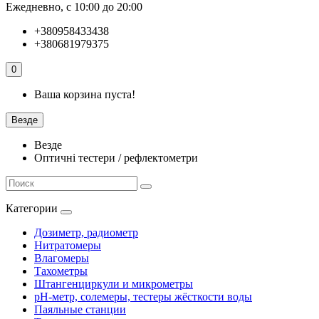
Ежедневно, с 10:00 до 20:00
+380958433438
+380681979375
0
Ваша корзина пуста!
Везде
Везде
Оптичні тестери / рефлектометри
Категории
Дозиметр, радиометр
Нитратомеры
Влагомеры
Тахометры
Штангенциркули и микрометры
pH-метр, солемеры, тестеры жёсткости воды
Паяльные станции