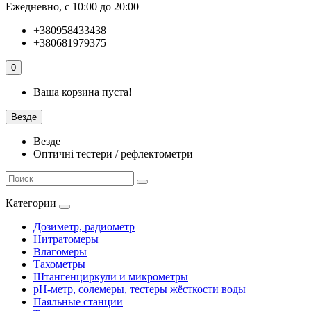
Ежедневно, с 10:00 до 20:00
+380958433438
+380681979375
0
Ваша корзина пуста!
Везде
Везде
Оптичні тестери / рефлектометри
Категории
Дозиметр, радиометр
Нитратомеры
Влагомеры
Тахометры
Штангенциркули и микрометры
pH-метр, солемеры, тестеры жёсткости воды
Паяльные станции