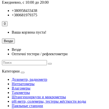
Ежедневно, с 10:00 до 20:00
+380958433438
+380681979375
0
Ваша корзина пуста!
Везде
Везде
Оптичні тестери / рефлектометри
Категории
Дозиметр, радиометр
Нитратомеры
Влагомеры
Тахометры
Штангенциркули и микрометры
pH-метр, солемеры, тестеры жёсткости воды
Паяльные станции