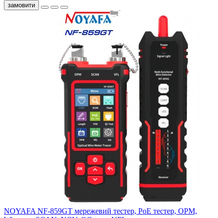
замовити
NOYAFA NF-859GT мережевий тестер, PoE тестер, OPM,