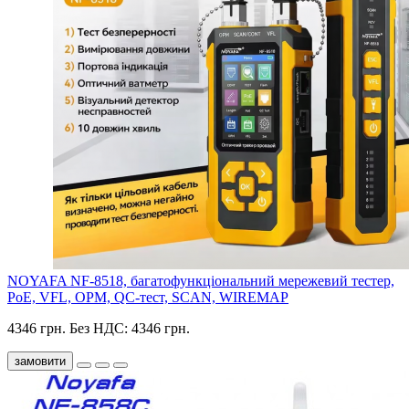
NOYAFA NF-8518, багатофункціональний мережевий тестер,
PoE, VFL, OPM, QC-тест, SCAN, WIREMAP
4346 грн.
Без НДС: 4346 грн.
замовити