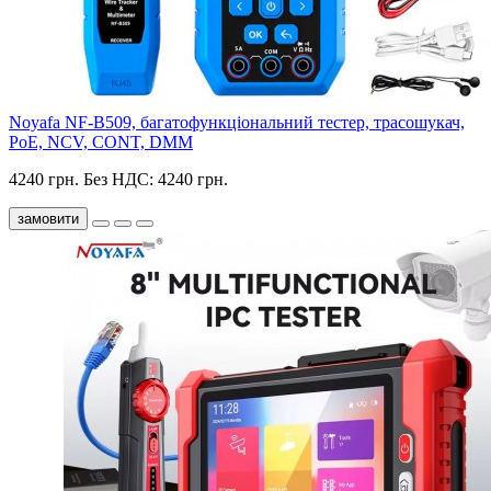
Noyafa NF-B509, багатофункціональний тестер, трасошукач,
PoE, NCV, CONT, DMM
4240 грн.
Без НДС: 4240 грн.
замовити