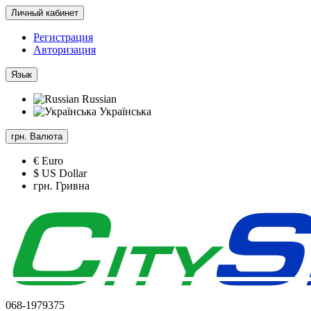
Личный кабинет
Регистрация
Авторизация
Язык
Russian
Українська
грн.
Валюта
€ Euro
$ US Dollar
грн. Гривна
068-1979375