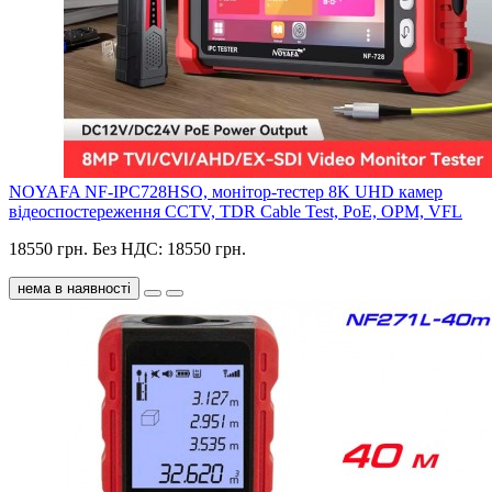
NOYAFA NF-IPC728HSO, монітор-тестер 8K UHD камер
відеоспостереження CCTV, TDR Cable Test, PoE, OPM, VFL
18550 грн.
Без НДС: 18550 грн.
нема в наявності