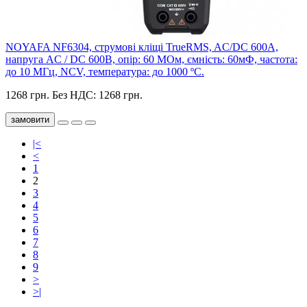
NOYAFA NF6304, струмові кліщі TrueRMS, AC/DC 600A,
напруга AC / DC 600В, опір: 60 МОм, ємність: 60мФ, частота:
до 10 МГц, NCV, температура: до 1000 ºС.
1268 грн.
Без НДС: 1268 грн.
замовити
|<
<
1
2
3
4
5
6
7
8
9
>
>|