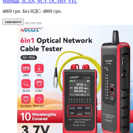
Wiremap, SCAN, NCV, QC-тест, VFL
4869 грн.
Без НДС: 4869 грн.
замовити