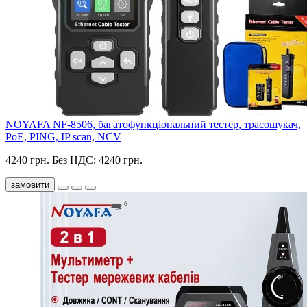
NOYAFA NF-8506, багатофункціональний тестер, трасошукач,
PoE, PING, IP scan, NCV
4240 грн.
Без НДС: 4240 грн.
замовити