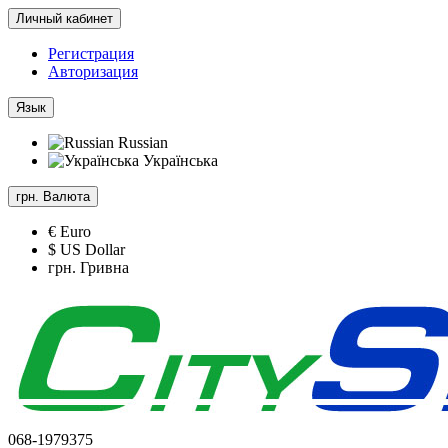
Личный кабинет
Регистрация
Авторизация
Язык
Russian
Українська
грн.
Валюта
€ Euro
$ US Dollar
грн. Гривна
068-1979375