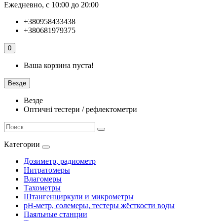
Ежедневно, с 10:00 до 20:00
+380958433438
+380681979375
0
Ваша корзина пуста!
Везде
Везде
Оптичні тестери / рефлектометри
Категории
Дозиметр, радиометр
Нитратомеры
Влагомеры
Тахометры
Штангенциркули и микрометры
pH-метр, солемеры, тестеры жёсткости воды
Паяльные станции