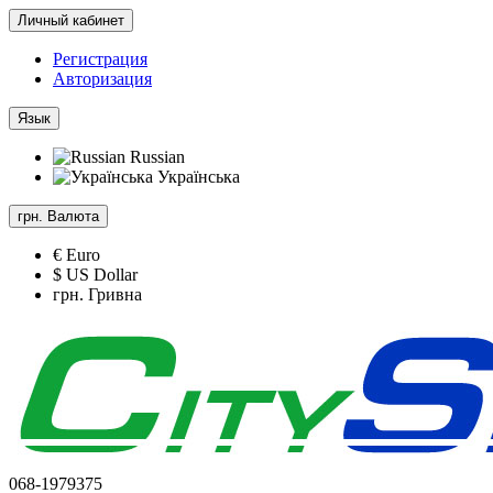
Личный кабинет
Регистрация
Авторизация
Язык
Russian
Українська
грн.
Валюта
€ Euro
$ US Dollar
грн. Гривна
068-1979375